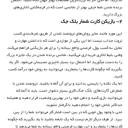
ندارید. اما حتی اگر به بزرگ‌ترین مسابقات پوکر جهان نگاه کنید، احتمال
برنده شدن شما خیلی بهتر از شانسی است که در قرعه‌کشی لاتاری‌های
بزرگ دارید.
۲- بازیکن کارت شمار بلک جک
این مورد مانند سایر روش‌های ثروتمند شدن از طریق شرط‌بندی کسب
ثروت جذاب نیست اما این یکی از مواردی است که با داشتن مهارت و
تمایل به کسب پول، فرصتی واقع بینانه را برای هر بازیکنی فراهم می‌کند.
وقتی بلیط لاتاری خریداری می‌کنید، شانس برنده شدن در یک جایزه بزرگ
را به دست می‎آورید اما احتمال برد بسیار ناچیزی نصیب‎تان می‌شود. اگر یاد
بگیرید که چگونه کارت‌ها را بشمارید، می‌توانید به روش خود درآمد کسب
کنید.
اما یک نکته را بایستی بدانید و برای آن آماده باشید. ثروتمند شدن با
کارت‌های بلک جک
شمارش
کاری بسیار دشوار است. باید تا آنجا که
می‌توانید بازی کنید و ذهن خود را در بهترین وضعیت قرار دهید و همیشه
حداکثر تلاش خود را انجام دهید تا گرفتار نشوید.
حتی با وجود پول خوبی که در بین است فشار کار می‌تواند شما را از بین
ببرد. از طرف دیگر لازم نیست که یک نابغه باشید تا یاد بگیرید که چگونه
کارت‌ها را بشمارید و این مهارت فرصتی واقع بینانه به شما می‌دهد تا