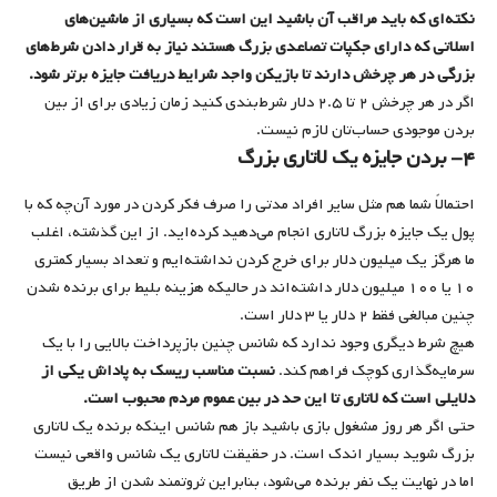
نکته‌ای که باید مراقب آن باشید این است که بسیاری از ماشین‌های
اسلاتی که دارای جکپات تصاعدی بزرگ هستند نیاز به قرار دادن شرط‌های
بزرگی در هر چرخش دارند تا بازیکن واجد شرایط دریافت جایزه برتر شود.
اگر در هر چرخش ۲ تا ۲.۵ دلار شرط‌بندی ‌کنید زمان زیادی برای از بین
بردن موجودی حساب‌تان لازم نیست.
۴- بردن جایزه یک لاتاری بزرگ
احتمالاً شما هم مثل سایر افراد مدتی را صرف فکر کردن در مورد آن‌چه که با
پول یک جایزه بزرگ لاتاری انجام می‌دهید کرده‌اید. از این گذشته، اغلب
ما هرگز یک میلیون دلار برای خرج کردن نداشته‌ایم و تعداد بسیار کمتری
۱۰ یا ۱۰۰ میلیون دلار داشته‌اند در حالی‎که هزینه بلیط برای برنده شدن
چنین مبالغی فقط ۲ دلار یا ۳ دلار است.
هیچ شرط دیگری وجود ندارد که شانس چنین بازپرداخت بالایی را با یک
سرمایه‌گذاری کوچک فراهم ‌کند.
نسبت مناسب ریسک به پاداش یکی از
دلایلی است که لاتاری تا این حد در بین عموم مردم محبوب است.
حتی اگر هر روز مشغول بازی باشید باز هم شانس اینکه برنده یک لاتاری
بزرگ شوید بسیار اندک است. در حقیقت لاتاری یک شانس واقعی نیست
اما در نهایت یک نفر برنده می‌شود، بنابراین ثروتمند شدن از طریق