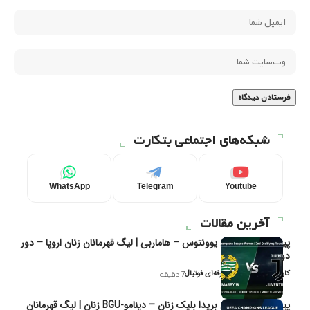
شبکه‌های اجتماعی بتکارت
WhatsApp
Telegram
Youtube
آخرین مقالات
پیش‌بینی و تحلیل یوونتوس – هاماربی | لیگ قهرمانان زنان اروپا – دور
دوم مرحله
کاوه نیک‌فر، تحلیل‌گر حرفه‌ای فوتبال
7 دقیقه
پیش‌بینی و تحلیل بریدا بلیک زنان – دینامو-BGU زنان | لیگ قهرمانان