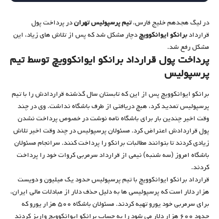
در لیگ هجدهم خلیج فارس،
تیم پرسپولیس تهران
در پرداخت پول
قرارداد
برانکو ایوانکوویچ
دچار مشکل شد که پس از تلاش های زیاد، این
مشکل رفع شد.
پرداخت پول قرارداد برانکو ایوانکوویچ توسط تیم
پرسپولیس
برانکو ایوانکوویچ پس از این که تابستان سال گذشته قراردادش را با تیم
پرسپولیس تمدید کرد، هیچ دریافتی از طرف باشگاه نداشت. وی در چند
وقت اخیر چندین بار برای باشگاه نامه نوشت در خصوص پرداخت نشدن
پول قراردادش اعتراض کرد. مسئولان پرسپولیس در چند وقت اخیر تلاش
زیادی کردند تا بتوانند مطالبات برانکو را پرداخت کنند. سرانجام مسئولان
باشگاه امروز (سه شنبه) نیمی از قرارداد سرمربی کروات خود را پرداخت
کردند.
قرارداد برانکو ایوانکوویچ با تیم پرسپولیس حدود یک میلیون و دویست
هزار دلار است که پرسپولیسی ها به دلیل حذف دلار از مبادلات مالی ایران،
برای سرمربی خود یورو تهیه کردند. مسئولان باشگاه ۵۰۰ هزار یورو که
حدود ۶۰۰ هزار دلار می شود را به حساب برانکو ایوانکوویچ واریز کردند