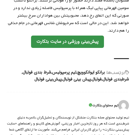
مسئولان باشگاه قصد دارند حضور او را طولانی تر کنند. برانکو تا کسب
سومین قهرمانی پیاپی لیگ همراه با پرسپولیس فاصله زیادی ندارد و در
صورتی که این اتفاق رخ دهد، محبوبیتش بین هواداران سرخ بیشتر
خواهد شد. این در حالی است که سرخپوشان شانس قهرمانی در جام حذفی
را هم دارند.
پیش‌بینی ورزشی در سایت بتکارت
برانکو ایوانکوویچ
تیم پرسپولیس
شرط بندی فوتبال
برچسب‌‌ها:
شرطبندی فوتبال
فوتبال
پیش بینی فوتبال
پیش‌بینی فوتبال
تیم محتوای بتکارت
تیم تولید محتوای مجله بتکارت متشکل از نویسندگان و تحلیل‌گران باتجربه دنیای
شرط‌بندی است که هر روز تازه‌ترین اخبار ورزشی، آموزش‌های کازینو و راهنماهای «سایت
پیش‌بینی بتکارت» را برای کاربران ایرانی فراهم می‌کند. مأموریت ما ارتقای آگاهی شما