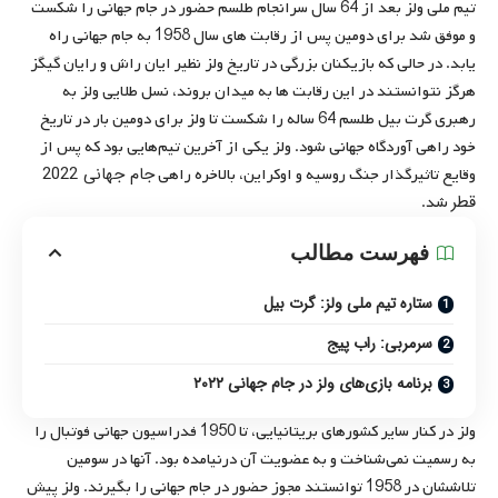
تیم ملی ولز بعد از 64 سال سرانجام طلسم حضور در جام جهانی را شکست
و موفق شد برای دومین پس از رقابت های سال 1958 به جام جهانی راه
یابد. در حالی که بازیکنان بزرگی در تاریخ ولز نظیر ایان راش و رایان گیگز
هرگز نتوانستند در این رقابت ها به میدان بروند،‌ نسل طلایی ولز به
رهبری گرت بیل طلسم 64 ساله را شکست تا ولز برای دومین بار در تاریخ
خود راهی آوردگاه جهانی شود. ولز یکی از آخرین تیم‌هایی بود که پس از
جام جهانی 2022
وقایع تاثیرگذار جنگ روسیه و اوکراین، بالاخره راهی
قطر
شد.
فهرست مطالب
ستاره تیم ملی ولز: گرت بیل
سرمربی: راب پیج
برنامه بازی‌های ولز در جام جهانی ۲۰۲۲
ولز در کنار سایر کشورهای بریتانیایی، تا 1950 فدراسیون جهانی فوتبال را
به رسمیت نمی‌شناخت و به عضویت آن درنیامده بود. آنها در سومین
تلاششان در 1958 توانستند مجوز حضور در جام جهانی را بگیرند. ولز پیش