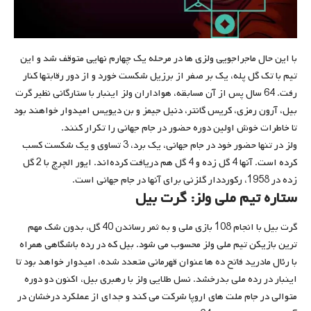
با این حال ماجراجویی ولزی ها در مرحله یک چهارم نهایی متوقف شد و این
تیم با تک گل پله، یک بر صفر از برزیل شکست خورد و از دور رقابتها کنار
رفت. 64 سال پس از آن مسابقه، هواداران ولز اینبار با ستارگانی نظیر گرت
بیل، آرون رمزی، کریس گانتر، دنیل جیمز و بن دیویس امیدوار خواهند بود
تا خاطرات خوش اولین دوره حضور در جام جهانی را تکرار کنند.
ولز در تنها حضور خود در جام جهانی، یک برد، 3 تساوی و یک شکست کسب
کرده است. آنها 4 گل زده و 4 گل هم دریافت کرده‌اند. ایور الچرچ با 2 گل
زده در 1958، رکورددار گلزنی برای آنها در جام جهانی است.
ستاره
تیم ملی ولز: گرت بیل
گرت بیل با انجام 108 بازی ملی و به ثمر رساندن 40 گل، بدون شک مهم
ترین بازیکن تیم ملی ولز محسوب می شود. بیل که در رده باشگاهی همراه
با رئال مادرید فاتح ده ها عنوان قهرمانی متعدد شده، امیدوار خواهد بود تا
اینبار در رده ملی بدرخشد. نسل طلایی ولز با رهبری بیل، اکنون دو دوره
متوالی در جام ملت های اروپا شرکت می کند و جدای از عملکرد درخشان در