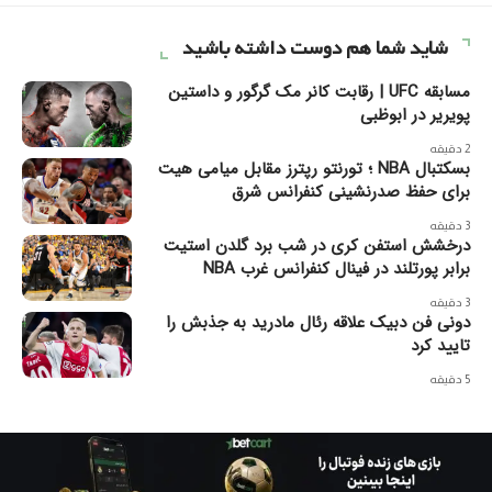
شاید شما هم دوست داشته باشید
مسابقه UFC | رقابت کانر مک گرگور و داستین
پویریر در ابوظبی
2 دقیقه
بسکتبال NBA ؛ تورنتو رپترز مقابل میامی هیت
برای حفظ صدرنشینی کنفرانس شرق
3 دقیقه
درخشش استفن کری در شب برد گلدن استیت
برابر پورتلند در فینال کنفرانس غرب NBA
3 دقیقه
دونی فن دبیک علاقه رئال مادرید به جذبش را
تایید کرد
5 دقیقه