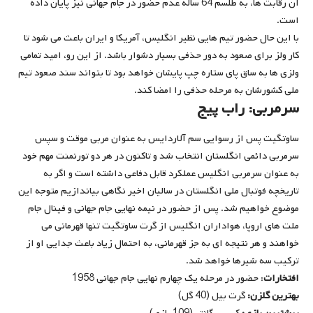
آن رقابت ها،‌ به طلسم 64 ساله عدم حضور در جام جهانی نیز پایان داده
است.
با این حال حضور تیم هایی نظیر انگلیس،‌ آمریکا و ایران باعث می شود تا
کار ولز برای صعود به دور حذفی بسیار دشوار باشد. از این رو، امید تمامی
ولزی ها به ساق پای ستاره چپ پایشان خواهد بود تا بتواند سند صعود تیم
ملی کشورشان به مرحله حذفی را امضا کند.
سرمربی: راب پیج
ساوتگیت پس از رسوایی سم آلاردایس به عنوان مربی موقت و سپس
سرمربی دائمی انگلستان انتخاب شد و تاکنون در هر دو تورنمنت مهم خود
به عنوان سرمربی انگلیس عملکرد قابل دفاعی داشته است و اگر به
تاریخچه فوتبال ملی انگلستان در سالیان اخیر نگاهی بیاندازیم متوجه این
موضوع خواهیم شد. پس از حضور در نیمه نهایی جام جهانی و فینال جام
ملت های اروپا، هواداران انگلیس از گرت ساوتگیت تنها قهرمانی می
خواهند و هر نتیجه ای به جز قهرمانی، به احتمال زیاد باعث جدایی او از
ترکیب سه شیرها خواهد شد.
افتخارات
: حضور در مرحله یک چهارم نهایی جام جهانی 1958
بهترین گلزن:
گرت بیل (40 گل)