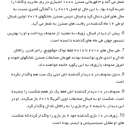
شمار می آمد و ۳ قهرمانی مسترز ۱۰۰۰ امتیازی در رم، مادرید و کانادا را
تجربه کرده بود. با این حال او فصل ۲۰۱۹ را با آمادگی کمتری نسبت به
سال های قبل دنبال کرد و فینال تنیس مسترز شانگهای ۲۰۱۹ اولین فینال
او طی ۱۲ ماه گذشته در رقابت های مسترز به شمار می آید.
پیش از دیدار فینال، زورف به تمجید از مدودف پرداخت و او را بهترین
تنیسور جهان طی ماه های گذشته دانسته است.
طی سال های ۲۰۱۰ تا ۲۰۱۸ فقط نواک جوکوویچ، راجر فدرر، رافائل
نادال و اندی ماری توانسته بودند قهرمان مسابقات مسترز شانگهای شوند و
امروز مدودف یا زورف به این رکورد خاتمه خواهند داد.
دنیل مدودف در ۸ دیدار گذشته اش حتی یک ست هم واگذار نکرده
است.
مدودف در ۱۰ دیدار گذشته اش فقط یک بار طعم شکست را چشیده
است. شکست او به فینال مسابقات اوپن آمریکا ۲۰۱۹ باز میگردد. او در
این دیدار، با نتیجه ۲ بر۳ بازی را به رافائل نادال واگذار کرد.
زورف در ۱۰ بازی گذشته خود ۲ بار بازی را واگذار کرده که شکست
های او مقابل تسیتسیپاس و ایسنر بوده است.