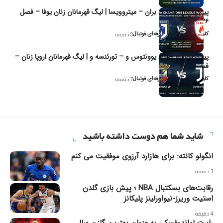
پیش‌بینی و تحلیل بران – میتروویسا | لیگ قهرمانان زنان یوفا – فصل
۲۰۲۶
کاوه نیک‌فر، تحلیل‌گر حرفه‌ای فوتبال
8 دقیقه
پیش‌بینی و تحلیل یوونتوس و – تورئنسه و | لیگ قهرمانان اروپا زنان –
فصل ۲۰۲۶
کاوه نیک‌فر، تحلیل‌گر حرفه‌ای فوتبال
7 دقیقه
شاید شما هم دوست داشته باشید
انگولو کانته: برای هازارد آرزوی موفقیت می کنم
3 دقیقه
رقابت‌های بسکتبال NBA ؛ پیش بازی گلدن
استیت وریرز-نیواورلینز پلیکانز
4 دقیقه
رابرت لواندوفسکی به عنوان بهترین گلزن سال