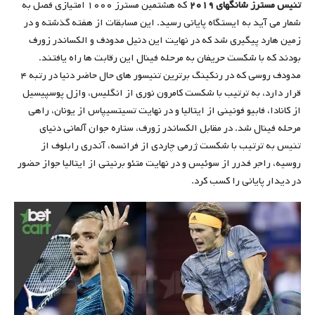
تنیس مسترز شانگهای ۲۰۱۹
که هشتمین مسترز ۱۰۰۰ امتیازی فصل به
شمار می آید به ایستگاه پایانی رسید. این مسابقات از هفته گذشته و در
زمین هارد پیگیری شد که در نهایت این دنیل مدودف و الکساندر زورف
بودند که با شکست حریفان به مرحله فینال این رقابت ها راه یافتند.
مدودف روسی که در رنکینگ برترین تنیسور های حال حاضر دنیا در رتبه ۴
قرار دارد، به ترتیب با شکست کامرون نوری از انگلیس، وازل پوسپیسیل
از کانادا، فابیو فونینی از ایتالیا و در نهایت تسیتسیپاس از یونان، راهی
مرحله فینال شد. در مقابل الکساندر زورف، ستاره جوان آلمانی دنیای
تنیس به ترتیب با شکست ژرمی چاردی از فرانسه، آندری رابلوف از
روسیه، راجر فدرر از سوئیس و در نهایت متئو برنیتی از ایتالیا جواز حضور
در دیدار پایانی را کسب کرد.