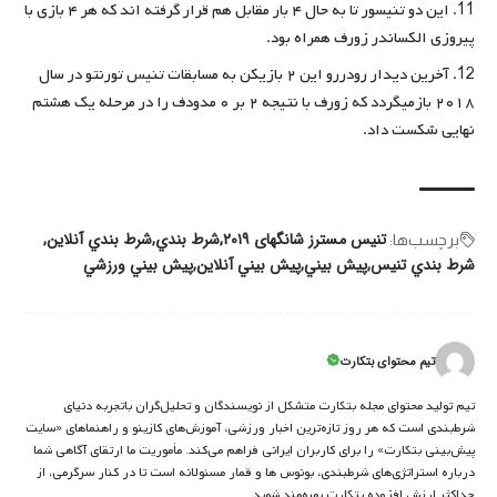
این دو تنیسور تا به حال ۴ بار مقابل هم قرار گرفته اند که هر ۴ بازی با
پیروزی الکساندر زورف همراه بود.
آخرین دیدار رودررو این ۲ بازیکن به مسابقات تنیس تورنتو در سال
۲۰۱۸ بازمیگردد که زورف با نتیجه ۲ بر ۰ مدودف را در مرحله یک هشتم
نهایی شکست داد.
تنیس مسترز شانگهای ۲۰۱۹
شرط بندي
شرط بندي آنلاين
برچسب‌‌ها:
شرط بندي تنیس
پيش بيني
پيش بيني آنلاين
پيش بيني ورزشي
تیم محتوای بتکارت
تیم تولید محتوای مجله بتکارت متشکل از نویسندگان و تحلیل‌گران باتجربه دنیای
شرط‌بندی است که هر روز تازه‌ترین اخبار ورزشی، آموزش‌های کازینو و راهنماهای «سایت
پیش‌بینی بتکارت» را برای کاربران ایرانی فراهم می‌کند. مأموریت ما ارتقای آگاهی شما
درباره استراتژی‌های شرطبندی، بونوس ها و قمار مسئولانه است تا در کنار سرگرمی، از
حداکثر ارزش افزوده بتکارت بهره‌مند شوید.