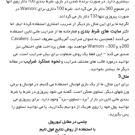
بیشتری دارد. در صورت برنده شدن در بازی، شرط بندی 100 دلار روی آنها
در مجموع 360 دلار باز می گرداند. شرط 100 دلاری برای Warriors در
صورت پیروزی تنها 133 دلار باز می گرداند.
اگرچه ما برای این مثال بار دیگر از ضریب اعشاری استفاده کرده ایم، اما
سایت های شرط بندی
اکثر
و قمارخانه ها از ضرایب مانی لاین استفاده
می كنند (همچنین به عنوان ضرایب آمریكایی معروف است). Cavaliers
+260 و Warriors -300 خواهند بود. همان پرداخت های احتمالی نیز
صدق می کند – این فقط یک روش متفاوت برای بیان ضرایب است. می
نحوه عملکرد ضرایب
توانید درمورد قالب های مختلف ضرایب و
در مقاله
دیگر ما، بیشتر بخوانید.
مثال 3
برای این مثال، ما از یک بازی فوتبال استفاده می کنیم. در فوتبال و برخی
ورزشهای دیگر، تساوی ممکن است. گفته می شود پیروزی در شرط یا شرط
بندی مانی لاین در بازار “برد-تساوی-برد” وجود دارد. برای پیروزی می
توانید پول خود را روی هریک از دو تیم بگذارید، یا می توانید تساوی را
پس بگیرید.
چلسی در مقابل لیورپول
با استفاده از روش نتایج فول تایم