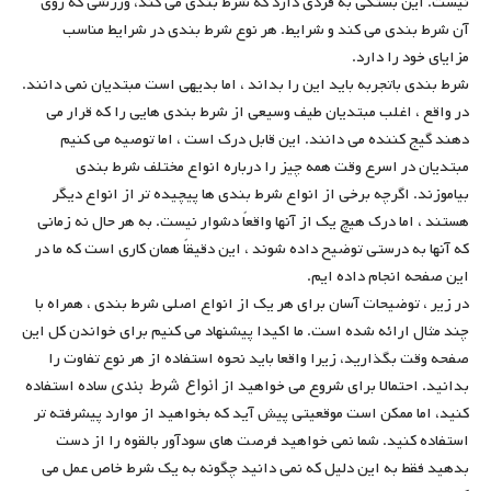
نیست. این بستگی به فردی دارد که شرط بندی می کند، ورزشی که روی
آن شرط بندی می کند و شرایط. هر نوع شرط بندی در شرایط مناسب
مزایای خود را دارد.
شرط بندی باتجربه باید این را بداند ، اما بدیهی است مبتدیان نمی دانند.
در واقع ، اغلب مبتدیان طیف وسیعی از شرط بندی هایی را که قرار می
دهند گیج کننده می دانند. این قابل درک است ، اما توصیه می کنیم
مبتدیان در اسرع وقت همه چیز را درباره انواع مختلف شرط بندی
بیاموزند. اگرچه برخی از انواع شرط بندی ها پیچیده تر از انواع دیگر
هستند ، اما درک هیچ یک از آنها واقعاً دشوار نیست. به هر حال نه زمانی
که آنها به درستی توضیح داده شوند ، این دقیقاً همان کاری است که ما در
این صفحه انجام داده ایم.
در زیر ، توضیحات آسان برای هر یک از انواع اصلی شرط بندی ، همراه با
چند مثال ارائه شده است. ما اکیدا پیشنهاد می کنیم برای خواندن کل این
صفحه وقت بگذارید، زیرا واقعا باید نحوه استفاده از هر نوع تفاوت را
انواع شرط بندی
بدانید. احتمالا برای شروع می خواهید از
ساده استفاده
کنید، اما ممکن است موقعیتی پیش آید که بخواهید از موارد پیشرفته تر
استفاده کنید. شما نمی خواهید فرصت های سودآور بالقوه را از دست
بدهید فقط به این دلیل که نمی دانید چگونه به یک شرط خاص عمل می