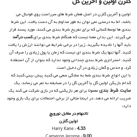
گلزن اولین و آخرین گل
اولین و آخرین گلزن در اصل همان شرط های سرراست روی فوتبال می
باشد، اما به درستی نمی توان به طور مداوم به آن دست یافت. این شرط
بندی ها توسط کسانی که برای تفریح شرط بندی می کنند، مورد پسند قرار
می گیرند. این بدان معنا نیست که هنگام شرط بندی برای
کسب درآمد
باید آنها را نادیده بگیرید، زیرا در برخی شرایط می توانند ارزش را یافت
کنید. آنها تنها یک شرط بندی ای نیست که زمان یا پول زیادی را صرف آن
کنید. استراتژی شرط بندی چندانی وجود ندارد که بتوان از آن استفاده
کرد، و حدس و گمان زیادی در آن دخیل است.
با این انواع شرط بندی شما به سادگی سعی می کنید پیش بینی کنید که
کدام بازیکن اولین گل یا آخرین گل را در مسابقه به ثمر می رساند. یک
سایت شرط بندی
معمولا برای هر بازیکنی که در بازی شرکت می کند یک
ضریب ارائه می دهد. در اینجا مثالی از برخی احتمالات برای یک بازی وجود
دارد:
تاتنهام در مقابل نورویچ
اولین گلزن
Harry Kane :
4.33
Cameron Jerome :
9.00