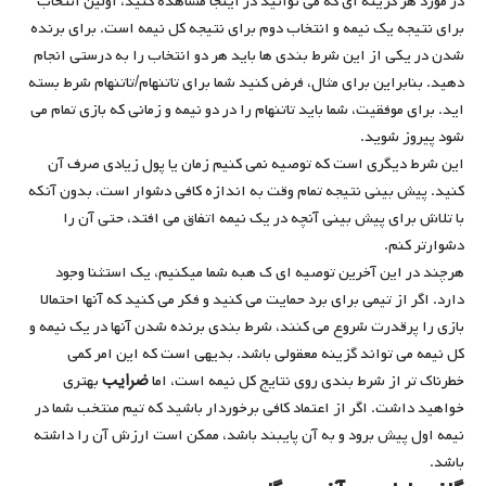
در مورد هر گزینه ای که می توانید در اینجا مشاهده کنید، اولین انتخاب
برای نتیجه یک نیمه و انتخاب دوم برای نتیجه کل نیمه است. برای برنده
شدن در یکی از این شرط بندی ها باید هر دو انتخاب را به درستی انجام
دهید. بنابراین برای مثال، فرض کنید شما برای تاتنهام/تاتنهام شرط بسته
اید. برای موفقیت، شما باید تاتنهام را در دو نیمه و زمانی که بازی تمام می
شود پیروز شوید.
این شرط دیگری است که توصیه نمی کنیم زمان یا پول زیادی صرف آن
کنید. پیش بینی نتیجه تمام وقت به اندازه کافی دشوار است، بدون آنکه
با تلاش برای پیش بینی آنچه در یک نیمه اتفاق می افتد، حتی آن را
دشوارتر کنم.
هرچند در این آخرین توصیه ای ک هبه شما میکنیم، یک استثنا وجود
دارد. اگر از تیمی برای برد حمایت می کنید و فکر می کنید که آنها احتمالا
بازی را پرقدرت شروع می کنند، شرط بندی برنده شدن آنها در یک نیمه و
کل نیمه می تواند گزینه معقولی باشد. بدیهی است که این امر کمی
ضرایب
خطرناک تر از شرط بندی روی نتایج کل نیمه است، اما
بهتری
خواهید داشت. اگر از اعتماد کافی برخوردار باشید که تیم منتخب شما در
نیمه اول پیش برود و به آن پایبند باشد، ممکن است ارزش آن را داشته
باشد.