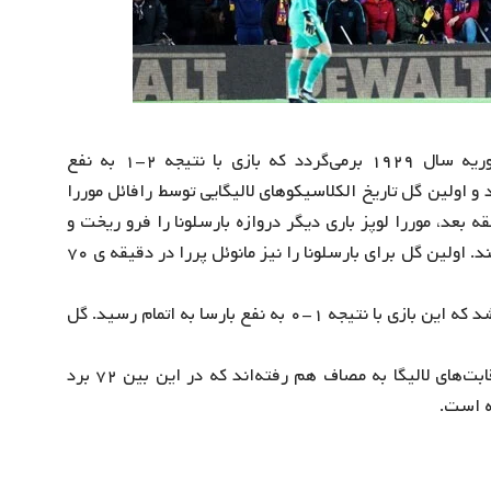
اولین رویارویی تیم‌های رئال و بارسا در لالیگا به ۱۷ فوریه سال ۱۹۲۹ برمی‌گردد که بازی با نتیجه ۲-۱ به نفع
 و اولین گل تاریخ الکلاسیکوهای لالیگایی توسط رافائل موررا
 شد. این گل در دقیقه ۱۰ به‌ثمر رسید و ۴۵ دقیقه بعد، موررا لوپز باری دیگر دروازه بارسلونا را فرو ریخت و
توانست ۲ گل اول الکلاسیکوهای لالیگا را به نام خود ثبت کند. اولین گل برای بارسلونا را نیز مانوئل پررا در دقیقه ی ۷۰
آخرین الکلاسیکو نیز تا این لحظه در ۲ مارچ ۲۰۱۹ برگزار شد که این بازی با نتیجه ۱-۰ به نفع بارسا به اتمام رسید. گل
از سال ۱۹۲۹ تا ۲۰۱۹، این دو تیم تاکنون ۱۷۸ بار در رقابت‌های لالیگا به مصاف هم رفته‌اند که در این بین ۷۲ برد