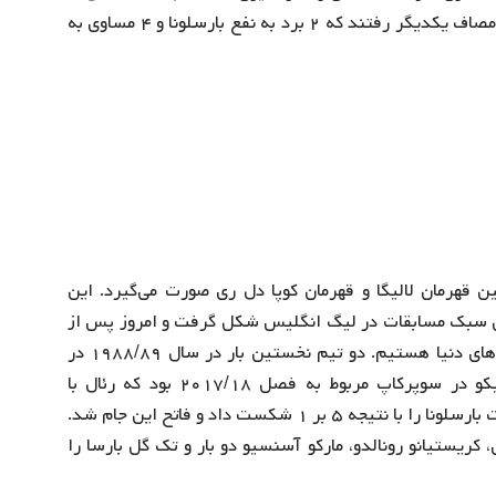
هم پاشیده شد. دو تیم اسپانیایی ۶ مرتبه در این لیگ به مصاف یکدیگر رفتند که ۲ برد به نفع بارسلونا و ۴ مساوی به
ن قهرمان لالیگا و قهرمان کوپا دل ری صورت می‌گیرد. این
تین بار ایده این سبک مسابقات در لیگ انگلیس شکل گرفت و امروز پس از
سال‌ها، شاهد برگزاری این تورنومنت در تقریبا تمامی لیگ‌های دنیا هستیم. دو تیم نخستین بار در سال ۱۹۸۸/۸۹ در
این تورنومنت به مصاف یکدیگر رفتند و آخرین الکلاسیکو در سوپرکاپ مربوط به فصل ۲۰۱۷/۱۸ بود که رئال با
درخشش آسنسیو توانست در مجموع دو بازی رفت و برگشت بارسلونا را با نتیجه ۵ بر ۱ شکست داد و فاتح این جام شد.
 کریستیانو رونالدو، مارکو آسنسیو دو بار و تک گل بارسا را