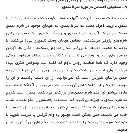
با شرط بندی حواس خود را از زندگی واقعی منحرف می‌کنید.
۹- تشخیص احساس در مورد شرط بندی
با چند ساعت صحبت با پزشک آنها به شما می‌گویند که چه احساسی به شرط
بندی دارید. افراد معتاد به شرط بندی، به هیجان موجود در شرط بندی
معتاد می‌شوند. آنها با شرط بندی و ریسک پذیری، به خصوص وقتی
شرط‌های بزرگی می‌بندند، احساس هیجان وصف ناپذیری پیدا می‌کنند. با
توجه به ماهیت اعتیاد، با بزرگتر شدن مداوم ریسک‌ها، امکان بالا آوردن
بدهی های زیاد و رویارویی با سایر مشکلات جدی بیشتر می‌شود. زمانی
وجود دارد که شما همانند روش دوم که گفته شد وسواس فکری پیدا
می‌کنید ولی احساس رضایت ندارید. ولی در برخی مواقع شرط بندی به
حدی برایتان شیرین است که نمی‌توانید از آن دست بکشید و آن را
دوست دارید و از ادامه دادن آن بیشتر لذت می‌برد. از آنجاکه هیجانات و
علاقه بیشتر نیازمند شرط بندی‌های بزرگ‌تر می‌باشند، ممکن است شروع
به شرط بندی با چیزهایی کنید که استطاعت باختشان را نخواهید داشت.
نمونه ی این موارد شرط بندی با مبالغ کلان، یا با اتومبیل، وسایل شخصی یا
خانه می باشند. حتی ممکن است مجبور به وام گرفتن یا سرقت شوید تا
بتوانید شرط بندی خود را ادامه داده و شرط بندی‌های بزرگ تری انجام
دهید.