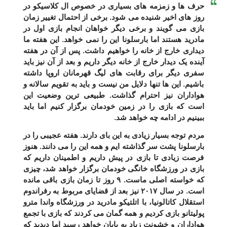
حرف ها و زمزمه های بسیاری در خصوص ال کلاسیکو در
روز های اخیر شنیده می شود. برخی از احتمال تغییر زمان
بازی می گویند و برخی دیگر خواهان انجام بازی اول در
مادرید هستند اما بارسلونا این را نمی خواهد. این هفته ما
دیداری خارج از خانه را خواهیم داشت. پس از آن در هفته
آینده یک دیدار خارج از خانه دیگر داریم و بعد از آن نیز باید
سفری دیگر برای رقابت های لیگ قهرمانان اروپا داشته
باشیم. این ها تنها دلایل من نیست و باید به تقویم سالانه و
هواداران نیز احترام گذاشت. طبیعی ترین وضعیت این
است که بازی را در زمین خودمان برگزار کنیم اما باید
ببینیم در ادامه چه خواهد شد.
مردم توجه بسیار زیادی به این بای دارند. هفته عجیبی را در
بارسلونا پشت سر گذاشته ایم و همه این را می دانند. هنوز
فرصت زیادی تا بازی در پیش داریم و اطمینان داریم که
بازی در ورزشگاه خانگی خودمان برگزار خواهد شد، چیزی
که خواسته اصلی ماست. ۹ روز تا زمان بازی باقی مانده
است. در سال ۲۰۱۷ نیز بعد از قضایای مربوط به رفراندوم
استقلال کاتالونیا، با اتلتیکو مادرید در ورزشگاه واندا مترو
پولیتانو بازی کردیم و همه گمان می کردند که بازی با تجمع
هواداران و خشونت زیاد به پایان خواهد رسید اما دیدید که