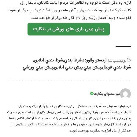
لازم به ذکر است با توجه به تظاهرات مردم ایالت کاتالان، دیدار ال
کلاسیکو که قرار بود شنبه چهارم آبان ماه در ورزشگاه نیوکمپ برگزار شود،
لغو شده و به احتمال زیاد روز ۲۷ آذر ماه برگزار خواهد شد.
پیش بینی بازی های ورزشی در بتکارت
ارنستو والورده
شرط بندي
شرط بندي آنلاين
برچسب‌‌ها:
شرط بندي فوتبال
پيش بيني
پيش بيني آنلاين
پيش بيني ورزشي
تیم محتوای بتکارت
تیم تولید محتوای مجله بتکارت متشکل از نویسندگان و تحلیل‌گران باتجربه دنیای
شرط‌بندی است که هر روز تازه‌ترین اخبار ورزشی، آموزش‌های کازینو و راهنماهای «سایت
پیش‌بینی بتکارت» را برای کاربران ایرانی فراهم می‌کند. مأموریت ما ارتقای آگاهی شما
درباره استراتژی‌های شرطبندی، بونوس ها و قمار مسئولانه است تا در کنار سرگرمی، از
حداکثر ارزش افزوده بتکارت بهره‌مند شوید.