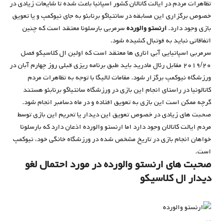
تظاهرات مردم در ایالت کاتالان کشور اسپانیا باعث شده تا شایعات زیادی در
خصوص برگزاری این مسابقه در سانتیاگو برنابئو به جای نیوکمپ و یا تعویق
بازی وجود دارد.
ارنستو والورده
سرمربی بارسلونا معتقد است که چنین
اتفاقاتی نباید به فوتبال کشیده شود.
سرمربی اسپانیایی آبی اناری ها معتقد است که اولین ال کلاسیکو فصل
۲۰۱۹/۲۰ مقابل رئال مادرید باید طبق برنامه ریزی قبلی روز چهارم آبان در
ورزشگاه نیوکمپ برگزار شود. مقامات لالیگا با توجه به تظاهرات مردم
کاتالونیا در راستای انجام این بازی در ورزشگاه سانتیاگو برنابئو هستند
گرچه ممکن است این بازی به تعویق افتاده و در ماه دسامبر انجام شود.
صحبت های زیادی در خصوص تعویق این دیدار یا تحریم این بازی توسط
مردم ایالت کاتالان وجود دارد اما ارنستو والورده اذعان دارد که بارسلونا
خواهان انجام بازی در تاریخ مشخص شده در ورزشگاه خانگی خود، نیوکمپ
است.
صحبت های ارنستو والورده در مورد احتمال لغو
دیدار ال کلاسیکو