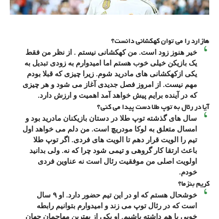
هازارد را می توان کهکشانی دانست؟
خیر هنوز زود است. من کهکشانی نیستم . از نظر من فقط
یک بازیکن خیلی خوب هستم اما امیدوارم به زودی تبدیل به
یکی ازکهکشانی های مادرید شوم. زیرا چیزی که قبلا بودم
مهم نیست. از امروز فصل جدیدی آغاز می شود و هر چیزی
که در آینده برایم پیش خواهد آمد اهمیت و ارزش دارد.
آیا در رئال به توپ طلا دست پیدا می کنی؟
سال های گذشته توپ طلا در دستان بازیکنان مادرید بود و
امسال متعلق به لوکا مودریچ است. من دلم می خواهد اول
تیم را الویت قرار دهم تا الویت های فردی. اگر توپ طلا
باعث ارتقا کار گروهی و تیمی شود چرا که نه. ولی بدانید
اولویت اصلی من موفقیت رئال است نه عناوین فردی
خودم.
کریم بنزما؟
خوشحال هستم که او در این تیم حضور دارد. او ۹ سال
است که در رئال توپ می زند و امیدوارم بتوانیم رابطه
خوبی با هم داشته باشیم. او یکی از بهترین مهاجمان جهان