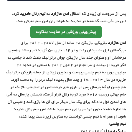
پس از سروصدای زیادی که انتقال
ادن هازارد
به
تیم رئال مادرید
کرد،
این بازیکن شب گذشته در مادرید به هواداران این تیم معرفی شد.
پیش‌بینی ورزشی در سایت بتکارت
ادن هازارد
بلژیکی، بازیکن ۲۸ ساله از سال ۲۰۰۷- ۲۰۱۲ برای
بزرگسالان لیل به میدان رفت و در ۱۹۴ بازی ۵۰ گل به ثمر رساند و همین
درخشش او و عنوان چند سال بازیکن جوان برتر لیگ باعث شد تا چلسی به
فکر خرید او بیفتد و سرانجام در ۴ جون ۲۰۱۲ با مبلغی در حدود ۴۰
میلیون یورو به تیم چلسی پیوست و عناوین زیادی از جمله بازیکن برتر لیگ
جزیره در سال ۲۰۱۴- ۱۵ و چند سال پدیده لیگ برتر را به دست آورد.
هم چنین او که پارسال پس از بازی های درخشانش در تیم ملی بلژیک در
جام جهانی روسیه ۲۰۱۸ مورد توجه رئال قرار گرفت، تابستان پارسال به آبی
های لندن قول داد که برای یک سال دیگر برای آن ها بازی کند و سپس آن
ها اجازه دهند بدون دردسر راهی تیم مورد علاقه اش تیم رئال مادرید
شود. او همراه با تیم چلسی توانست به عناوین زیر دست پیدا کند:
تیم چلسی:
– لیگ اروپا (۱): ۱۳– ۲۰۱۲