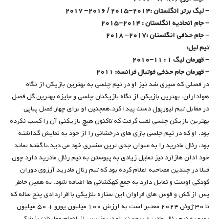
– لیگ برتر انگلستان :۲۰۱۴–۲۰۱۵ / ۲۰۱۶– ۲۰۱۷
– جام اتحادیه انگلستان : ۲۰۱۴–۲۰۱۵
– جام حذفی انگلستان :۲۰۱۷– ۲۰۱۸
تیم لیل:
– قهرمان لیگ ۱ : ۱۱–۲۰۱۰
– قهرمان جام حذفی فوتبال فرانسه: ۲۰۱۱
در فصلی که سپری شد نیز او در تیم چلسی به بهترین بازیکن از نگاه
هواداران، بهترین بازیکن از نگاه بازیکنان چلسی و جایزه بهترین گل فصل
در مقابل تیم لیورپول دست پیدا کرد.همچنین او برای چهار فصل پیاپی
بهترین بازیکن چلسی لقب گرفت که تاکنون هیچ بازیکنی آن را کسب نکرده
بود. او که در تیم چلسی بازی های درخشانی را از خود به نمایش گذاشته
بود، رئال مادرید را به عنوان جدی ترین مشتری خود می دید.نا گفته نماند
خود ادان هازارد نیز تمایل زیادی به پیوستن به تیم رئال مادرید دارد چون
قبلا در چندین مصاحبه اعلام کرده بود که تیم رئال مادرید آرزوی دوران
کودکی اوست و تمایل دارد به جمع کهکشانی ها اضافه شود. به همین خاطر
پس از کش و قوس های فراوان این ستاره بلژیکی با قراردادی پنج ساله که
تا ۳۰ ژوئن ۲۰۲۴ معتبر است به ارزش ۱۰۰ میلیون یورو + ۵۰ میلیون
یورو به تیم رئال مادرید پیوست. او دیروز پس از انجام معاینات پزشکی