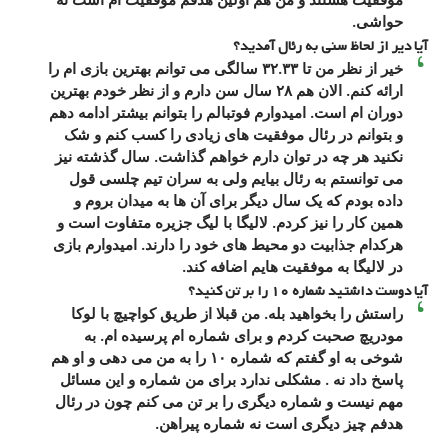
موفقیت هستند و من هم اولین هدفم موفقیت ام است نه
حواشی.
آیا دیر از لحاظ سنی به رئال آمدید؟
خیر از نظر من تا ۳۲.۳۳ سالگی می توانم بهترین بازی ام را
ارائه کنم. الان هم ۲۸ سال سن دارم و از نظر خودم بهترین
دوران ام است. امیدوارم فوتبالم را بتوانم بیشتر ادامه دهم
و بتوانم در رئال موفقیت های زیادی را کسب کنم و شک
نکنید هر چه در توان دارم خواهم گذاشت. سال گذشته نیز
می توانستم به رئال بیایم ولی به سران تیم چلسی قول
داده بودم که یک سال دیگر برای آن ها به میدان بروم و
همین کار را نیز کردم. لالیگا با لیگ جزیره متفاوت است و
هرکدام جذابیت دو محیط های خود را دارند. امیدوارم بازی
در لالیگا به موفقیت هایم اضافه کند.
آیا دوست داشتید شماره ۱۰ را بر تن کنید؟
راستش را بخواهید بله. من قبلا از طریق کواچیچ با لوکا
مودریچ صحبت کردم و برای شماره ام پرسیده ام. به
شوخی به او گفتم که شماره ۱۰ را به من می دهی و او هم
پاسخ داد نه . مشکلی ندارد برای من شماره و این مسائل
مهم نیست و شماره دیگری را بر تن می کنم چون در رئال
هدفم چیز دیگری است نه شماره پیراهن.