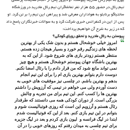
تیم رئال در حضور ۵۵ هزار نفر تماشاگران تیم رئال مادرید در ورزشگاه
سانتیاگو برنابئو به هواداران معرفی شد و پیراهن این تیم را بر تن کرد. او
پس از این در کنفرانس خبری شرکت کرد و به سوالات خبرنگاران پاسخ داد
که در زیر به شرح آن خواهیم پرداخت:
پیوستن به رئال مادرید و تحقق رویای کودکی؟
امروز خیلی خوشحال هستم و بدون شک یکی از بهترین
لحظه های زندگیم رقم خورد و بسیار هیجان زده هستم.
منتظر هستم زودتر بازی های شروع شود. از این که به
بهترین باشگاه جهان پیوستم خوشحال هستم و هیچ چیز
نمی تواند مانع شود که من قرار دادم را با رئال امضا نکنم.
دوست دارم بتوانم بهترین بازی ام را برای این تیم انجام
بدهم و بهترین باشم. در چلسی نیز موفقیت های خوبی به
دست آوردم ولی می خواهم در تیمی که آرزویش را داشتم
بهترین ها را کسب کنم. این تیم برای من تجربه و چالش
بزرگی است. از دوران کودکی همه می دانستند که طرفدار
رئال هستم و آرزویم این است که روزی فوتبالیست شوم و
بتوانم در این تیم بازی کنم. بعد از این که فوتبالیست شدم
ابتدا در لیگ فرانسه و لیون بازی کردم و بعد در لیگ جزیره
برای تیم چلسی به میدان رفتم که روزهای خوبی را در آن