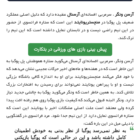
آرسن ونگر
، سرمربی افسانه‌ای
آرسنال
عقیده دارد که دلیل اصلی عملکرد
ضعیف پل پوگبا در
منچستریونایتد
این است که ستاره فرانسوی از حضور
در این تیم راضی نیست و در تابستان تمایل داشته است که این تیم را
ترک کند.
پیش بینی بازی های ورزشی در بتکارت
آرسن ونگر، سرمربی افسانه‌ای آرسنال می‌گوید ستاره هموطنش پل پوگبا به
این خاطر است که در هفته‌ها و ماه‌های اخیر حرکات عجیبی نشان می‌دهد که
با خود فکر می‌کند منچستریونایتد برای او به اندازه کافی باشگاه بزرگی
نیست و او با پیراهن یونایتد نمی‌تواند برای رسیدن به افتخارات بزرگ
تلاش کند. به همین خاطر است که ونگر می‌گوید پوگبا به چالشی جدید نیاز
دارد. ونگر البته قبول می‌کند که کیفیت بازی پوگبا روی هم‌ رفته افت پیدا
کرده ولی معتقد است علت اصلی مشکلات اخیر با یونایتد این است که
ستاره فرانسوی تمایل دارد از این تیم جدا شود. مرد فرانسوی در گفتگویی
با دیلی میل در این باره گفت:
به نظر نمی‌رسد پوگبا از نظر بدنی به خودش اطمینان
کامل داشته باشد و این در حالی است که پوگبا بازیکنی