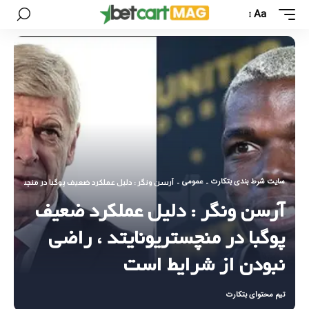
Aa
سایت شرط بندی بتکارت
عمومی
-
-
آرسن ونگر : دلیل عملکرد ضعیف پوگبا در منچستریونا
آرسن ونگر : دلیل عملکرد ضعیف
پوگبا در منچستریونایتد ، راضی
نبودن از شرایط است
تیم محتوای بتکارت