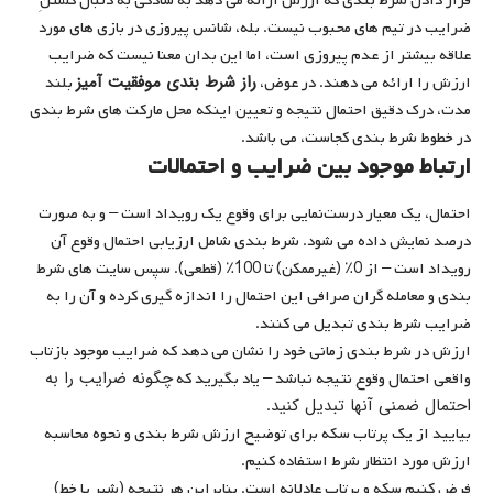
قرار دادن شرط بندی که ارزش ارائه می دهد به سادگی به دنبال گشتنِ
ضرایب در تیم های محبوب نیست. بله، شانس پیروزی در بازی های مورد
علاقه بیشتر از عدم پیروزی است، اما این بدان معنا نیست که ضرایب
راز شرط بندی موفقیت آمیز
ارزش را ارائه می دهند. در عوض،
بلند
مدت، درک دقیق احتمال نتیجه و تعیین اینکه محل مارکت های شرط بندی
در خطوط شرط بندی کجاست، می باشد.
ارتباط موجود بین ضرایب و احتمالات
احتمال، یک معیار درست‌نمایی برای وقوع یک رویداد است – و به صورت
درصد نمایش داده می شود. شرط بندی شامل ارزیابی احتمال وقوع آن
رویداد است – از 0٪ (غیرممکن) تا 100٪ (قطعی). سپس سایت های شرط
بندی و معامله گران صرافی این احتمال را اندازه گیری کرده و آن را به
ضرایب شرط بندی تبدیل می کنند.
ارزش در شرط بندی زمانی خود را نشان می دهد که ضرایب موجود بازتاب
چگونه ضرایب را به
واقعی احتمال وقوع نتیجه نباشد – یاد بگیرید که
احتمال ضمنی آنها تبدیل کنید
.
بیایید از یک پرتاب سکه برای توضیح ارزش شرط بندی و نحوه محاسبه
ارزش مورد انتظار شرط استفاده کنیم.
فرض کنیم سکه و پرتاب عادلانه است. بنابراین هر نتیجه (شیر یا خط)