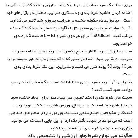
برای ایجاد یک شرط، سایتهای شرط بندی اطمینان می دهند که مزیت آنها با
اضافه کردن حاشیه شرط بندی و دستکاری ضرایب متعادل در بازارهای خود
است – بیاموزید که چگونه حاشیه بر ضرایبِ پیروزیِ شما تأثیر می گذارد.
بتکارت
اگر یک سایت شرط بندی معتبر مثل
به شما پیشنهاد کند که سکه
پرتاب کنید، احتمالا 1.90 برای هر دوی شیر و خط – با حاشیه 5 درصدی
خواهد بود.
محاسبه ارزش مورد انتظار با مبلغ یکسان اما ضریب های مختلف منجر به
ضریب -0.5 می شود – به این معنی که با گذشت زمان به طور متوسط ​​برای
هر 10 پوند 50 پوند ضرر می کنید و بنابراین، این یک شرط بندی بدی
است.
بنابراین اگر ضریب شرط بندی ها ناعادلانه است، چگونه شرط بندان می
توانند سود کسب کنند؟
سایت های شرط بندی استاد تعیین ضرایب دقیق برای ایجاد حاشیه سود
در بازارهای خود هستند. با این حال، ورزش هایی مانند کازینو یا پرتاب
کنندگان سکه قابل اعتبارسنجی نیستند. ورزش دارای متغیرهای متفاوتی
است که می تواند بر نتیجه تأثیر بگذارد، و این جایی است که می توانید
برتری کسب کرده و شرط های ارزشمند پیدا کنید.
چگونه می توان شرط های ارزشی را تشخیص داد