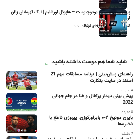
پیش‌بینی و تحلیل بودوچنوست – هاپوئل اورشلیم | لیگ قهرمانان زنان
اروپا
کاوه نیک‌فر، تحلیل‌گر حرفه‌ای فوتبال
7 دقیقه
شاید شما هم دوست داشته باشید
راهنمای پیش‌بینی | برنامه مسابقات مهم 21
اسفند در سایت بتکارت
4 دقیقه
پیش بینی دیدار پرتغال و غنا در جام جهانی
2022
8 دقیقه
بایرن مونیخ ۳-۰ بایرلورکوزن: پیروزی قاطع با
ذخیره‌ها
7 دقیقه