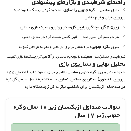
راهنمای شرط‌بندی و بازار‌های پیشنهادی
دابل شانس —
کره جنوبی یا تساوی
: محدود کردن ریسک با توجه به
پیروزی قبلی و فرم دفاعی.
زیر
۲.۵ گل
: میانگین پایین گل‌ها در رودررو و سبک بازی حذفی.
هر دو تیم گل نمی‌زنند —
خیر
: کلین شیت کره در تقابل اخیر.
پیروزی
کره جنوبی
: بر اساس برتری تاریخی و تجربه مراحل کنوت
شرط‌بندی مسئولانه: همیشه با بودجه محدود و آگاهی از ریسک‌ها بازی کنید.
تحلیل نهایی و سناریوی بازی
با توجه به رودررو، کره جنوبی شانس بالاتری برای صعود دارد (احتمال ۵۵٪
پیروزی یا تساوی). سناریوی محتمل: تساوی ۰-۰ تا دقیقه ۶۰، سپس گل کره
در ضدحمله. ازبکستان برای شگفتی نیاز به گل زودهنگام دارد.
سوالات متداول ازبکستان زیر ۱۷ سال و کره
جنوبی زیر ۱۷ سال