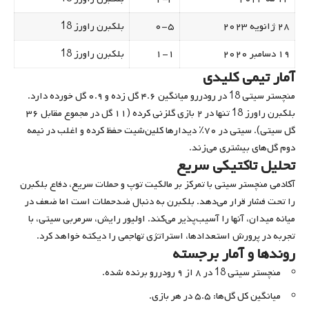
۲۸ ژانویه ۲۰۲۳
۰-۵
بلکبرن راورز 18
۱۹ دسامبر ۲۰۲۰
۱-۱
بلکبرن راورز 18
آمار تیمی کلیدی
منچستر سیتی 18 در رودررو میانگین ۴.۶ گل زده و ۰.۹ گل خورده دارد.
بلکبرن راورز 18 تنها در ۲ بازی گلزنی کرده (۱۱ گل در مجموع مقابل ۳۶
گل سیتی). سیتی در ۷۰٪ دیدارها کلین‌شیت حفظ کرده و اغلب در نیمه
دوم گل‌های بیشتری می‌زند.
تحلیل تاکتیکی سریع
آکادمی منچستر سیتی با تمرکز بر مالکیت توپ و حملات سریع، دفاع بلکبرن
را تحت فشار قرار می‌دهد. بلکبرن به دنبال ضدحملات است اما ضعف در
میانه میدان، آنها را آسیب‌پذیر می‌کند. اولیور رایش، سرمربی سیتی، با
تجربه در پرورش استعدادها، استراتژی تهاجمی را دیکته خواهد کرد.
روندها و آمار برجسته
منچستر سیتی 18 در ۸ از ۹ رودررو برنده شده.
میانگین کل گل‌ها: ۵.۵ در هر بازی.