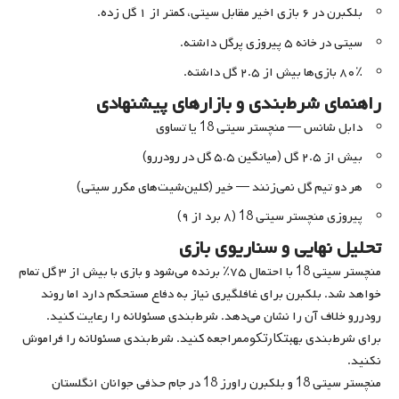
بلکبرن در ۶ بازی اخیر مقابل سیتی، کمتر از ۱ گل زده.
سیتی در خانه ۵ پیروزی پرگل داشته.
۸۰٪ بازی‌ها بیش از ۲.۵ گل داشته.
راهنمای شرط‌بندی و بازار‌های پیشنهادی
دابل شانس — منچستر سیتی 18 یا تساوی
بیش از ۲.۵ گل (میانگین ۵.۵ گل در رودررو)
هر دو تیم گل نمی‌زنند — خیر (کلین‌شیت‌های مکرر سیتی)
پیروزی منچستر سیتی 18 (۸ برد از ۹)
تحلیل نهایی و سناریوی بازی
منچستر سیتی 18 با احتمال ۷۵٪ برنده می‌شود و بازی با بیش از ۳ گل تمام
خواهد شد. بلکبرن برای غافلگیری نیاز به دفاع مستحکم دارد اما روند
رودررو خلاف آن را نشان می‌دهد. شرط‌بندی مسئولانه را رعایت کنید.
بتکارتکوم
برای شرط‌بندی به
مراجعه کنید. شرط‌بندی مسئولانه را فراموش
نکنید.
منچستر سیتی 18 و بلکبرن راورز 18 در جام حذفی جوانان انگلستان