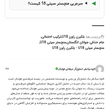
سرمربی منچستر سیتی 18 کیست؟
بلکبرن راورز U18
ترکیب احتمالی
برچسب‌‌ها:
جام حذفی جوانان انگلستان
منچستر سیتی U18
منچستر سیتی U18 - بلکبرن راورز U18
کاوه نیک‌فر، تحلیل‌گر حرفه‌ای فوتبال
کاوه نیک‌فر یک تحلیل‌گر ورزشی و نویسنده متخصص در زمینه شرط‌بندی فوتبال است.
او با بیش از ۱۵ سال تجربه در تحلیل آماری بازی‌ها، شناسایی الگوهای شرط‌بندی و
مدیریت ریسک، به عنوان یک منبع معتبر در حوزه پیش‌بینی فوتبال شناخته می‌شود.
مقالات تحلیلی او در نشریات معتبر ورزشی منتشر شده و او به طور منظم از مدل‌های
داده‌محور برای ارائه راهنماهای جامع استفاده می‌کند. مأموریت او، توانمندسازی کاربران
با دانش و استراتژی‌های هوشمند برای تصمیم‌گیری مسئولانه و افزایش آگاهی در دنیای
پرهیجان فوتبال است.