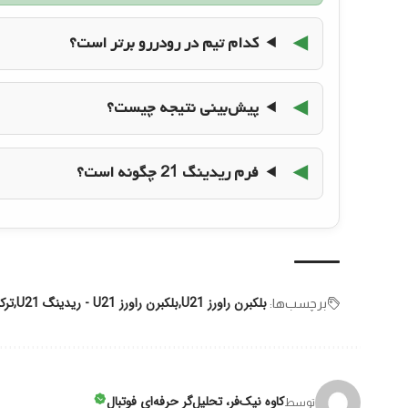
کدام تیم در رودررو برتر است؟
پیش‌بینی نتیجه چیست؟
فرم ریدینگ 21 چگونه است؟
بلکبرن راورز U21
بلکبرن راورز U21 - ریدینگ U21
ترک
برچسب‌‌ها:
کاوه نیک‌فر، تحلیل‌گر حرفه‌ای فوتبال
توسط