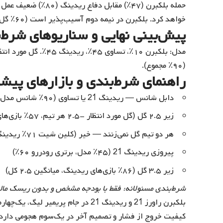
خواهد کرد. بلکبرن در نیمه دوم آسیب‌پذیر است (۶۰٪ گل خورده). انتظار بازی بسته با تمرکز ریدینگ بر ضدحمله.
پیش‌بینی نهایی و سناریوهای شرط‌
(۹۰٪ مجموع).
راهنمای شرط‌بندی و بازار‌های پیش
دابل شانس — ریدینگ 21 یا تساوی (۹۰٪ شانس مدل، فرم ۶۳٪ ریدینگ)
زیر ۲.۵ گل (گل مورد انتظار -۲.۵ هر تیم، ۵۷٪ بازی‌های بلکبرن زیر)
هر دو تیم گل نمی‌زنند — خیر (کلین شیت ۷۱٪ ریدینگ، دفاع ۸۰٪)
پیروزی ریدینگ 21 (۴۵٪ مدل، برتری رودررو ۶۰٪)
زیر ۳.۵ گل (۸۶٪ بازی‌های ریدینگ، میانگین ۲.۵ کل)
شرط‌بندی مسئولانه: فقط با بودجه مشخص و بدون ریسک مال
بلکبرن راورز 21 و ریدینگ 21 در جام پ
کیفیت خروج از فشار و تصمیم آخر در یک‌سوم هجومی دارد. 