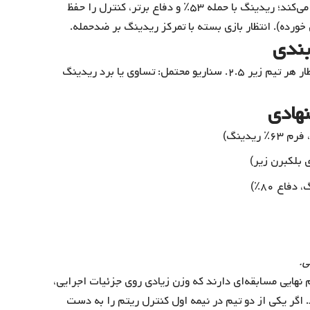
حمله بلکبرن (۴۷٪) مقابل دفاع ریدینگ (۸۰٪) ضعیف عمل می‌کند؛ ریدینگ با حمله ۵۳٪ و دفاع برتر، کنترل را حفظ
بندی
مدل: بلکبرن ۱۰٪، تساوی ۴۵٪، ریدینگ ۴۵٪. گل مورد انتظار هر تیم زیر ۲.۵. سناریو محتمل: تساوی یا برد ریدینگ
نهادی
ی.
ریمیر لیگ، یک‌چهارم نهایی مسابقه‌ای دارند که وزن زیادی روی جزئیات اجرایی،
اگر یکی از دو تیم در نیمه اول کنترل ریتم را به دست