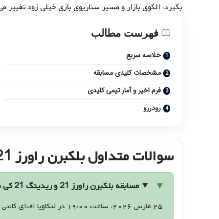
بگیرد، الگوی بازار و مسیر سناریوی بازی خیلی زود تغییر می‌
فهرست مطالب
خلاصه سریع
مشخصات کلیدی مسابقه
فرم اخیر و آمار تیمی کلیدی
رودررو
سوالات متداول بلکبرن راورز U21 و ریدینگ U21
مسابقه بلکبرن راورز 21 و ریدینگ 21 کی برگزار می‌شود؟
۲۵ مارس ۲۰۲۶، ساعت ۱۹:۰۰ در لنکاویا اف‌ای کانتی گراوند.