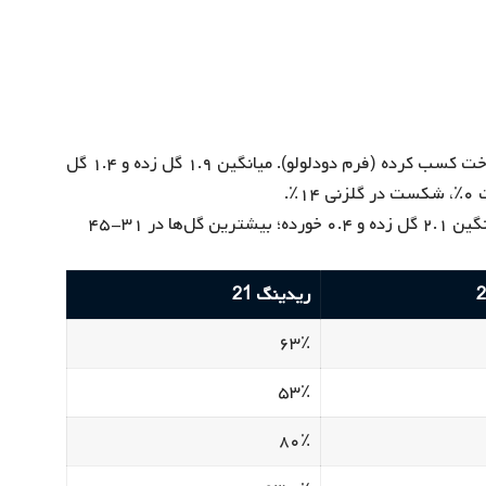
بلکبرن راورز 21 در ۷ بازی اخیر لیگ ۳ برد، ۲ تساوی و ۲ باخت کسب کرده (فرم دودلولو). میانگین ۱.۹ گل زده و ۱.۴ گل
ریدینگ 21 با ۶ برد و ۱ باخت (فرم ووووولو) برتر است. میانگین ۲.۱ گل زده و ۰.۴ خورده؛ بیشترین گل‌ها در ۳۱-۴۵
ریدینگ 21
۶۳٪
۵۳٪
۸۰٪