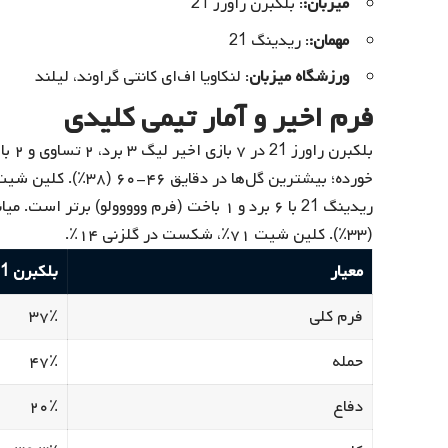
میزبان:
: بلکبرن راورز 21
مهمان:
: ریدینگ 21
ورزشگاه میزبان
: لنکاویا اف‌ای کانتی گراوند، لیلند
فرم اخیر و آمار تیمی کلیدی
خورده؛ بیشترین گل‌ها در دقایق ۴۶-۶۰ (۳۸٪). کلین شیت ۰٪، شکست در گلزنی ۱۴٪.
(۳۳٪). کلین شیت ۷۱٪، شکست در گلزنی ۱۴٪.
معیار
بلکبرن 21
فرم کلی
۳۷٪
حمله
۴۷٪
دفاع
۲۰٪