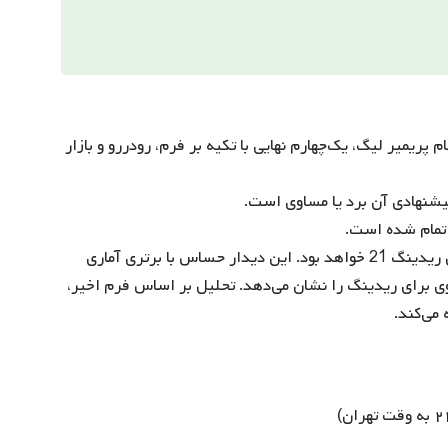
و تحلیل بازی بلکبرن راورز 21 و ریدینگ 21 در جام پریمیر لیگ، یک‌چهارم نهایی با تکیه بر فرم، رودررو و بازار
: ، بلکبرن راورز 21 میزبان ریدینگ 21 خواهد بود. این دیدار حساس با برتری آماری
مدل پیش‌بینی شانس ۴۵٪ برد یا تساوی برای ریدینگ را نشان می‌دهد. تحلیل بر اساس فرم اخیر،
 می‌کند.