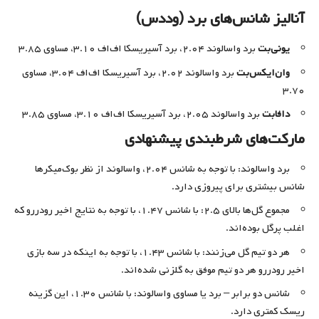
آنالیز شانس‌های برد (وددس)
یونی‌بت
برد واسالوند ۲.۰۴، برد آسیریسکا اف‌اف ۳.۱۰، مساوی ۳.۸۵
وان‌ایکس‌بت
برد واسالوند ۲.۰۲، برد آسیریسکا اف‌اف ۳.۰۴، مساوی
۳.۷۰
دافابت
برد واسالوند ۲.۰۵، برد آسیریسکا اف‌اف ۳.۱۰، مساوی ۳.۸۵
مارکت‌های شرطبندی پیشنهادی
برد واسالوند: با توجه به شانس ۲.۰۴، واسالوند از نظر بوک‌میکرها
شانس بیشتری برای پیروزی دارد.
مجموع گل‌ها بالای ۲.۵: با شانس ۱.۴۷، با توجه به نتایج اخیر رودررو که
اغلب پرگل بوده‌اند.
هر دو تیم گل می‌زنند: با شانس ۱.۴۳، با توجه به اینکه در سه بازی
اخیر رودررو هر دو تیم موفق به گلزنی شده‌اند.
شانس دو برابر – برد یا مساوی واسالوند: با شانس ۱.۳۰، این گزینه
ریسک کمتری دارد.