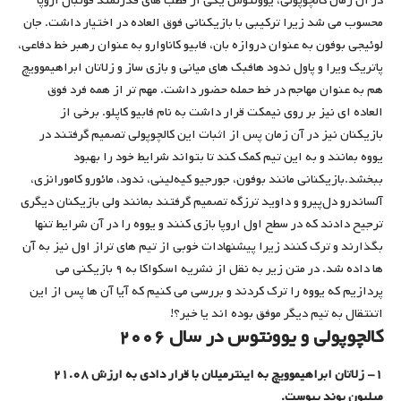
در آن زمان کالچوپولی، یوونتوس یکی از قطب های قدرتمند فوتبال اروپا
محسوب می شد زیرا ترکیبی با بازیکنانی فوق العاده در اختیار داشت. جان
‌لوئیجی بوفون به عنوان دروازه بان، فابیو کاناوارو به عنوان رهبر خط دفاعی،
پاتریک ویرا و پاول ندود هافبک های میانی و بازی ساز و زلاتان ابراهیموویچ
هم به عنوان مهاجم در خط حمله حضور داشت. مهم تر از همه فرد فوق
العاده ای نیز بر روی نیمکت قرار داشت به نام فابیو کاپلو. برخی از
بازیکنان نیز در آن زمان پس از اثبات این کالچوپولی تصمیم گرفتند در
یووه بمانند و به این تیم کمک کند تا بتواند شرایط خود را بهبود
ببخشد.بازیکنانی مانند بوفون، جورجیو کیه‌لینی، ندود، مائورو کامورانزی،
آلساندرو دل‌پیرو و داوید ترزگه تصمیم گرفتند بمانند ولی بازیکنان دیگری
ترجیح دادند که در سطح اول اروپا بازی کنند و یووه را در آن شرایط تنها
بگذارند و ترک کنند زیرا پیشنهادات خوبی از تیم های تراز اول نیز به آن
ها داده شد. در متن زیر به نقل از نشریه اسکواکا به ۹ بازیکنی می
پردازیم که یووه را ترک کردند و بررسی می کنیم که آیا آن ها پس از این
اتنتقال به تیم دیگر موفق بوده اند یا خیر؟!
کالچوپولی و یوونتوس در سال ۲۰۰۶
۱- زلاتان ابراهیموویچ به اینترمیلان با قرار دادی به ارزش ۲۱.۰۸
میلیون پوند پیوست.