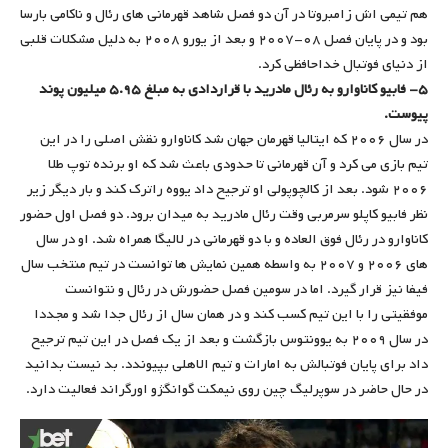
هم تیمی اش زامبروتا در آن دو فصل شاهد قهرمانی های رئال و ناکامی بارسا
بود و در پایان فصل ۰۸-۲۰۰۷ و بعد از یورو ۲۰۰۸ به دلیل مشکلات قلبی
از دنیای فوتبال خداحافظی کرد.
۵- فابیو کاناوارو به رئال مادرید با قراردادی به مبلغ ۵.۹۵ میلیون پوند
پیوست.
در سال ۲۰۰۶ که ایتالیا قهرمان جهان شد کاناوارو نقش اصلی را در این
تیم بازی می کرد و آن قهرمانی تا حدودی باعث شد که او برنده توپ طلا
۲۰۰۶ شود. بعد از کالچوپولی او ترجیح داد یووه راترک کند و بار دیگر زیر
نظر فابیو کاپلو سرمربی وقت رئال مادرید به میدان برود. دو فصل اول حضور
کاناوارو در رئال فوق العاده و با دو قهرمانی در لالیگا همراه شد. او در سال
های ۲۰۰۶ و ۲۰۰۷ به واسطه همین نمایش ها توانست در تیم منتخب سال
فیفا نیز قرار گیرد. اما در سومین فصل حضورش در رئال و نتوانست
موفقیتی را با این تیم کسب کند و در همان سال از رئال جدا شد و مجددا
در سال ۲۰۰۹ به یوونتوس بازگشت و بعد از یک فصل در این تیم ترجیح
داد برای پایان فوتبالش به امارات و تیم الاهلی بپیوندد. بد نیست بدانید
در حال حاضر در سوپرلیگ چین روی نیمکت گوانگژو اورگراند فعالیت دارد.