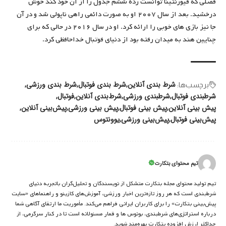
فصلی که فیورنتینا توانست رده ششم جدول را از آن خود کند خوش
درخشید. بعد از سال ۲۰۰۷ او به صورت دائمی راهی ناپولی شد و در آن
جا نیز بازی های خوبی را ارائه کرد. او در سال ۲۰۱۶ در حالی که برای
چنایین هند به میدان رفته بود از دنیای فوتبال خداحافظی کرد.
شرط بندی آنلاین
شرط بندی فوتبال
شرط بندی ورزشی
برچسب‌‌ها:
شرطبندی فوتبال
شرطبندی ورزشی
شرط‌بندی آنلاین
فوتبال
پیش بینی آنلاین
پیش بینی فوتبال
پیش بینی ورزشی
پیش‌بینی آنلاین
پیش‌بینی فوتبال
پیش‌بینی ورزشی
یوونتوس
تیم محتوای بتکارت
تیم تولید محتوای مجله بتکارت متشکل از نویسندگان و تحلیل‌گران باتجربه دنیای
شرط‌بندی است که هر روز تازه‌ترین اخبار ورزشی، آموزش‌های کازینو و راهنماهای «سایت
پیش‌بینی بتکارت» را برای کاربران ایرانی فراهم می‌کند. مأموریت ما ارتقای آگاهی شما
درباره استراتژی‌های شرطبندی، بونوس ها و قمار مسئولانه است تا در کنار سرگرمی، از
حداکثر ارزش افزوده بتکارت بهره‌مند شوید.