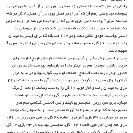
زلاتان در سال ۲۰۰۴ با انتقالی ۱۶ میلیون یورویی از آژاکس به یوونتوس
پیوسته بود و علی رغم آن که آمار او در فصل یووه در آن فصل، ۷ گل در ۳۵
مسابقه سری آ بود، به دلیل بازی هایی که از او دیده می شد از او به عنوان
یک استعداد جوان و تازه کشف شده یاد می شد که پس از پیوستن به
اینتر توانست خودی نشان دهد و در ۱۱۷ مسابقه که برای اینتر به میدان
رفت توانست ۶۶ گل به ثمر برساند و در سه قهرمانی متوالی اینتر در سری آ
سهیم باشد.
پس از اینتر او در یکی از گران ترین انتقالات فوتبال تاریخ (بارسا برای
خرید زلاتان، اتوئو را هم به اینتر داد) به بارسلونا پیوست. شاید دوران
حضور او در بارسا تحت الشعاع اختلاف او با پپ گواردیولا و در سایه قرار
گرفتن لیونل مسی قرار گرفت و در دو سالی که در آن جا حضور داشت در ۲۹
بازی به میدان رفت و آمار خوب ۱۶ گل را به ثبت رساند. او بعد از ترک
یوونتوس توانست بدرخشد تا تیم های بزرگی به دنبال جذب او باشند.
میلان، پاری سن‌ ژرمن، منچستر یونایتد و لس آنجلس گلکسی تیم های
بعدی بودند که او از بارسلونا به آن جا منتقل شد. او به عنوان یک مهاجم
موفق در میلان در ۳۲ بازی آمار فوق العاده ۲۸ گل، پارسی سن ژرمن در ۱۴۱
بازی هم چنان آمار فوق العاده ۱۱۳ گل، منچستر یونایتد در ۳۳ بازی ۱۷ گل
و در لس آنجلس گلکسی در کمال ناباوری و با این که سن اش بیشتر می شود