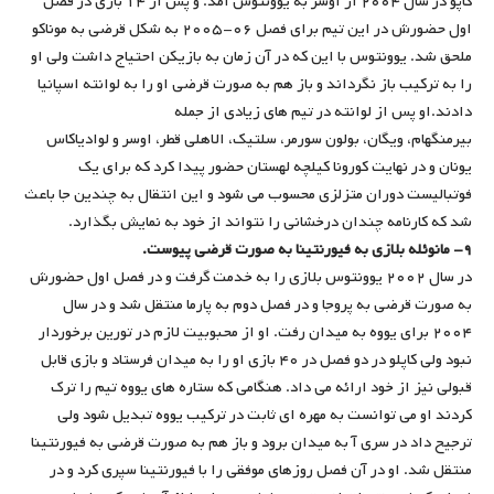
کاپو در سال ۲۰۰۴ از اوسر به یوونتوس آمد. و پس از ۱۴ بازی در فصل
اول حضورش در این تیم برای فصل ۰۶-۲۰۰۵ به شکل قرضی به موناکو
ملحق شد. یوونتوس با این که در آن زمان به بازیکن احتیاج داشت ولی او
را به ترکیب باز نگرداند و باز هم به صورت قرضی او را به لوانته اسپانیا
دادند.او پس از لوانته در تیم های زیادی از جمله
بیرمنگهام، ویگان، بولون سورمر، سلتیک، الاهلی قطر، اوسر و لوادیاکاس
یونان و در نهایت کورونا کیلچه لهستان حضور پیدا کرد که برای یک
فوتبالیست دوران متزلزی محسوب می شود و این انتقال به چندین جا باعث
شد که کارنامه چندان درخشانی را نتواند از خود به نمایش بگذارد.
۹- مانوئله بلازی به فیورنتینا به صورت قرضی پیوست.
در سال ۲۰۰۲ یوونتوس بلازی را به خدمت گرفت و در فصل اول حضورش
به صورت قرضی به پروجا و در فصل دوم به پارما منتقل شد و در سال
۲۰۰۴ برای یووه به میدان رفت. او از محبوبیت لازم در تورین برخوردار
نبود ولی کاپلو در دو فصل در ۴۰ بازی او را به میدان فرستاد و بازی قابل
قبولی نیز از خود ارائه می داد. هنگامی که ستاره های یووه تیم را ترک
کردند او می توانست به مهره ای ثابت در ترکیب یووه تبدیل شود ولی
ترجیح داد در سری آ به میدان برود و باز هم به صورت قرضی به فیورنتینا
منتقل شد. او در آن فصل روزهای موفقی را با فیورنتینا سپری کرد و در