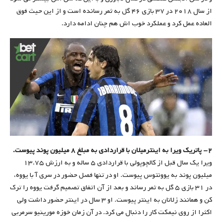
از سال ۲۰۱۸ در ۳۷ بازی ۴۶ گل به ثمر رسانده است و از این حیث فوق
العاده عمل کرد و عملکرد خوب اش هم چنان ادامه دارد.
۲- پاتریک ویرا به اینترمیلان با قراردادی به مبلغ ۸ میلیون پوند پیوست.
ویرا یک سال قبل از کالچوپولی با قراردادی ۵ ساله و به ارزش ۱۳.۷۵
میلیون پوند به یوونتوس پیوست. او در تنها فصل حضور در سری آ با یووه،
در ۳۱ بازی ۵ گل به ثمر رساند و بعد از آن اتفاق تصمیم گرفت یووه را ترک
کن و همانند زلاتان به اینتر پیوست. او ۳ سال در اینتر حضور داشت ولی
اکثرا از روی نیمکت کار را دنبال می کرد. در آن زمان خوزه مورینیو سرمربی