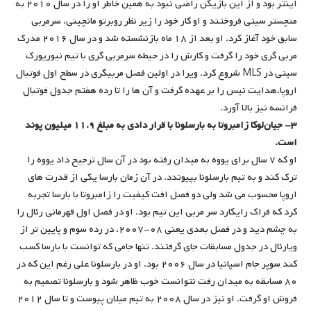
اینتر بود و از این بازیکن راضی نبود به همین خاطر او را در سال ۲۰۱۰ به
منچستر سیتی فروختند و او کار خود را زیر نظر روبرتو مانچینی، سرمربی
سابق خود آغاز کرد. او بعد از ۱۸ ماه بازنشسته شد و در سال ۲۰۱۶ مدرک
مربی گری خود را گرفت و کارش را در حیطه سرمربی گری با تیم نیوریورک
سیتی در MLS شروع کرد. ویرا در اولین فصل مربیگری در سطح اول فوتبال
اروپا،هدایت نیس را بر عهده گرفت و آن ها را تا رده هفتم جدول فوتبال
فرانسه نیز بالا آورد.
۳- جیان‌لوکا زامبروتا به بارسلونا با قرار دادی به مبلغ ۱۱.۹ میلیون پوند
است.
او که ۷ سال برای یووه به میدان رفته بود در آن سال ترجیح داد یووه را
ترک کند و به تیم بارسلونا بپیوندد. در آن زمان بارسا یکی از قدرت های
اروپا محسوب می شد ولی دو فصل افت کیفیت را زامبروتا با بارسا تجربه
کرد که فراک رایکارد سر مربی این تیم بود. او در فصل اول قهرمانی رئال را
به چشم دید و در فصل بعدی یعنی ۰۸-۲۰۰۷، در رده سوم و پایین تر از
ویارئال در جدول مسابقات جای گرفتند. تنها جامی که توانست با بارسا کسب
کند سوپر جام اسپانیا در سال ۲۰۰۶ بود. او در بارسلونا علی رغم این که در
۸۰ مسابقه به میدان رفت نتوانست خوب ظاهر شود و بارسلونا تصمیم به
فروش او گرفت. او نیز در سال ۲۰۰۸ به تیم میلان پیوست و تا سال ۲۰۱۲