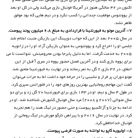
اکنون در ۴۲ سالگی هنوز در آمریکا فوتبال بازی می‌کند ولی در کل او بعد
از یوونتوس موفقیت چندانی را کسب نکرد و در تیم هایی که بود موفق
ظاهر نشد.
۷- آدرین موتو به فیورنتینا با قراردادی به مبلغ ۶.۸ میلیون پوند پیوست.
در سال ۲۰۰۵ بعد از این که جواب دوپینگ این بازیکن مثبت اعلام شد
چلسی او را اخراج کرد و یوونتوس به عنوان بازیکن آزاد او را در ژانویه
۲۰۰۵ به خدمت گرفت. اما به دلیل پابرجا بودن محرومیتش، نتوانست تا می
برای یووه بازی کند و در آخرین فصل حضور یووه در سری آ قبل از این
اتفاق، در ۳۲ بازی ۷ گل به ثمر رساند و در نهایت به فیورنتینا ملحق شد.
موتو دوران پر فراز و نشیبی را در حرفه خود داشت اما به جرات می‌توان
گفت این مهاجم رومانیایی بهترین روزهای خود را در فلورانس سپری کرد.
در طول ۴ سال و نیم، او در ۱۴۳ بازی برای فیورنتینا ۷۰ گل زد و برای دو
سال متوالی (۲۰۰۷ و ۲۰۰۸) مرد سال فوتبال کشورش شناخته شد. او در
ادامه به چزنا و آژاکسیو پیوست و حتی حضور در لیگ هند را هم تجربه
کرد. در نهایت در سال ۲۰۱۶ و با پیراهن تارگو مورش در لیگ رومانی از
فوتبال خداحافظی کرد.
۸- اولیویه کاپو به لوانته به صورت قرضی پیوست.