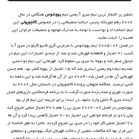
تحقیر پر افتخار ترین تیم سری آ یعنی تیم
یوونتوس
هنگامی در سال
۲۰۰۶ رقم خوردکه پلیس ایتالیا تحقیقاتی را در خصوص
کالچوپولی
این
تیم انجام داد و توانست با توجه به مدارک موجود و تحقیقات فراوان این
قضیه را اثبات نماید.
در فصل ۰۶-۲۰۰۵ تیم یوونتوس با سرمربی گری فابیو کاپلو در سری آ با
کسب ۹۱ امتیاز و قاطعانه قهرمان شد و بعد از چندی امتیازات این تیم در
جدول صفر شد و یووه به سری بی سقوط کرد. قهرمانی این تیم دو دستی
تقدیم تیم دوم یعنی اینتری شد که ۱۵ امتیاز از یووه کمتر بود. هم چنین
قهرمانی آن ها در فصل ۰۵-۲۰۰۴ نیز از آن ها گرفته شد و این دفعه به
کسی نرسید. محاکمه متهمان پرونده کالچوپولی در تابستان سال ۲۰۰۶ به
صورت فوری و شتاب‌زده صورت گرفت تا به برنامه قرعه‌کشی بازی‌های فصل
آینده سری A خللی وارد نشود. در ابتدا برای جریمه این تیم قرار بود
یوونتوس در فصل ۰۷-۲۰۰۶ سری بی را هم با ۳۰ امتیاز منفی شروع کند
ولی با دو بار فرجام خواهی این امتیاز به -۹ امتیاز کاهش پیدا کرد و آن ها
با ۹ امتیاز منفی کار خود را در سری بی شروع کردند. ماجرا به طور خلاصه از
این قرار بود که مکالمات تلفنی از دخالت قهرمان لیگ یوونتوس و تیم‌های
میلان، فیورنتینا، لاتزیو و رجینا و تماس‌های بین مدیران این باشگاه‌ها و