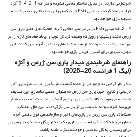
شوت‌زنی دارند، در مقابل ساختار دفاعی فشرده و متراکم 1-2-4-3 آنژه
قرار خواهد گرفت. توانایی PSG در شکستن این خط دفاعی، تعیین‌کننده
نتیجه بازی خواهد بود.
2. خط میانی PSG در برابر سپر دفاعی آنژه: هافبک‌های خلاق پاری سن
ژرمن مانند ویتینیا و رویز که وظیفه گردش توپ و ایجاد فضاهای لازم را بر
عهده دارند، باید بتوانند از سد هافبک‌های تدافعی آنژه عبور کنند. این
دوئل، نبردی برای کنترل جریان بازی خواهد بود.
راهنمای شرط‌بندی دیدار پاری سن ژرمن و آنژه
(لیگ 1 فرانسه 26-2025)
با در نظر گرفتن تمام عوامل از جمله کیفیت بازیکنان، مزیت میزبانی، آمار
تاریخی و نتایج اخیر، پاری سن ژرمن به عنوان مدعی بلامنازع این مسابقه
شناخته می‌شود. شکاف کیفی بین دو تیم آنقدر زیاد است که بعید به‌نظر
می‌رسد آنژه بتواند با دست پر از پاریس بازگردد. با این حال، عملکرد
محتاطانه پاری سن ژرمن در بازی‌های اخیر و سازماندهی قوی دفاعی آنژه
نشان می‌دهد که ممکن است این بازی یک دیدار پرگل نباشد و تیم میزبان
برای رسیدن به گل به صبر و حوصله نیاز داشته باشد.