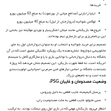
خریدها:
ایلیا زابارنی (مدافع میانی از بورنموث) به مبلغ 63 میلیون یورو
لوکاس شوالیه (دروازه‌بان از لیل) به مبلغ 40 میلیون یورو
خروج‌ها: بازیکنانی مانند میلان اشکرینیار و نوردی موکیله نیز بخشی از
این برنامه‌ریزی برای بازسازی تیم بوده‌اند.
تصمیم برای خرید شوالیه و انتخاب او به عنوان دروازه‌بان اول به جای
جانلوییجی دوناروما، نشان‌دهنده یک رویکرد تاکتیکی عمیق است که در آن
باشگاه به دنبال دروازه‌بانی با توانایی بازی با پا و سازگاری کامل با سیستم
انریکه است، نه فقط شهرت بازیکن. این تصمیم نشان می‌دهد که پروژه
بلندمدت باشگاه بر اساس نیازهای فنی سرمربی اسپانیایی اولویت‌بندی
شده است و نه نام‌های بزرگ.
وضعیت مصدومان و غایبان PSG:
پرسنل کیمپمبه: غایب قطعی به دلیل ویروس.
سنی مایولو: غایب قطعی به علت مصدومیت ران.
انتظار می‌رود بازیکنان مهمی که در بازی اول روی نیمکت بودند، به ترکیب