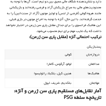
دارد و نشان‌دهنده شکاف مالی عمیق بین دو تیم است. آن‌ها با توجه به
محدودیت‌های مالی به سراغ بازیکنان آزاد و قرضی رفته‌اند و بازیکنانی
مانند هروه کوفی (قرضی از لنس) و لوئیز موتون (آزاد از سنت‌اتین) را به
خدمت گرفته‌اند. با این حال، آنژه با توجه به اخراج موتون در بازی قبلی،
این هافبک فرانسوی را برای جدال مقابل پاری سن ژرمن در اختیار نخواهد
داشت که یک غایب مهم برای تیم محسوب می‌شود.
ترکیب احتمالی آنژه (مقابل پاری سن ژرمن):
پستبازیکن
دروازه‌بان
کوفی
مدافعان
لوفو، آرکوس، کامارا
هافبک‌ها
هنین، کپل، بلکبلا، رائولیسوا
مهاجمان
بلکدیم، شریف، لپول
آمار تقابل‌های مستقیم پاری سن ژرمن و آنژه:
تاریخچه سلطه PSG