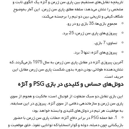
تاریخچه تقابل‌های مستقیم بین پاری سن ژرمن و آنژه یک الگوی ثابت و
مشخص را نشان می‌دهد: سلطه مطلق پاری سن ژرمن. این آمار به‌وضوح
شکاف کیفی و تاریخی بین دو تیم را برجسته می‌کند:
مجموع بازی‌ها: 35 بازی رو در رو.
پیروزی‌های پاری سن ژرمن: 25 برد.
تساوی: 7 بازی.
پیروزی‌های آنژه: تنها 3 برد.
آخرین پیروزی آنژه در مقابل پاری سن ژرمن به سال 1975 بازمی‌گردد، که
نشان‌دهنده طولانی بودن دوره بدون شکست پاری سن ژرمن مقابل این
حریف است.
دوئل‌های حساس و کلیدی در بازی PSG و آنژه
این بازی تقابل دو سبک متفاوت از فوتبال است: مالکیت و هجوم از سوی
پاری سن ژرمن و سازماندهی دفاعی از سوی آنژه. پیروزی در این مسابقه،
به موفقیت هر تیم در دوئل‌های کلیدی وابسته خواهد بود:
1. خط حمله PSG در برابر دفاع آنژه: حملات پاری سن ژرمن با حضور
بازیکنانی چون دمبله، دوئه و کواراتسخلیا که توانایی نفوذ، خلق موقعیت و