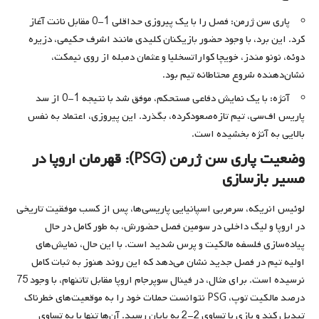
پاری سن ژرمن: فصل را با یک پیروزی حداقلی 1-0 مقابل نانت آغاز
کرد. این برد، با وجود حضور بازیکنان کلیدی مانند اشرف حکیمی، دزیره
دوئه، نونو مندز، خویچا کواراتسخلیا و عثمان دمبله از روی نیمکت،
نشان‌دهنده شروع محتاطانه تیم بود.
آنژه: با یک نمایش دفاعی مستحکم، موفق شد با نتیجه 1-0 از سد
پاریس اف‌سی، تیم تازه‌صعودکرده، بگذرد. این پیروزی، اعتماد به نفس
بالایی به آنژه بخشیده است.
وضعیت پاری سن ژرمن (PSG): قهرمان اروپا در
مسیر بازسازی
لوئیس انریکه، سرمربی اسپانیایی پاریسی‌ها، پس از کسب موفقیت تاریخی
در اروپا و لیگ داخلی در سومین فصل حضورش، به طور کامل در حال
پیاده‌سازی فلسفه مالکیت و پرس شدید است. با این حال، نمایش‌های
اولیه تیم در فصل جدید نشان می‌دهد که این روند هنوز به ثبات کامل
نرسیده است. برای مثال، در فینال سوپرجام اروپا مقابل تاتنهام، با وجود 75
درصد مالکیت توپ، PSG نتوانست حملات خود را به موقعیت‌های خطرناک
تبدیل کند و بازی با تساوی 2-2 به پایان رسید. آن‌ها تنها با به تساوی