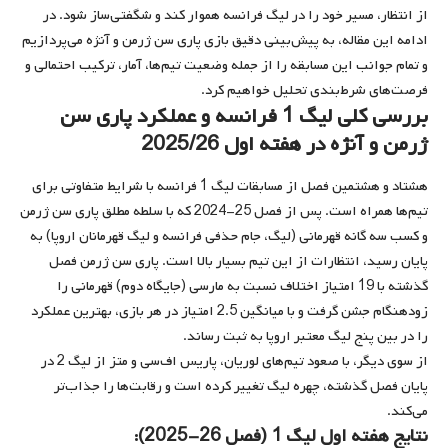
از انتظار، مسیر خود را در لیگ فرانسه هموار کند و شگفتی‌ساز شود. در
ادامه این مقاله، به پیش‌بینی دقیق بازی پاری سن ژرمن و آنژه می‌پردازیم
و تمام جوانب این مسابقه را از جمله وضعیت تیم‌ها، آمار، ترکیب احتمالی و
فرصت‌های شرط‌بندی تحلیل خواهیم کرد.
بررسی کلی لیگ 1 فرانسه و عملکرد پاری سن
ژرمن و آنژه در هفته اول 2025/26
هشتاد و هشتمین فصل از مسابقات لیگ 1 فرانسه با شرایط متفاوتی برای
تیم‌ها همراه است. پس از فصل 25-2024 که با سلطه مطلق پاری سن ژرمن
و کسب سه گانه قهرمانی (لیگ، جام حذفی فرانسه و لیگ قهرمانان اروپا) به
پایان رسید، انتظارات از این تیم بسیار بالا است. پاری سن ژرمن فصل
گذشته با 19 امتیاز اختلاف نسبت به مارسی (جایگاه دوم) قهرمانی را
زودهنگام جشن گرفت و با میانگین 2.5 امتیاز در هر بازی، بهترین عملکرد
را در بین پنج لیگ معتبر اروپا به ثبت رساند.
از سوی دیگر، با صعود تیم‌های لوریان، پاریس اف‌سی و متز از لیگ 2 در
پایان فصل گذشته، چهره لیگ تغییر کرده است و رقابت‌ها را جذاب‌تر
می‌کند.
نتایج هفته اول لیگ 1 (فصل 26-2025):