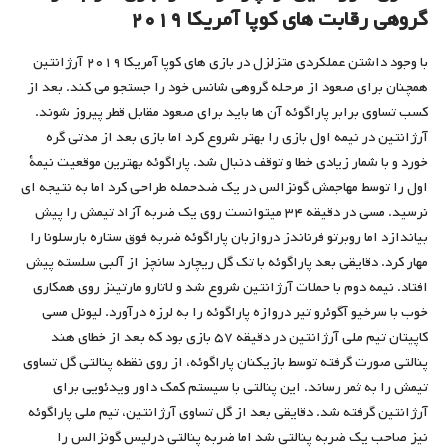
گروهی رقابت های کوپا آمریکا ۲۰۱۹
با وجود داشتن عملکردی متزلزل در بازی های کوپا آمریکا ۲۰۱۹ آرژانتین
همچنان برای صعود از مرحله گروهی شانس خود را جستجو می کند. بعد از
کسب تساوی برابر پاراگوئه آن ها باید برای صعود مقابل قطر پیروز شوند.
آرژانتین در نیمه اول بازی را بهتر شروع کرد اما بازی بعد از مدتی گره
خورد و با شمار زیادی خطا و توقف دنبال شد. پاراگوئه بهترین موقعیت نیمۀ
اول را توسط مهاجمش گونزالس در یک ضدحمله طراحی کرد اما به نتیجه ای
نرسید. مسی در دقیقه ۳۴ میتوانست روی یک ضربه آزاد تیمش را پیش
بیاندازد اما روبرتو فرناندز دروازبان پاراگوئه ضربه فوق ستاره بارسلونا را
مهار کرد. دقایقی بعد پاراگوئه با تک گل ریچارد سانچز از آلبی سلسته پیش
افتاد. نیمه دوم با حملات آرژانتین شروع شد و لاتارو مارتینز روی همکاری
خوب با سرخیو آگوئرو تیر دروازه پاراگوئه را به لرزه درآورد. لیونل مسی
کاپیتان تیم ملی آرژانتین در دقیقه ۵۷ بازی بود که بعد از خطای هند
پنالتی صورت گرفته توسط بازیکنان پاراگوئه، از روی نقطه پنالتی گل تساوی
تیمش را به ثمر رساند. این پنالتی با سیستم کمک داور ویدئویی برای
آرژانتین گرفته شد. دقایقی بعد از گل تساوی آرژانتین، تیم ملی پاراگوئه
نیز صاحب یک ضربه پنالتی شد اما ضربه پنالتی درلیس گونزالس را