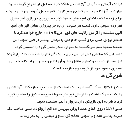
فرانکو آرمانی سنگربان آرژانتینی ها که در نیمه اول از اخراج گریخته بود
مهار کرد. آرژانتین با این تساوی همچنان در قعر جدول گروه دوم قرار دارد و
برای زنده نگه داشتن امیدهای صعود نیاز به پیروزی در بازی آخر مقابل
قطر رده سومی دارد. کسب هر نتیجه ای به جز پیروزی مقابل قهرمان آسیا،
آلبی سلسته را از دور رقابت های کوپا آمریکا ۲۰۱۹ خارج خواهد کرد تا
انتظار لیونل مسی برای کسب جام ملی با تیمش بیشتر از قبل شود. این
نتیجه صعود تیم ملی کلمبیا به عنوان صدرنشین گروه را تضمین کرد.
کلمبیایی که ساعاتی قبل از این بازی با یک گل قطر را شکست داد. پاراگوئه
نیز بعد از کسب دو تساوی مقابل قطر و آرژانتین، به برد برابر کلمبیا برای
تضمین صعود خود از گروه دوم نیازمند است.
شرح گل ها
سانچز (۳۷) : میگل آلمیران با یک استارت از سمت چپ بازیکنان آرژانتین
را پشت سر گذاشت و با ارسال توپ در محوطه جریمه سانچز را صاحب توپ
کرد تا ضربه این بازیکن وارد دروازه آلبی سلسته شود.
مسی (۵۷) : روی خطای هند ایوان پیریس مدافع اروگوئه، مسی صاحب یک
ضربه پنالتی شد و با شوتی محکم گل تساوی تیمش را به ثمر رساند.