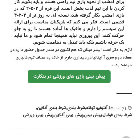
برای امشب از نحوه بازی تیم راضی هستم و باید بگویم کار
کردن با این تیم لذت بخش است. این فرم از ۳-۵-۲ که در
بازی امشب بکار گرفته شد،‌ نسخه ای به روز تر از ۴-۲-۴
قدیمی است. فکر می کنم که بازیکنان مناسب برای ارائه
این سیستم را دارم و هافبک ها آماده هستند تا رو به جلو
حرکت کنند. این پیروزی نباید همینجا تمام شود و ما نباید
یک جرقه باشیم بلکه باید تبدیل به دینامیت شویم.
لازم به ذکر است اینتر میلان که هم اکنون در صدر جدول حضور دارد در
هفته دوم سری آ ایتالیا در دیداری خارج از خانه به مصاف تیم کالیاری
خواهد رفت.
پیش بینی بازی های ورزشی در بتکارت
آنتونیو کونته
شرط بندي
شرط بندي آنلاين
برچسب‌‌ها:
شرط بندي فوتبال
پيش بيني
پيش بيني آنلاين
پيش بيني ورزشي