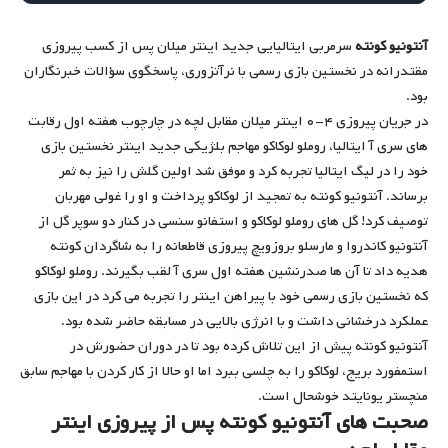
آنتونیو کونته
سرمربی ایتالیایی جدید اینتر میلان پس از کسب پیروزی
مقتدرانه در نخستین بازی رسمی با نرآتزوری، پاسخگوی سؤالات خبرنگاران
بود.
در جریان پیروزی ۴-۰ اینتر میلان مقابل لچه در چارچوب هفته اول رقابت
های سری آ ایتالیا،‌ روملو لوکاکو مهاجم بلژیکی جدید اینتر نخستین بازی
خود را در لیگ ایتالیا تجربه کرد و موفق شد اولین گلش را نیز به ثمر
برساند. آنتونیو کونته به تمجید از لوکاکو پرداخت و او را غولی مهربان
توصیف کرد! گل های روملو لوکاکو و استفانو سنسی در کنار دو سوپر گل از
آنتونیو کاندروا و مارسلو بروزویچ پیروزی قاطعانه را به شاگردان کونته
هدیه داد تا آن ها صدرنشین هفته اول سری آ لقب بگیرند. روملو لوکاکو
که نخستین بازی رسمی خود با پیراهن اینتر را تجربه می کرد در این بازی
عملکرد درخشانی داشت و با انرژی بالایی در مسابقه حاضر شده بود.
آنتونیو کونته پیش از این تلاش کرده بود تا در دوران حضورش در
استمفورد بریج، لوکاکو را به چلسی ببرد اما او حالا از کار کردن با مهاجم سابق
منچستر یونایتد خوشحال است.
صحبت های آنتونیو کونته پس از پیروزی اینتر