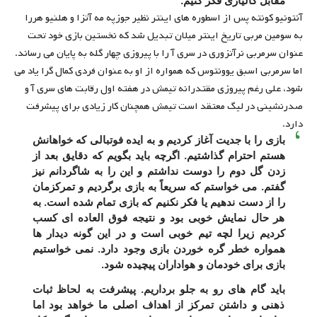
مقابل کالیاری فکر کنیم.
آنتونیو کونته پس از اسطوره های اینتر نظیر جوزپه مه آتزا و هلنیو هررا
به سومین مربی تاریخ اینتر میلان تبدیل شد که نخستین بازی خود تحت
عنوان سرمربی نرآتزوری در سری آ را با پیروزی چهار گله به پایان می رساند.
اما سرمربی اسبق یوونتوس که همواره از او به عنوان فردی کمال گرا یاد می
شود، علی رغم پیروزی مقتدرانه تیمش در هفته اول رقابت های سری آ و
صدرنشینی در لیگ معتقد است تیمش همچنان کار زیادی برای پیشرفت
دارد.
بازی را با جدیت آغاز کردیم و به ایده فوتبالی که خواهانش
هستم احترام گذاشتیم. اگرچه باید بگویم که دقایق بعد از
زدن گل دوم را دوست نداشتم و این را به شاگردانم نیز
گفتم. می خواستم که سریعاً به بازی برگردیم و تمرکزمان
را از دست ندهیم یا فکر نکنیم که بازی تمام شده است. به
هر حال نمایش خوبی بود و نتیجه فوق العاده ای کسب
کردیم زیرا لچه تیم خوبی است و در این گونه دیدار ها
همواره خطر گره خوردن بازی وجود دارد. نمی خواستیم
بازی برای خودمان و هواداران پیچیده شود.
باید گام های رو به جلو برداریم. پیشرفت به لحاظ ثبات
ذهنی و داشتن تمرکز از اهداف اصلی ما خواهد بود اما