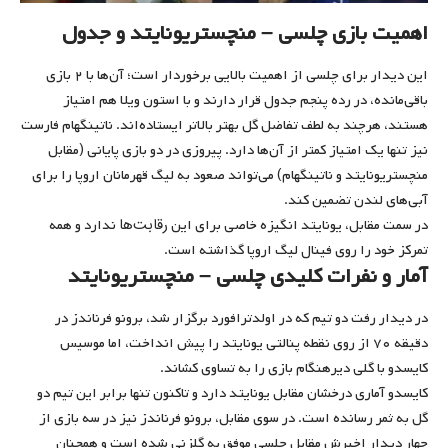
اهمیت بازی چلسی – منچستریونایتد و جدول
این دیدار برای چلسی از اهمیت بالایی برخوردار است؛ آن‌ها با ۲ بازی
باقی‌مانده، در رده پنجم جدول قرار دارند و با استون ویلا هم‌ امتیاز
هستند، هرچند به لطف تفاضل گل بهتر بالاتر ایستاده‌اند. ناتینگهام فارست
نیز تنها یک امتیاز کمتر از آن‌ها دارد. پیروزی در دو بازی پایانی (مقابل
منچستریونایتد و ناتینگهام) می‌تواند صعود به لیگ قهرمانان اروپا را برای
آبی‌های لندن تضمین کند.
رقابت‌ها
در سمت مقابل، یونایتد انگیزه‌ خاصی برای این
ندارد و همه
تمرکز خود را روی فینال لیگ اروپا گذاشته است.
آمار و نفرات کلیدی چلسی – منچستریونایتد
در دیدار رفت دو تیم که در اولدترافورد برگزار شد، برونو فرناندز در
دقیقه ۷۰ از روی نقطه پنالتی یونایتد را پیش انداخت، اما موسیس
کایسدو با گلی دیرهنگام بازی را به تساوی کشاند.
کایسدو آماری درخشان مقابل یونایتد دارد و تاکنون تنها برابر این تیم دو
گل به ثمر رسانده است. در سوی مقابل، برونو فرناندز نیز در سه بازی از
چهار دیدار اخیرش مقابل چلسی موفق به گلزنی شده است و همچنان