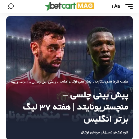
Aa
سایت شرط بندی بتکارت
پیش بینی فوتبال امشب
-
-
پیش بینی چلسی – منچستریونایتد | هفته ۳۷ لیگ برتر ان
پیش بینی چلسی –
منچستریونایتد | هفته ۳۷ لیگ
برتر انگلیس
کاوه نیک‌فر، تحلیل‌گر حرفه‌ای فوتبال