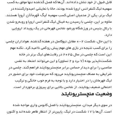
قابل قبول از خود نشان داده‌اند. آن‌ها که فصل گذشته تنها موفق به کسب
سهمیه لیگ کنفرانس اروپا شده بودند، حالا با نمایشی امیدوارکننده در
لیگ قهرمانان اروپا
لیگ برتر، یکی از مدعیان اصلی کسب سهمیه
هستند.
علاوه بر این، چلسی با رسیدن به فینال لیگ کنفرانس اروپا و روبه‌رو شدن
با رئال بتیس در ورزشگاه ورشو، شانس قهرمانی در یک رویداد اروپایی
دارد.
با این حال، شکست ۲-۰ مقابل نیوکاسل در هفته گذشته، هواداران چلسی
را برای کسب نتیجه در بازی های مهم پیش رو کمی ناامید کرد. نکته مهم
این است که چلسی در سال ۲۰۲۵ در رقابت‌های لیگ برتر در خانه
شکست‌ناپذیر بوده (۷ برد و ۲ تساوی) و این می‌تواند اعتماد به نفس
مناسبی را برای دیدار حساس برابر منچستریونایتد فراهم کند. چلسی در
شرایطی به مصاف منچستریونایتد می‌رود که سرنوشت خود برای حضور در
لیگ قهرمانان را در اختیار دارد و با توجه به فرم خوب خانگی و ترکیب
احتمالی ضعیف یونایتد، از شانس بالایی برای پیروزی برخوردار است.
وضعیت منچستریونایتد
در سوی دیگر میدان، منچستریونایتد با فصل کابوس‌ واری مواجه شده
است. آن‌ها با ۱۷ شکست در لیگ، پایین‌تر از انتظار ظاهر شده‌اند و اکنون