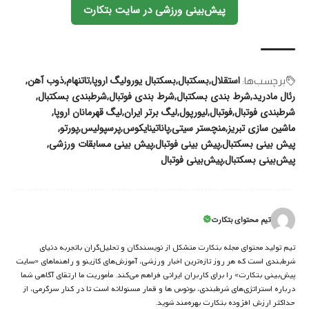
پیش‌بینی ورزشی در سایت بتکارت
استقلال
بسکتبال
بسکتبال یورولیگ اروپا
تاتنهام
ذوب آهن
برچسب‌‌ها:
رئال مادرید
شرط بندی بسکتبال
شرط بندی فوتبال
شرطبندی بسکتبال
شرطبندی فوتبال
فوتبال
لیورپول
لیگ برتر ایران
لیگ قهرمانان اروپا
ماشین‌ سازی تبریز
منچستر سیتی
پاناتینایکوس
پرسپولیس
پورتو
پیش بینی بسکتبال
پیش بینی فوتبال
پیش بینی مسابقات ورزشی
پیش‌بینی بسکتبال
پیش‌بینی فوتبال
تیم محتوای بتکارت
تیم تولید محتوای مجله بتکارت متشکل از نویسندگان و تحلیل‌گران باتجربه دنیای
شرط‌بندی است که هر روز تازه‌ترین اخبار ورزشی، آموزش‌های کازینو و راهنماهای «سایت
پیش‌بینی بتکارت» را برای کاربران ایرانی فراهم می‌کند. مأموریت ما ارتقای آگاهی شما
درباره استراتژی‌های شرطبندی، بونوس ها و قمار مسئولانه است تا در کنار سرگرمی، از
حداکثر ارزش افزوده بتکارت بهره‌مند شوید.