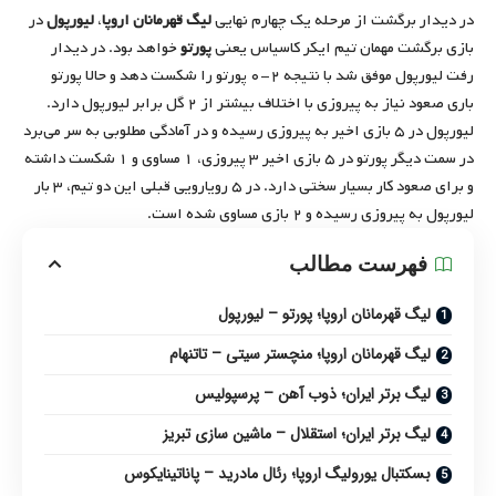
در دیدار برگشت از مرحله یک چهارم نهایی
لیگ قهرمانان اروپا
،
لیورپول
در
بازی برگشت مهمان تیم ایکر کاسیاس یعنی
پورتو
خواهد بود. در دیدار
رفت لیورپول موفق شد با نتیجه ۲-۰ پورتو را شکست دهد و حالا پورتو
باری صعود نیاز به پیروزی با اختلاف بیشتر از ۲ گل برابر لیورپول دارد.
لیورپول در ۵ بازی اخیر به پیروزی رسیده و در آمادگی مطلوبی به سر می‌برد
در سمت دیگر پورتو در ۵ بازی اخیر ۳ پیروزی، ۱ مساوی و ۱ شکست داشته
و برای صعود کار بسیار سختی دارد. در ۵ رویارویی قبلی این دو تیم، ۳ بار
لیورپول به پیروزی رسیده و ۲ بازی مساوی شده است.
فهرست مطالب
لیگ قهرمانان اروپا؛ پورتو – لیورپول
لیگ قهرمانان اروپا؛ منچستر سیتی – تاتنهام
لیگ برتر ایران؛ ذوب آهن – پرسپولیس
لیگ برتر ایران؛ استقلال – ماشین سازی تبریز
بسکتبال یورولیگ اروپا؛ رئال مادرید – پاناتینایکوس