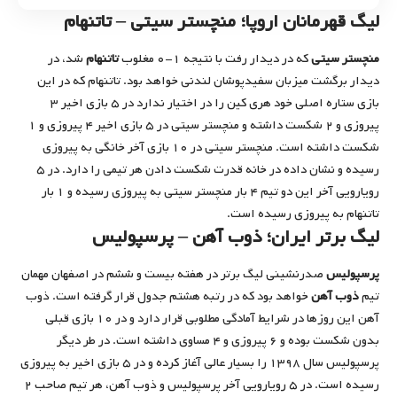
لیگ قهرمانان اروپا؛ منچستر سیتی – تاتنهام
منچستر سیتی
که در دیدار رفت با نتیجه ۱-۰ مغلوب
تاتنهام
شد، در
دیدار برگشت میزبان سفیدپوشان لندنی خواهد بود. تاتنهام که در این
بازی ستاره اصلی خود هری کین را در اختیار ندارد در ۵ بازی اخیر ۳
پیروزی و ۲ شکست داشته و منچستر سیتی در ۵ بازی اخیر ۴ پیروزی و ۱
شکست داشته است. منچستر سیتی در ۱۰ بازی آخر خانگی به پیروزی
رسیده و نشان داده در خانه قدرت شکست دادن هر تیمی را دارد. در ۵
رویارویی آخر این دو تیم ۴ بار منچستر سیتی به پیروزی رسیده و ۱ بار
تاتنهام به پیروزی رسیده است.
لیگ برتر ایران؛ ذوب آهن – پرسپولیس
پرسپولیس
صدرنشینی لیگ برتر در هفته بیست و ششم در اصفهان مهمان
تیم
ذوب آهن
خواهد بود که در رتبه هشتم جدول قرار گرفته است. ذوب
آهن این روزها در شرایط آمادگی مطلوبی قرار دارد و در ۱۰ بازی قبلی
بدون شکست بوده و ۶ پیروزی و ۴ مساوی داشته است. در طر دیگر
پرسپولیس سال ۱۳۹۸ را بسیار عالی آغاز کرده و در ۵ بازی اخیر به پیروزی
رسیده است. در ۵ رویارویی آخر پرسپولیس و ذوب آهن، هر تیم صاحب ۲