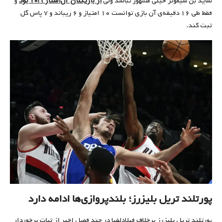
از بازیکنان آل‌استار ۲۰۱۹ بود
شاید بن سیمونز خیلی مشهور نباشد ولی
و
فقط طی ۱۶ دقیقه‌ی آن بازی توانست ۱۰ امتیاز و ۶ ریباند و ۷ پاس گل
ثبت کند.
پورتلند تریل بلیزرز؛ بلندپروازی‌ها ادامه دارد
پورتلند تریل بلیزرز برخلاف فیلادلفیا در چند فصل اخیر از ثبات برخوردار