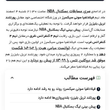
سری مسابقات بسکتبال NBA
در ادامه‌ی
، ساعت ۲۱:۳۰ شنبه ۴ اسفند
ماه، تیم
فیلادلفیا سونی سیکسرز
در ورزشگاه اختصاصی خود مقابل
پورتلند
تریل بلیزرز
قرار خواهد گرفت. با توجه به تعطیلی یک‌هفته‌ای و برگزاری
مسابقات آل‌استار،
پیش بینی لیگ بسکتبال
NBA
نیازمند توجه دقیق‌تر به
آمار و ارقام است. این بازی، رقابت
تیم ۴ کنفرانس شرق
درمقابل
تیم ۴
کنفرانس غرب
است. فیلادلفیا سونی سیکسرز در اولین بازی خود پس از
توانست میامی هیت را ۱۰۲-۱۰۶ شکست
تعطیلات یک هفته‌ای لیگ
دهد
و با عملکرد ۲ پیروزی پیاپی وارد میدان شود. پورتلند تریل بلیزرز هم
موفق شد بروکلین
نتس را
۹۹-۱۱۳ از پیش رو بردارد
و این تیم هم با ۲
برد پیاپی به فیلادلفیا سفر می‌کند.
فهرست مطالب
فیلادلفیا سونی سیکسرز؛ روند رو به رشد ادامه دارد
پورتلند تریل بلیزرز؛ بلندپروازی‌ها ادامه دارد
پیش بینی لیگ بسکتبال NBA