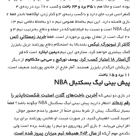
بوده است و حالا هم با
۳۵ برد و ۲۳ باخت
و کسب ۶۰٪ برد در رده‌ی ۴
کنفرانس غرب جای دارد و با کسب رتبه‌ی ۳ و کنار زدن اوکلاهما تاندر فقط ۲
بازی فاصله دارد. این تیم به‌لحاظ هجومی تیم ۱۰و به‌لحاظ دفاعی تیم ۱۳
لیگ NBA است و نسبت به فیلادلفیا که در حمله و دفاع به‌ترتیب تیم ۳ و
خرید زمستانیِ اِنس
۲۰ لیگ است از تعادل بهتری برخوردار است. قطعاْ
کانتر از نیویورک نیکس
بلندبالا به استحکام دفاع پورتلند تریل بلیزرز
در
کمک بیشتری خواهد کرد. ستاره‌ی این تیم
دیمین لیلارد
است که
آل‌استار ۱۸ امتیاز کسب کرد
.
یوسف نورکیچ
و
سی‌جی مک‌کالوم
از دیگر
بازیکنان اثرگذار بلیزرز هستند. آمار خارج از خانه‌ی پورتلند ضعیف است:
۱۱ برد و ۱۵ باخت
.
پیش بینی لیگ بسکتبال NBA
آخرین باخت‌های گلدن استیت شکست‌ناپذیر را
در بازی دو تیمی که
رقم زده‌اند
انتظار دارید پیش بینی لیگ بسکتبال NBA چگونه باشد؟ قطعاْ
بسیار تنگاتنگ. پیش از شرط بندی حتماْ از حضور یا عدم حضور جوئل
امبید کسب اطمینان کنید. در صورت غیبت او شانس پورتلند برای برد
افزایش می‌یابد. ۲ بازی آخر رودرروی دو تیم را پورتلند برده است ولی
از سال ۲۰۱۶ همیشه تیم‌ میزبان پیروز شده
است‌
نکته‌ی مهم آن‌که
.