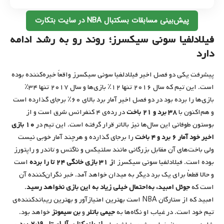
پیش‌بینی مسابقات بسکتبال NBA در سایت بتکارت
فیلادلفیا سونی سیکسرز؛ روند رو به رشد ادامه
دارد
پیشرفتِ یکی دو فصل اخیر فیلادلفیا سونی سیکسرز واقعاً خیره‌کننده بوده
است. این تیم که سال ۲۰۱۶ تنها ۱۲٪ بازی‌ها و سال ۲۰۱۷ تنها ۳۴٪
بازی‌ها را برده بود در دو فصل اخیر آمار برد بالای ۶۰٪ برجای گذارده است
و هم‌اکنون با
۳۸ برد و ۲۱ باخت
در رده‌ی ۴ کنفرانس شرق است و از
بوستون طوفانی این سال‌ها نیز بالاتر قرار گرفته است. این تیم در
۱۰ بازی
اخیر خود آمار ۶ برد و ۴ باخت
را برجای گذارده و هرچند آمار خوبی نیست
ولی باخت‌های آن مقابل بزرگانی مانند سلتیکس و ناگتس و تاندر و راپتورز
بوده است. فیلادلفیا سونی سیکسرز ا
ز ۳۱ بازی خانگی ۲۴ تا را برده
است
و حالا قطعاْ برای یک برد دیگر به میدان خواهد آمد. خبر نگران‌کننده آن
است که
جوئل امبید، به‌احتمال خیلی زیاد به این بازی نخواهد رسید
.
امبید که از ستارگان NBA است بهترین امتیازآور و بهترین ریباندکننده‌ی
تیم خود است. در غیاب او نگاه‌ها به
جیمی باتلر
و
بن سیمونز
خواهد بود.