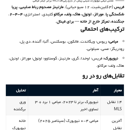
عکس تیمی نیویورک سیتی پیش از بازی پلی‌آف MLS برابر اینتر میامی
فریس
(۳ کلین‌شیت، ۱۲ سیو حیاتی).
مارتینز مصدوم رباط صلیبی
،
پریا
شکستگی پا
.
مورالز، اوتول، هاک، ولف، مرکائو
کلیدی. استراتژی:
۴-۴-۲
،
جنگنده، تمرکز خارج از خانه
—
برای فینال
.
ترکیب‌های احتمالی
میامی:
ریوس؛ ویگاندت، فالکون، بوسکتس، آلبا؛ آلنده، دی پل،
رودریگز؛ مسی، سیلوتی.
نیویورک:
فریس؛ اوخدا، گری، مارتینز، گوستاوو؛ اوتول؛ مورالز، اونیل،
هاک، ولف؛ مرکائو.
تقابل‌های رو در رو
معیار
آمار
تحلیل
۱۴ تقابل
نیویورک برتر تا ۲۰۲۳، میامی ۱ برد + ۳
ورق
MLS
تساوی اخیر
برگشته
آخرین
میامی ۴-۰ نیویورک (سپتامبر ۲۰۲۵)
خانه
تقابل
نیویورک