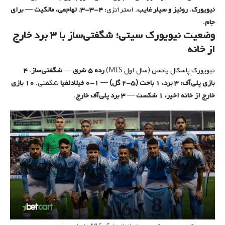
نیویورک
.
روئیز و سیلر غایب
. استراتژی:
۴-۳-۳
،
تهاجمی، مالکیت
—
برای
جام
.
وضعیت نیویورک سیتی؛ شگفتی‌ساز با ۳ برد خارج
از خانه
نیویورکِ پاسکال یانسن (سال اول MLS)
رده ۵ شرق
—
شگفتی‌ساز
.
۴
بازی پلی‌آف: ۳ برد، ۱ باخت (۵-۲ گل)
—
۱-۰ فیلادلفیا
شگفتی.
۱۰ بازی
خارج از خانه اخیر، ۱ شکست
—
۳ برد پلی‌آف خارج
.