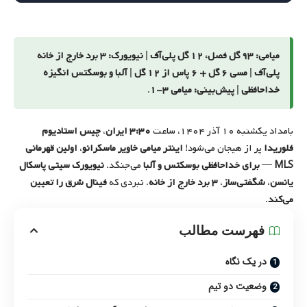
میامی: ۹۳ گل فصل، ۱۲ گل پلی‌آف
|
نیویورک: ۳ برد خارج از خانه
پلی‌آف
|
مسی ۶ گل + ۶ پاس از ۱۲ گل
|
آلبا و بوسکتس انگیزه
خداحافظی
|
پیش‌بینی: میامی ۳-۱
.
بامداد یکشنبه ۱۰ آذر ۱۴۰۴، ساعت
۳:۳۰ ایران
،
چیس استادیوم
فلوریدا
پر از هیجان می‌شود!
اینتر میامی خاویر ماسکرانو
،
اولین قهرمانی
MLS
—
برای خداحافظی بوسکتس و آلبا
می‌جنگد.
نیویورک سیتی پاسکال
یانسن
،
شگفتی‌ساز
،
۳ برد خارج از خانه
. نبردی که
فینال شرق را تعیین
می‌کند
.
فهرست مطالب
در یک نگاه
وضعیت دو تیم