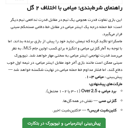
راهنمای شرط‌بندی؛ میامی با اختلاف ۲ گل
این بازی تفاوت‌ قدرت هجومی یک تیم در مقابل قدرت تدافعی تیم دیگر
است؛ خط حمله درجه یک اینتر میامی در مقابل خط دفاعی مستحکم سیتی
قرار می‌گیرد.
ماسکرانو تاکید کرده که تیمش نباید خود را پیش از بازی برنده بداند، اما
با توجه به آمار گلزنی میامی و انگیزه برای کسب اولین جام MLS، به نظر
می‌رسد قدرت تهاجمی اینتر میامی به سختی مهار خواهد شد. نیویورک
سیتی ممکن است مانند بازی آخر خود مقابل اینتر میامی، در نیمه اول خوب
دفاع کند، اما فشار مداوم خط حمله میامی در نهایت شکسته خواهد شد —
پیش‌بینی :
میامی ۳-۱
.
مارکت‌های پیشنهادی:
برد میامی + Over 2.5
(۳-۱ یا ۲-۱ محتمل).
گلزنی مسی
— نقش در همه گل‌ها.
کلین‌شیت فریس؟
— ۳ کلین‌شیت اخیر.
پیش‌بینی اینترمیامی و نیویورک در بتکارت