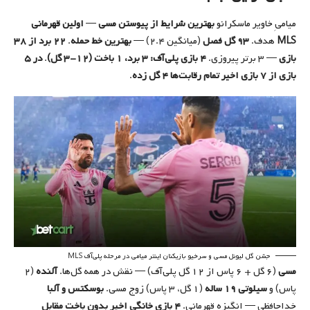
میامیِ خاویر ماسکرانو
بهترین شرایط از پیوستن مسی
—
اولین قهرمانی
MLS
هدف.
۹۳ گل فصل
(میانگین ۲.۴) —
بهترین خط حمله
.
۲۲ برد از ۳۸
بازی
— ۳ برتر پیروزی.
۴ بازی پلی‌آف: ۳ برد، ۱ باخت (۱۲-۳ گل)
.
در ۵
بازی از ۷ بازی اخیر تمام رقابت‌ها ۴ گل زده
.
جشن گل لیونل مسی و سرخیو بازیکنان اینتر میامی در مرحله پلی‌آف MLS
مسی
(۶ گل + ۶ پاس از ۱۲ گل پلی‌آف) — نقش در همه گل‌ها.
آلنده
(۲
پاس) و
سیلوتی ۱۹ ساله
(۱ گل، ۳ پاس) زوج مسی.
بوسکتس و آلبا
خداحافظی — انگیزه قهرمانی.
۴ بازی خانگی اخیر بدون باخت مقابل