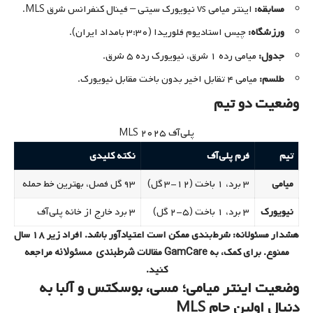
مسابقه:
اینتر میامی vs نیویورک سیتی – فینال کنفرانس شرق MLS.
ورزشگاه:
چیس استادیوم فلوریدا (۳:۳۰ بامداد ایران).
جدول:
میامی رده ۱ شرق، نیویورک رده ۵ شرق.
طلسم:
میامی ۴ تقابل اخیر بدون باخت مقابل نیویورک.
وضعیت دو تیم
پلی‌آف MLS ۲۰۲۵
تیم
فرم پلی‌آف
نکته کلیدی
میامی
۳ برد، ۱ باخت (۱۲-۳ گل)
۹۳ گل فصل، بهترین خط حمله
نیویورک
۳ برد، ۱ باخت (۵-۲ گل)
۳ برد خارج از خانه پلی‌آف
هشدار مسئولانه: شرط‌بندی ممکن است اعتیادآور باشد. افراد زیر ۱۸ سال
GamCare
شرطبندی مسئولانه
ممنوع. برای کمک، به
مقالات
مراجعه
کنید.
وضعیت اینتر میامی؛ مسی، بوسکتس و آلبا به
دنبال اولین جام MLS