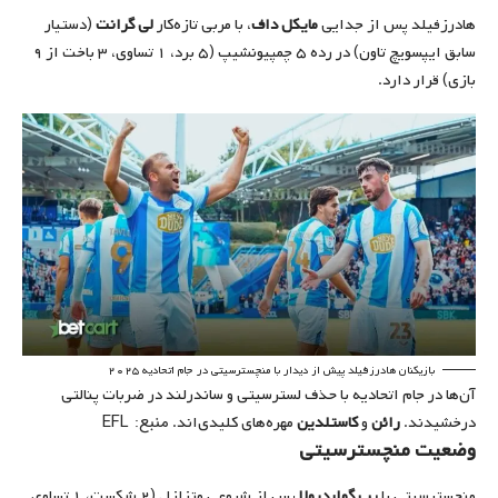
هادرزفیلد پس از جدایی
مایکل داف
، با مربی تازه‌کار
لی گرانت
(دستیار
سابق ایپسویچ تاون) در رده ۵ چمپیونشیپ (۵ برد، ۱ تساوی، ۳ باخت از ۹
بازی) قرار دارد.
بازیکنان هادرزفیلد پیش از دیدار با منچسترسیتی در جام اتحادیه ۲۰۲۵
آن‌ها در جام اتحادیه با حذف لسترسیتی و ساندرلند در ضربات پنالتی
منبع: EFL
درخشیدند.
رائن
و
کاستلدین
مهره‌های کلیدی‌اند.
وضعیت منچسترسیتی
منچسترسیتی با
پپ گواردیولا
پس از شروعی متزلزل (۲ شکست، ۱ تساوی