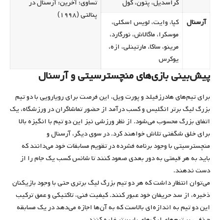
کراسدیل، پتون، کول
تساوی؛ آخرین: آرسنال در
پنالتی (۱۹۹۸)
آرسنال
کپا، وایت، لویس اسکلی،
موسکرا، ماگالاش، نورگارد،
مرینو، ساکا، مارتینلی، ازه،
یوکرس
پیش‌بینی بازی‌های منچسترسیتی و آرسنال
برای تیم‌های هادرزفیلد و پورت ویل، این فرصت برای رویارویی با دو تیم
بزرگ لیگ برتر انگلیس و کسب درآمد از حضور تماشاگران در ورزشگاه، یک
اتفاق بزرگ محسوب می‌شود. از نظر ورزشی نیز این دو تیم با انگیزه بالا
برای خلق شگفتی تلاش خواهند کرد. در سوی دیگر، آرسنال و
منچسترسیتی با وجود برنامه فشرده در تقویم مسابقات خود می‌دانند که
باید به هر قیمتی به دور بعدی صعود کنند تا شانس کسب یک جام را از
دست ندهند.
می‌توان انتظار داشت که هر دو تیم بزرگ لیگ برتری حتی با وجود بازیکنان
ذخیره، از سد حریفان خود عبور کنند. کیفیت فنی، تاکتیکی و عمق ترکیب
این دو تیم به اندازه‌ای بالاست که به آن‌ها اجازه می‌دهد در یک مسابقه
حذفی، بر تیم‌های لیگ‌های پایین‌تر غلبه کنند.