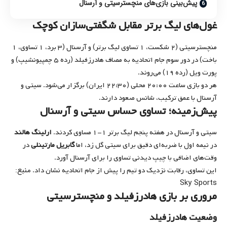
پیش‌بینی بازی‌های منچسترسیتی و آرسنال
غول‌های لیگ برتر مقابل شگفتی‌سازان کوچک
منچسترسیتی (۲ شکست، ۱ تساوی لیگ برتر) و آرسنال (۳ برد، ۱ تساوی، ۱
باخت) در دور سوم جام اتحادیه به مصاف هادرزفیلد (رده ۵ چمپیونشیپ) و
پورت ویل (رده ۱۹) می‌روند.
هر دو بازی ساعت ۲۰:۰۰ محلی (۲۲:۳۰ ایران) برگزار می‌شود. سیتی و
آرسنال با عمق ترکیب، شانس صعود دارند.
پیش‌زمینه؛ تساوی حساس سیتی و آرسنال
سیتی و آرسنال در هفته پنجم لیگ برتر ۱-۱ مساوی کردند.
ارلینگ هالند
در نیمه اول با ضربه‌ای دقیق برای سیتی گل زد، اما
گابریل مارتینلی
در
وقت‌های اضافی با چیپ دیدنی تساوی را برای آرسنال آورد.
منبع:
این تساوی، رقابت نزدیک دو تیم را پیش از جام اتحادیه نشان داد.
Sky Sports
مروری بر بازی هادرزفیلد و منچسترسیتی
وضعیت هادرزفیلد