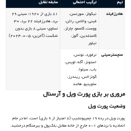
تیم
ترکیب احتمالی
سابقه تقابل
هادرزفیلد
نیکولز، سورنسن،
۸۱ بازی از ۱۹۲۰: سیتی ۲۹
فینی، والاس، رائن،
برد، هادرزفیلد ۲۲ برد، ۳۰
ووست، کاسمو، چارلز،
تساوی؛ سیتی ۸ بازی بدون
کاستلدین، آلوز،
شکست (آخرین: ۵-۰، ۲۰۲۴)
تیلور
منچسترسیتی
ترفورد، نونس،
استونز، آکه، لویس،
باب، سیلوا،
گونزالس، ریندرز،
ساوینیو، هالند
مروری بر بازی پورت ویل و آرسنال
وضعیت پورت ویل
پورت ویل در رده ۱۹ چمپیونشیپ (۸ امتیاز از ۹ بازی) است، اما در جام
اتحادیه با بردهای ۱-۰ خارج از خانه مقابل بلک‌پول و بیرمنگام درخشید.