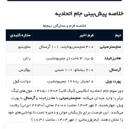
خلاصه پیش‌بینی جام اتحادیه
خلاصه فرم و ستارگان تیم‌ها
تیم
فرم اخیر
ستاره کلیدی
منچسترسیتی
۳-۰ منچستریونایتد، ۱-۱ آرسنال
ساوینیو
هادرزفیلد
۵ برد، ۳ باخت در چمپیونشیپ
رائن
آرسنال
۲-۰ بیلبائو، ۱-۱ سیتی
یوکرس
پورت ویل
۸ امتیاز، رده ۱۹ چمپیونشیپ
دوانت کول
لیگ
دور سوم جام اتحادیه انگلیس (لیگ کاپ) ۱۴۰۴-۱۴۰۵، غول‌های
برتر
را وارد میدان می‌کند.
منچسترسیتی
با هادرزفیلد و
آرسنال
با پورت
ویل، چهارشنبه،
۲ مهر ۱۴۰۴
ساعت ۲۰:۰۰ محلی (۲۲:۳۰ ایران) رقابت
می‌کنند. این فرصت برای بازیکنان جوان و ذخیره است تا توانایی‌های خود
را نشان دهند. (
به‌روزرسانی: ۱ مهر ۱۴۰۴، ساعت ۱۸:۳۱
)