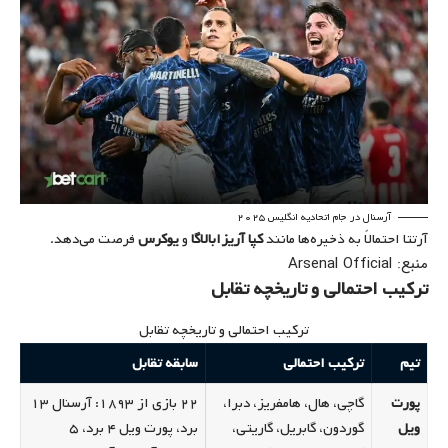
آرسنال در جام اتحادیه انگلیس ۲۰۲۵
آرتتا احتمالاً به ذخیره‌ها مانند
کپا آریزابالاگا
و
یوکرس
فرصت می‌دهد.
منبع: Arsenal Official
ترکیب احتمالی و تاریخچه تقابل
ترکیب احتمالی و تاریخچه تقابل
تیم
ترکیب احتمالی
سابقه تقابل
پورت
گاچی، هال، هامفریز، دبرا،
۲۲ بازی از ۱۸۹۳: آرسنال ۱۳
ویل
گوردون، گابریل، گاریتی،
برد، پورت ویل ۴ برد، ۵