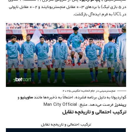
در ۵ بازی لیگ) با بردهای ۳-۰ مقابل منچستریونایتد و ۲-۰ مقابل ناپولی
در UCL به فرم ایده‌آل بازگشت.
منچسترسیتی در جام اتحادیه انگلیس ۲۰۲۵
گواردیولا به دلیل برنامه فشرده، احتمالاً به ذخیره‌ها مانند
ساوینیو
و
منبع: Man City Official
ریندرز
فرصت می‌دهد.
ترکیب احتمالی و تاریخچه تقابل
ترکیب احتمالی و تاریخچه تقابل