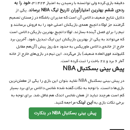
خود را به
دقیقه بازی کرده ولی توانسته با رسیدن به امتیاز ۳۱۴۲۴،
رده‌ی ششم بهترین امتیازآوران تاریخ لیگ NBA برساند
. یکی از
دلایل نتایج ضعیف دالاس آن است که مدیران باشگاه در زمستان تصمیم
گرفتند جز لوکا دانچیچ همه‌ی بازیکنان اصلی خود را به فروش برسانند و
تیم را برای فصل آینده بسازند. لوکا دانچیچ بهترین بازیکن دالاس است
که می‌تواند به یکی از بهترین بازیکنان این لیگ تبدیل شود. آخرین برد
خارج از خانه‌ی دالاس ماوریکس به حدود ۵۰ روز پیش (آن‌هم مقابل
کلیولند فوق‌العاده ضعیف) باز می‌گردد. این تیم در بازی‌های خارج از خانه
آمار ۶ برد و ۲۸ باخت را ثبت کرده است.
پیش بینی بسکتبال NBA
در پیش بینی بسکتبال NBA شاید بتوان این بازی را یکی از مطمئن‌ترین
بازی‌ها دانست. با توجه به نکات گفته شده شانس دالاس برای برد بسیار
کم است هرچند نباید از همان شانس اندک هم غافل شد. برای توجه به
این لینک
برخی نکات بازی به
مراجعه کنید.
پیش بینی بسکتبال NBA در بتکارت