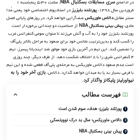
سری مسابقات بسکتبال NBA
در ادامه‌ی
، ساعت ۵:۳۰ پنجشنبه ۱
فروردین سال ۱۳۹۸،
پورتلند بلیزرز
در استادیوم اختصاصی خود یعنی مُدا
سنتر مقابل
دالاس ماوریکس
صف‌آرایی خواهد کرد. در روزهای پایانی فصل
عادی،
پیش بینی بسکتبال NBA
از حساسیت دو چندانی برخوردار است.
پورتلند بلیزرز خود را به آب و آتش می‌زند تا عنوان سومی کنفرانس غرب
را کسب کند و بدین‌ترتیب شانس خود برای صعود به مراحل بالاتر پلی‌آف
را تضمین کند. این تیم در آخرین بازی خود موفق شد ایندیانا پیسرز، تیم
۴ کنفرانس شرق را با ۸ اختلاف شکست دهد. از طرف دیگر، چند روزی
است عدم صعود دالاس ماوریکس به مرحله‌ی پلی‌آف قطعی شده و این تیم
بازی آخر خود را به
با فرمی بسیار بد پا به میدان خواهد گذارد. دالاس،
نیواورلینز پلیکانز واگذار کرد
.
فهرست مطالب
پورتلند بلیزرز؛ هدف، سوم شدن است
دالاس ماوریکس؛ سال بد درک نوویتسکی
پیش بینی بسکتبال NBA