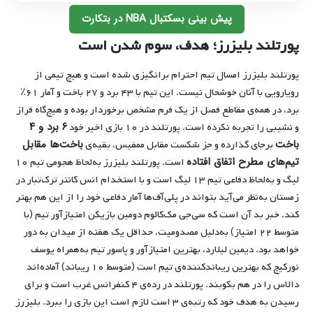
پیش بینی بسکتبال NBA در بتکارت
پورتلند بلیزرز؛ هدف، سوم شدن است
پورتلند بلیزرز امسال تیم احترام برانگیزی شده است و هیچ تیمی از
رویارویی با آنان خوشحال نیست. این تیم با ۴۳ برد و ۲۷ باخت و آمار ۶۱٪
برد، در همه‌ی مقاطع فصل از یک فرم مشخص برخوردار بوده و هیچ‌گاه فراز
۶ برد و ۴
و نشیبی را تجربه نکرده است. پورتلند در ۱۰ بازی اخیر خود
باخت
باخت‌ها مقابل
برجای گذارده و جز شکست مقابل ممفیس، بقیه‌ی
تیم‌های مطرح اتفاق افتاده
است. پورتلند بلیزرز به‌لحاظ هجومی تیم ۱۰
لیگ و به‌لحاظ دفاعی تیم ۱۳ لیگ است و با استخدام انس کانتر ترک‌تبار در
زمستان به‌نظر می‌آید بتواند در پلی‌آف‌ها آمار دفاعی خود را از این هم بهتر
کند. خبر بد آن است که سی‌جی مک‌کالوم دومین بازیکن امتیازآور تیم (با
متوسط ۲۲ امتیاز) به‌دلیل مصدومیت، حداقل یک هفته از میدان به دور
خواهد بود. دیمین لیلارد، بهترین امتیازآور و پاسور تیم به‌همراه یوسف
نورکیچ که بهترین ریباندکننده‌ی تیم است (متوسط ۱۰ ریباند) آماده‌اند
دالاس را در هم بکوبند. پورتلند در رده‌ی ۴ کنفرانس غرب است و برای
رسیدن به هدف خود که رتبه‌ی ۳ است لازم است این بازی را ببرد. بلیزرز