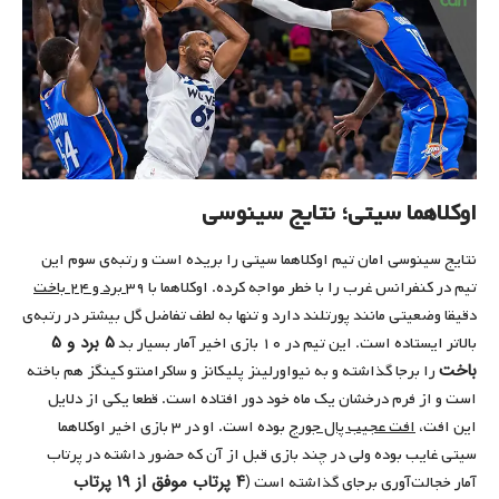
اوکلاهما سیتی؛ نتایج سینوسی
نتایج سینوسی امان تیم اوکلاهما سیتی را بریده است و رتبه‌ی سوم این
تیم در کنفرانس غرب را با خطر مواجه کرده. اوکلاهما با ۳۹
برد و ۲۴ باخت
دقیقا وضعیتی مانند پورتلند دارد و تنها به لطف تفاضل گل بیشتر در رتبه‌ی
۵ برد و ۵
بالاتر ایستاده است. این تیم در ۱۰ بازی اخیر آمار بسیار بد
باخت
را برجا گذاشته و به نیواورلینز پلیکانز و ساکرامنتو کینگز هم باخته
است و از فرم درخشان یک ماه خود دور افتاده است. قطعا یکی از دلایل
این افت،
افت عجیب پال جورج
بوده است. او در ۳ بازی اخیر اوکلاهما
سیتی غایب بوده ولی در چند بازی قبل از آن که حضور داشته در پرتاب
۴ پرتاب موفق از ۱۹ پرتاب
آمار خجالت‌آوری برجای گذاشته است (