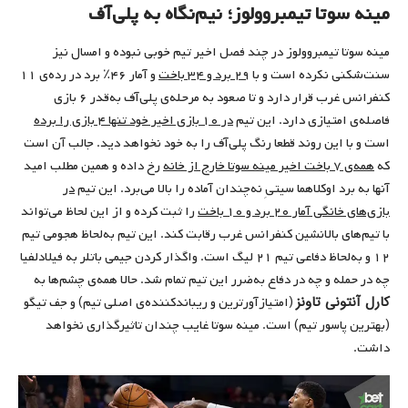
مینه سوتا تیمبروولوز؛ نیم‌نگاه به پلی‌آف
مینه سوتا تیمبروولوز در چند فصل اخیر تیم خوبی نبوده و امسال نیز
سنت‌شکنی نکرده است و با
۲۹ برد و ۳۴ باخت
و آمار ۴۶٪ برد در رده‌ی ۱۱
کنفرانس غرب قرار دارد و تا صعود به مرحله‌ی پلی‌آف به‌قدر ۶ بازی
فاصله‌ی امتیازی دارد. این تیم
در ۱۰ بازی اخیر خود تنها ۴ بازی را برده
است و با این روند قطعا رنگ پلی‌آف را به خود نخواهد دید. جالب آن است
که
همه‌ی ۷ باخت اخیر مینه سوتا خارج از خانه
رخ داده و همین مطلب امید
آنها به برد اوکلاهما سیتیِ نه‌چندان آماده را بالا می‌برد. این تیم
در
بازی‌های خانگی آمار ۲۰ برد و ۱۰ باخت
را ثبت کرده و از این لحاظ می‌تواند
با تیم‌های بالانشین کنفرانس غرب رقابت کند. این تیم به‌لحاظ هجومی تیم
۱۲ و به‌لحاظ دفاعی تیم ۲۱ لیگ است. واگذار کردن جیمی باتلر به فیلادلفیا
چه در حمله و چه در دفاع به‌ضرر این تیم تمام شد. حالا همه‌ی چشم‌ها به
کارل آنتونی تاونز
(امتیازآورترین و ریباندکننده‌ی اصلی تیم) و جف تیگو
(بهترین پاسور تیم) است. مینه سوتا غایب چندان تاثیرگذاری نخواهد
داشت.