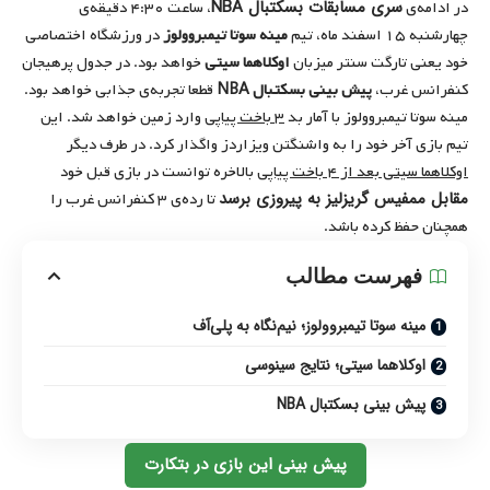
سری مسابقات بسکتبال NBA
در ادامه‌ی
، ساعت ۴:۳۰ دقیقه‌ی
چهارشنبه ۱۵ اسفند ماه، تیم
مینه سوتا تیمبروولوز
در ورزشگاه اختصاصی
خود یعنی تارگت سنتر میزبان
اوکلاهما سیتی
خواهد بود. در جدول پرهیجان
کنفرانس غرب،
پیش بینی بسکتبال
NBA
قطعا تجربه‌ی جذابی خواهد بود.
مینه سوتا تیمبروولوز با آمار بد
۳ باخت پیاپی
وارد زمین خواهد شد. این
تیم بازی آخر خود را به واشنگتن ویزاردز واگذار کرد. در طرف دیگر
اوکلاهما سیتی بعد از ۴ باخت پیاپی
بالاخره توانست در بازی قبل خود
مقابل ممفیس گریزلیز به پیروزی برسد
تا رده‌ی ۳ کنفرانس غرب را
همچنان حفظ کرده باشد.
فهرست مطالب
مینه سوتا تیمبروولوز؛ نیم‌نگاه به پلی‌آف
اوکلاهما سیتی؛ نتایج سینوسی
پیش بینی بسکتبال NBA
پیش بینی این بازی در بتکارت