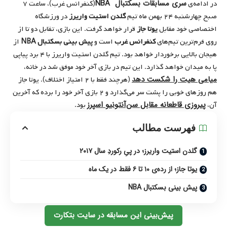
سری مسابقات بسکتبال NBA
در ادامه‌ی
(کنفرانس غرب)، ساعت ۷
صبح چهارشنبه ۲۴ بهمن ماه تیم
گلدن استیت واریرز
در ورزشگاه
اختصاصی خود مقابل
یوتا جاز
قرار خواهد گرفت. این بازی، تقابل دو تا از
روی فرم‌ترین تیم‌های
کنفرانس غرب
است و
پیش بینی بسکتبال NBA
از
هیجان بالایی برخوردار خواهد بود. تیم گلدن استیت واریرز با ۴ برد پیاپی
پا به میدان خواهد گذارد. این تیم در بازی آخر خود موفق شد در خانه،
میامی هیت را شکست دهد
(هرچند فقط با ۲ امتیاز اختلاف). یوتا جاز
هم روزهای خوبی را پشت سر می‌گذارد و ۲ بازی آخر خود را برده که آخرین
پیروزی قاطعانه مقابل سن‌آنتونیو اسپرز
آن،
بود.
فهرست مطالب
گلدن استیت واریرز؛ در پیِ رکوردِ سال ۲۰۱۷
یوتا جاز؛ از رده‌ی ۱۰ تا ۶ فقط در یک ماه
پیش بینی بسکتبال NBA
پیش‌بینی این مسابقه در سایت بتکارت