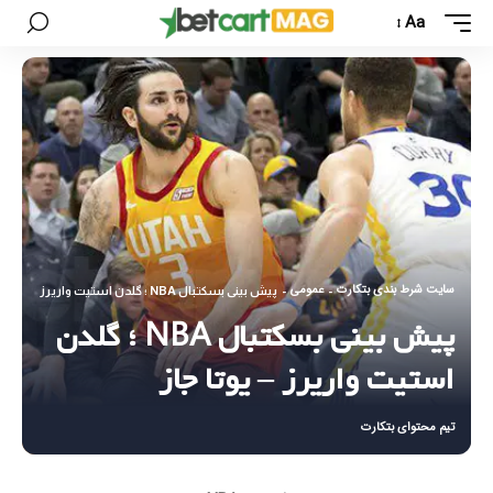
Aa
سایت شرط بندی بتکارت
عمومی
-
-
پیش بینی بسکتبال NBA ؛ گلدن استیت واریرز – یوتا جاز
پیش بینی بسکتبال NBA ؛ گلدن
استیت واریرز – یوتا جاز
تیم محتوای بتکارت