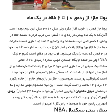
یوتا جاز؛ از رده‌ی ۱۰ تا ۶ فقط در یک ماه
یوتا جاز فصل را خوب آغاز نکرد ولی سال ۲۰۱۹ سال این تیم بوده است.
آنان که تا یک ماه پیش در رده‌ی ۱۰ کنفرانس غرب قرار داشتند حالا در
رده‌ی ۶ کنفرانس غرب هستند و تا رتبه‌ی ۴ فقط ۱.۵ بازی فاصله دارند.
یوتا جاز با
۳۲ برد و ۲۴ باخت
و آمار ۵۷% برد دارد به آمار نسبتاً خوب خود
در ۲ فصل گذشته نزدیک می‌شود. قوت یوتا در دفاع است (تیم ۳ لیگ
NBA) ولی در حمله جایگاه چندان خوبی ندارد (رتبه‌ی ۲۰). اهالی
سالت‌لیک سیتی در ۱۰ بازی اخیر خود ۷ برد و ۳ باخت ثبت کرده‌اند و از
آغاز سال تنها ۴ بار باخته‌اند که همگی مقابل تیم‌های بالاتر از خود بوده
است (میلواکی، پورتلند، هیوستون). جاز در بازی‌های خارج از خانه رکورد
۱۴ برد و ۱۴ باخت را ثبت کرده است. این تیم مصدوم مهمی ندارد و به
درخشش
میچل داناوان
(بهترین امتیازآور خود با متوسط ۲۲ امتیاز)،
رودی
گوبرت
(بهترین ریباندکننده‌ی خود با متوسط ۱۳ ریباند) و ریکی روبیو
(بهترین پاسور خود با متوسط ۶ پاس گل) امیدوار است.
پیش بینی بسکتبال NBA