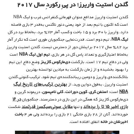
گلدن استیت واریرز؛ در پیِ رکوردِ سال ۲۰۱۷
گلدن استیت واریرز مدافع عنوان قهرمانی کنفرانس غرب و لیگ NBA
است که اکنون با تیمِ بعد از خود یعنی دنور ناگتس به‌قدر ۳ بازی فاصله‌
دارد. واریرز با ۴۰ برد و ۱۵ باخت و کسب آمار ۷۳% برد، به‌لحاظ برد در کل
لیگ NBA
، تیم دوم است. قدرت‌نمایی جنگجویان طوری است که تکرار آمار
برد ۸۲% سال ۲۰۱۷ برایشان دور از دسترس نیست. گلدن استیت واریرز
به‌لحاظ امتیازگیری و تعداد پاس گل در هر بازی،
تیم اول لیگ NBA
است
ولی در دفاع تیم ۱۷ است. بازگشت
دی‌مارکوس کازینز
وضع دفاع این تیم
را بهبود بخشیده و از زمان بازگشت به میادین توانسته بهترین
بلاک‌کننده‌ی واریرز و دومین ریباندکننده‌ی تیم شود. ترکیب کنونی گلدن
بهترین ترکیب‌های تاریخ لیگ
استیت واریرز، به‌قول دواین وید، از
NBA
است:
استفن کری
،
کوین دورانت
،
کلی تامپسون
، دریموند گرین و
در ۱۶
دی‌مارکوس کازینز که همگی در این بازی در دسترسند. جنگجویان
بازی اخیر ۱۵ تا را برده‌اند
مقابل سونی‌سیکسرز قدرتمند
و تنها
شکست
خورده‌اند. آنان از ۲۸ بازی خانگی ۲۱ بازی را برده‌اند ولی هر ۴
باخت
اخیرشان در خانه
اتفاق افتاده است.