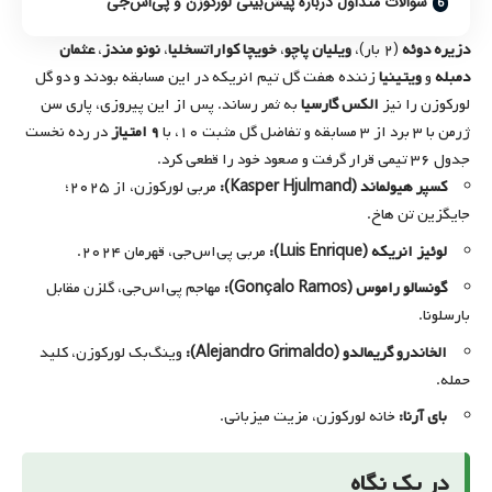
سوالات متداول درباره پیش‌بینی لورکوزن و پی‌اس‌جی
دزیره دوئه
(۲ بار)،
ویلیان پاچو
،
خویچا کواراتسخلیا
،
نونو مندز
،
عثمان
دمبله
و
ویتینیا
زننده هفت گل تیم انریکه در این مسابقه بودند و دو گل
لورکوزن را نیز
الکس گارسیا
به ثمر رساند. پس از این پیروزی، پاری سن
ژرمن با ۳ برد از ۳ مسابقه و تفاضل گل مثبت ۱۰، با
۹ امتیاز
در رده نخست
جدول ۳۶ تیمی قرار گرفت و صعود خود را قطعی کرد.
کسپر هیولماند (Kasper Hjulmand):
مربی لورکوزن، از ۲۰۲۵؛
جایگزین تن هاخ.
لوئیز انریکه (Luis Enrique):
مربی پی‌اس‌جی، قهرمان ۲۰۲۴.
گونسالو راموس (Gonçalo Ramos):
مهاجم پی‌اس‌جی، گلزن مقابل
بارسلونا.
الخاندرو گریمالدو (Alejandro Grimaldo):
وینگ‌بک لورکوزن، کلید
حمله.
بای آرنا:
خانه لورکوزن، مزیت میزبانی.
در یک نگاه