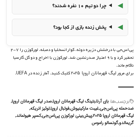
چرا دو تیم ۱۰ نفره شدند؟
پخش زنده بازی از کجا بود؟
پی‌اس‌جی با درخشش دزیره دوئه، کواراتسخلیا و دمبله، لورکوزن را ۷-۲
تحقیر کرد و با ۹ امتیاز صدرنشین شد. لورکوزن با اخراج و دو گل گارسیا
ناکام ماند.
لیگ قهرمانان اروپا ۲۰۲۵
UEFA
برای مرور
کلیک کنید. آمار زنده در
.
بای آرنا
بتینگ لیگ قهرمانان اروپا
صدر لیگ قهرمانان اروپا
برچسب‌‌ها:
ضدحمله پی‌اس‌جی
غیبت مارکینیوش
فوتبال اروپا
لوئیز انریکه
لیگ قهرمانان اروپا ۲۰۲۵
پیش‌بینی لورکوزن پی‌اس‌جی
کسپر هیولماند
گریمالدو
گونسالو راموس