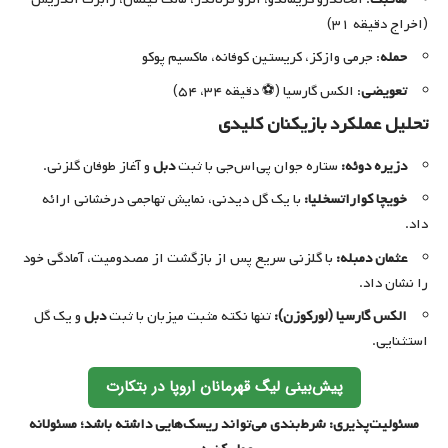
(اخراج دقیقه ۳۱)
حمله
: جرمی وازکز، کریستین کوفانه، ماکسیم پوکو
تعویضی
: الکس گارسیا (⚽ دقیقه ۳۴، ۵۴)
تحلیل عملکرد بازیکنان کلیدی
دزیره دوئه:
ستاره جوان پی‌اس‌جی با ثبت
دبل
و آغاز طوفان گلزنی.
خویچا کواراتسخلیا:
با یک گل دیدنی، نمایش تهاجمی درخشانی ارائه
داد.
عثمان دمبله:
با گلزنی سریع پس از بازگشت از مصدومیت، آمادگی خود
را نشان داد.
الکس گارسیا (لورکوزن):
تنها نکته مثبت میزبان با ثبت
دبل
و یک گل
استثنایی.
پیش‌بینی لیگ قهرمانان اروپا در بتکارت
مسئولیت‌پذیری: شرط‌بندی می‌تواند ریسک‌هایی داشته باشد؛ مسئولانه