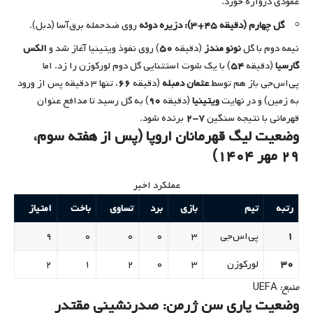
عمودی دروازه خورد.
گل چهارم (دقیقه ۴۵+۳):
دزیره دوئه
روی ضدحمله برق‌آسا (دبل).
نیمه دوم با گل
نونو مندز
(دقیقه
۵۰
) روی نفوذ ویتینیا آغاز شد و
الکس
گارسیا
(دقیقه
۵۴
) با یک شوت استثنایی گل دوم لورکوزن را زد. اما
پی‌اس‌جی باز هم توسط
عثمان دمبله
(دقیقه
۶۶
، تنها ۳ دقیقه پس از ورود
به زمین) و در نهایت
ویتینیا
(دقیقه
۹۰
) به گل رسید تا مدافع عنوان
قهرمانی با نتیجه سنگین
۷-۲
برنده شود.
وضعیت لیگ قهرمانان اروپا (پس از هفته سوم،
۲۹ مهر ۱۴۰۴)
عملکرد اخیر
رتبه
تیم
بازی
برد
تساوی
باخت
امتیاز
۱
پی‌اس‌جی
۳
۰
۰
۰
۹
۳۰
لورکوزن
۳
۰
۲
۱
۲
UEFA
منبع:
وضعیت پاری سن ژرمن: صدرنشینی مقتدر