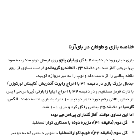
خلاصه بازی و طوفان در بای‌آرنا
بازی خیلی زود در دقیقه
۷
با گل
ویلیان پاچو
روی ارسال نونو مندز، به سود
پی‌اس‌جی آغاز شد. در دقیقه
۲۳
،
الخاندرو گریمالدو
فرصت تساوی از روی
نقطه پنالتی را از دست داد و توپ را به تیر دروازه کوبید.
جنجال بزرگ بازی در دقیقه
۳۱
با اخراج
رابرت آندریش
(کاپیتان لورکوزن)
با کارت قرمز مستقیم و در دقیقه
۳۴
با اخراج
ایلیا زابارنی
(پی‌اس‌جی) پس
از خطای پنالتی رقم خورد تا هر دو تیم ۱۰ نفره به بازی ادامه دهند.
الکس
گارسیا
در دقیقه
۳۵
پنالتی را گل کرد و بازی ۱-۱ شد.
اما این تساوی موقت، آغاز گلباران پی‌اس‌جی بود:
گل دوم (دقیقه ۴۱):
دزیره دوئه
با همکاری کواراتسخلیا.
گل سوم (دقیقه ۴۴):
خویچا کواراتسخلیا
با شوتی دیدنی که به دو تیر