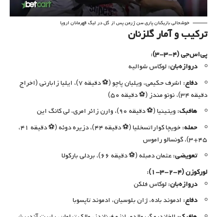
خوشحالی بازیکنان پاری سن ژرمن پس از گل در لیگ قهرمانان اروپا
ترکیب و آمار گلزنان
پی‌اس‌جی (۴-۳-۳)
:
دروازه‌بان
: لوکاس شوالیه
دفاع
: اشرف حکیمی، ویلیان پاچو (⚽ دقیقه ۷)، ایلیا زابارنی (اخراج
دقیقه ۳۴)، نونو مندز (⚽ دقیقه ۵۰)
هافبک
: ویتینیا (⚽ دقیقه ۹۰)، وارن زائر امری، لی کانگ این
حمله
: خویچا کواراتسخلیا (⚽ دقیقه ۴۴)، دزیره دوئه (⚽ دقیقه ۴۱،
۴۵+۳)، گونسالو راموس
تعویضی
: عثمان دمبله (⚽ دقیقه ۶۶)، بردلی بارکولا
لورکوزن (۴-۲-۳-۱)
:
دروازه‌بان
: لوکاس فلکن
دفاع
: ادموند باده، ژان بلوسیان، ادموند تاپسوبا
هافبک
: الخاندرو گریمالدو، انزو فرناندز، مالک تیلمان، رابرت آندریش