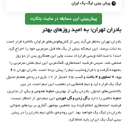
پیش‌ بینی لیگ یک ایران
پیش‌بینی این مسابقه در سایت بتکارت
بادران تهران؛ به امید روزهای بهتر
بادران تهران به‌نظر می‌آید پس از کش‌وقوس‌های فراوان بالاخره قرار است
به ثبات برسد. این تیم که بیش از یک ماه قبل سرمربی خود را اخراج کرد،
ابتدا با عبدالله ویسی قرارداد بست، ولی این همکاری پس از دو روز
منتفی شد. سپس فرشید استحقاری، کمک‌مربی این تیم نقش سرمربی را
به‌عهده گرفت و با فرازونشیب تیم را پیش برده است. بادران تهران با
۶
برد، ۷ تساوی و ۴ باخت
و کسب ۲۵ امتیاز از ۱۷ بازی در رده‌ی هفتم جدول
لیگ یک قرار دارد و تیم قشقایی در تعقیب این تیم است. در بین
بالانشین‌های جدول، بادران یکی از بهترین خطوط هجومی و یکی از بدترین
خطوط دفاعی را دارد و
گل زدن و گل خوردن
این تیم دور از انتظار نیست.
فرشید استحقاری اعلام کرده برد شاهین بوشهر، آغازی بر بردهای متوالی
بادران در لیگ یک خواهد بود. این روحیه‌ی بالای تیم بادران را در پیش‌
بینی لیگ یک ایران باید لحاظ کرد.