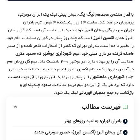
لیگ یک
با آغاز هفته‌ی هجدهم
، پیش‌ بینی لیگ یک ایران دومرتبه
پرهیجان خواهد شد. ساعت ۱۴ روز پنجشنبه ۴ بهمن، تیم‌
بادران
تهران
میزبان
گل ریحان البرز
خواهد بود. از عجایب آن‌ است که گل ریحان
البرز همان
اکسین البرز
است که چند روز پیش در کوران مسابقات، نام خود
را تغییر داده است. بادران تهران که کمتر از انتظارات ظاهر شده و از صدر
تیم شهرداری بوشهر
فاصله گرفته در بازی قبلی خود،
که محمود فکری
هدایت آن را بر عهده دارد، در بوشهر ۰-۲ شکست داد. تیم گل ریحان هم
در آخرین بازی‌ای که با نام اکسین البرز انجام داد توانست با نتیجه‌ی عالی
شهرداری ماهشهر
۴-۱
را از پیش‌رو بردارد. این بازی از آن‌جهت اهمیت
دارد که برد هر یک از این دو تیم می‌تواند باعث صعود چندپله‌ای و
بازگشت به جمع مدعیان قهرمانی لیگ یک شود.
فهرست مطالب
بادران تهران؛ به امید روزهای بهتر
گل ریحان البرز (اکسین البرز)؛ حضور سرمربی جدید