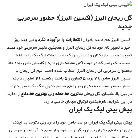
گل ریحان البرز (اکسین البرز)؛ حضور سرمربی
جدید
انتظارات را برآورده نکرد
اکسین البرز هم مانند بادران
و طی چند روز
اخیر با تغییر نام خود به گل ریحان البرز و همچنین تغییر سرمربی خود قصد
تغییر ذهنیت بازیکنان و کامبکی بزرگ به مسابقات لیگ یک را داشته
است. بابک رضی که در ذوب آهن سابقه بازی دارد و کاپیتان پاس بوده حالا
به‌عنوان سرمربی گل ریحان البرز انتخاب شده است. تیم گل ریحان یا
اکسین البرز سابق با
۷ برد، ۵ تساوی و ۵ باخت
و کسب ۲۶ امتیاز، با یک
امتیاز بیشتر نسبت به بادران در رده‌ی ششم جدول لیگ یک حضور دارد.
در بین بالانشینان، گل ریحان
بدترین خط حمله
ولی
بهترین خط دفاع
را دارد.
در این شرایط،
شرط‌بندی فوتبال
هیجان خاصی دارد.
پیش‌ بینی لیگ یک ایران
پیش‌ بینی لیگ یک ایران
قواعد خاص خود را دارد ولی باتوجه به اینکه
بازی در خانه‌ی بادران تهران برگزار می‌شود و از سوی دیگر، تغییر سرمربی
تیم گل ریحان البرز احتمال ناهماهنگی در تیم را بالا می‌برد می‌توان به برد