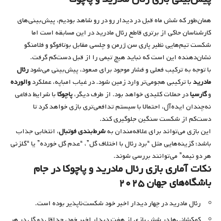
همان‌طور که شش ماه قبل در دیدار رو در رو شاهد بودیم، پیش‌بینی‌های
کارشناسان حاکی از برتری قاطع رئال مادرید در این مسابقه است اما
شکست تیم‌هایی نظیر پاری سن ژرمن و چلسی مقابل بوتافوگو و فلامنگو
نشان‌دهنده این است که نباید هیچ تیمی را از قبل دست‌کم گرفت.
با توجه به ترکیب فعلی و فشار موجود برای صعود، پیش‌بینی می‌شود
رئال
مادرید
با ترکیبی هجومی‌تر وارد زمین شود. در غیاب امباپه، عملکرد
والورده
و
گارسیا
در حملات کلیدی خواهد بود. از طرف دیگر،
پاچوکا
با شرایط دفاعی
نه‌چندان ایده‌آل، احتمالا با سیستم تدافعی‌تری بازی خواهد کرد تا
دست‌کم از شکست سنگین جلوگیری کند.
این بازی می‌تواند برای علاقه‌مندان به
شرط‌بندی فوتبال
، انتخابی جذاب
باشد؛ گزینه‌هایی مثل “برد رئال با اختلاف گل”، “عدم گل خورده” یا “گلزنی
هر دو نیمه” می‌توانند بررسی شوند.
نکات آماری بازی رئال مادرید و پاچوکا در جام
باشگاه‌های جهان ۲۰۲۵
رئال مادرید در چهار دیدار اخیر خود شکست‌ناپذیر بوده است.
کهکشانی‌ها در شش بازی از هفت دیدار اخیر خود، حداقل دو گل در هر