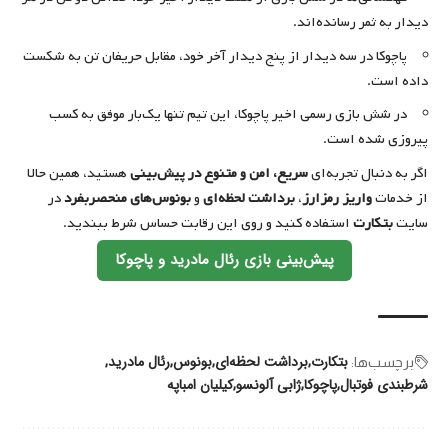
دیدار به ثمر رسانده‌اند.
پاچوکا در سه دیدار از پنج دیدار آخر خود، مقابل حریفان تن به شکست
داده است.
در شش بازی رسمی اخیر پاچوکا، این تیم تنها یک‌بار موفق به کسب
پیروزی شده است.
اگر به دنبال تجربه‌ای
سریع، امن و متنوع در پیش‌بینی
هستید، همین حالا
از خدمات
واریز رمزارز
،
برداشت لحظه‌ای
و
بونوس‌های منحصربفرد
در
سایت
بتکارت
استفاده کنید و روی این رقابت حساس شرط ببندید.
پیش‌بینی بازی رئال مادرید و پاچوکا
بتکارت
برداشت لحظه‌ای
بونوس
رئال مادرید
برچسب‌‌ها:
شرطبندی فوتبال
پاچوکا
ژابی آلونسو
کیلیان امباپه