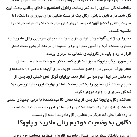
یافت.
گونزالو گارسیا
ابتدا کهکشانی‌ها را پیش انداخت، اما تیم عربستانی
بلافاصله گل تساوی را به ثمر رساند.
رائول آسنسیو
با خطای پنالتی باعث این
گل شد. در دقایق پایانی، رئال یک فرصت طلایی برای پیروزی داشت، اما
ضربه پنالتی
فده والورده
توسط دروازه‌بان مهار شد تا دو تیم امتیازات را
تقسیم کنند.
بنابراین،
ژابی آلونسو
در اولین بازی خود به عنوان سرمربی رئال مادرید به
تساوی بسنده کرد و اکنون تیم او برای صعود از مرحله گروهی تحت فشار
قرار دارد و باید در کارولینای شمالی به برتری برسد.
در سوی دیگر،
پاچوکا
هنوز امتیازی کسب نکرده و با نتیجه ۲-۱ مقابل
سالزبورگ اتریش در اوهایو شکست خورد. بازی آن‌ها با تاخیر ۹۷ دقیقه‌ای
به دلیل شرایط آب‌و‌هوایی آغاز شد.
برایان گونزالس
خیلی زود پس از
شروع مجدد گل تساوی را به ثمر رساند، اما در نهایت این تیم اتریشی بود
که گل پیروزی را وارد دروازه کرد.
همانند رئال، پاچوکا نیز پس از یک فصل ناامیدکننده با مربی جدیدی یعنی
خایمه لوزانو
وارد رقابت‌ها شده و برای بقا در این تورنمنت نیاز به امتیاز
دارد؛ شرایطی که هرگز در مقابل رئال مادرید ایده‌آل نیست.
نگاهی به وضعیت دو تیم رئال مادرید و پاچوکا
این دو باشگاه پیش‌تر در فینال جام بین‌قاره‌ای فیفا در دسامبر ۲۰۲۴ در