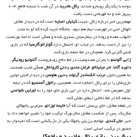
دوحه با یکدیگر روبه‌رو شدند.
رئال مادرید
در آن شب با نتیجه قاطع ۳-۰
پیروز شد و به قهرمانی دست یافت.
مهم‌ترین خبر درباره رئال، غیبت
کیلیان امباپه
است که در دیدار مقابل
الهلال حتی در فهرست تیم هم نبود. باشگاه تایید کرده که او به علت
التهاب معده و روده در بیمارستان بستری شده و ممکن است ادامه تورنمنت
را نیز از دست بدهد. در غیاب او، احتمال دارد
گونزالو گارسیا
که در بازی
قبلی گلزنی کرد، همچنان در خط حمله بازی کند.
ژابی آلونسو
با بحران مصدومیت در خط دفاع روبه‌روست؛
آنتونیو رودیگر
،
داوید آلابا
،
ادر میلیتائو
،
فرلان مندی
و
دنی کارواخال
همگی غایب هستند.
به همین دلیل،
ترنت الکساندر آرنولد
و
دین هاوسن
در دیدار قبلی اولین
بازی‌شان را برای رئال انجام دادند. همچنین،
رائول آسنسیو
که در نیمه
اول تعویض شد، احتمال دارد در این بازی جای خود را به
اورلین شوامنی
بدهد که در خط دفاعی ایفای نقش کند.
در نقطه مقابل، جای پرسش است که آیا
خایمه لوزانو
، سرمربی پاچوکای
مکزیک، پس از شکست مقابل سالزبورگ ترکیب خود را تغییر خواهد داد یا
خیر.
جان کندی
، مهاجم برزیلی پاچوکا یکی از بازیکنانی است که امیدوار به
حضور در ترکیب اصلی است.
پیش‌بینی بازی رئال مادرید و پاچوکا