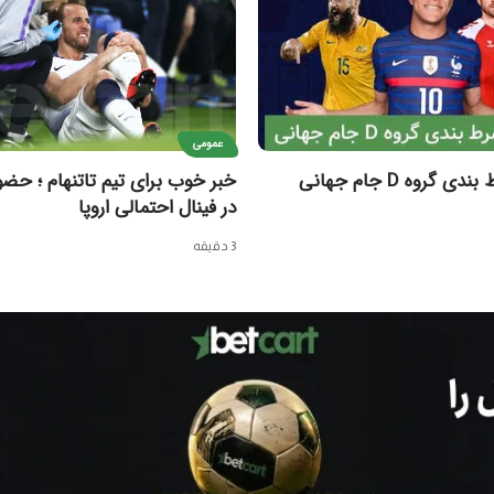
عمومی
گروه D جام جهانی
خبر خوب برای تیم تاتنهام ؛ حض
در فینال احتمالی اروپا
3 دقیقه