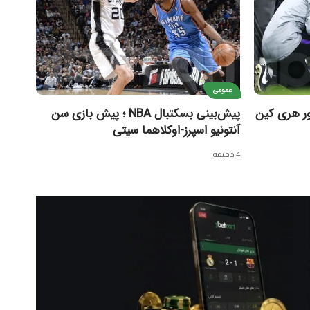
عمومی
ور هری کین
پیش‌بینی بسکتبال NBA ؛ پیش بازی سن
آنتونیو اسپرز-اوکلاهما سیتی
4 دقیقه