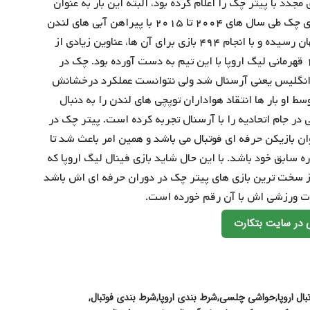
د با پیتر چک را اعلام کرده بود، البته این بار به عنوان
یکی از اعضای کادر فنی این تیم. این دروازه بان اهل جمهوری چک طی سال های ۲۰۰۴ تا ۲۰۱۵ با پیراهن آبی های لندن
به جایگاه خودش به عنوان یکی از بهترین دروازه بان های جهان رسیده و با انجام ۴۹۴ بازی برای آن ها، عناوین زیادی از
جمله ۴ قهرمانی لیگ برتر، ۱ قهرمانی لیگ قهرمانان اروپا و ۱ قهرمانی لیگ اروپا با این تیم به دست آورده بود. چک در
 برتر انگلیس یعنی آرسنال شد ولی نتوانست عملکرد درخشانش
 او بار ها انتقاد هواداران توپچی های لندن را به دنبال
ک قهرمانی در جام اتحادیه را با آرسنال تجربه کرده است. پیتر چک در
ان بازیکن حرفه ای فوتبال می باشد و همین امر باعث شد تا
ه سابق خود باشد. با این حال شاید بازی فینال لیگ اروپا که
ز سخت ترین بازی های پیتر چک در دوران حرفه ای اش باشد
رات ورزشی اش با آن رقم خورده است.
 در سایت بتکارت
ال اروپا
حواشی چلسی
شرط بندی اروپا
شرط بندی فوتبال