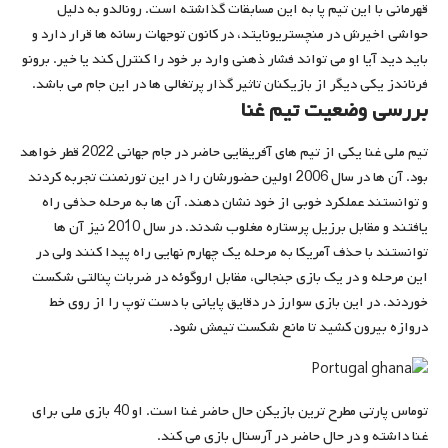
قهرمانی با این تیم پا به این مسابقات گذاشته است. رونالدو به دلیل
حواشی اخیرش در منچستریونایتد، در کانون توجهات رسانه ها قرار دارد و
باید دید آیا او می تواند فشار ذهنی وارد بر خود را کنترل کند یا خیر. برونو
فرناندز یکی دیگر از بازیکنان تاثیر گذار پرتغالی ها در این جام می باشد.
بررسی وضعیت تیم غنا
تیم ملی غنا یکی از تیم های آفریقایی حاضر در جام جهانی 2022 قطر خواهد
بود. آن ها در سال 2006 اولین حضورشان را در این تورنمنت تجربه کردند
و توانستند عملکرد خوبی از خود نشان دهند. آن ها به مرحله حذفی راه
یافتند و مقابل برزیل پرستاره مغلوب شدند. در سال 2010 نیز آن ها
توانستند با حذف آمریکا به مرحله یک چهارم نهایی راه پیدا کنند ولی در
این مرحله و در یک بازی جنجالی، مقابل اروگوئه در ضربات پنالتی شکست
خوردند. در این بازی سوارز در دقایق پایانی با دست توپ را از روی خط
دروازه بیرون کشید تا مانع شکست تیمش شود.
توماس پارتی مطرح ترین بازیکن حال حاضر غنا است. او 40 بازی ملی برای
غنا داشته و در حال حاضر در آرسنال بازی می کند.