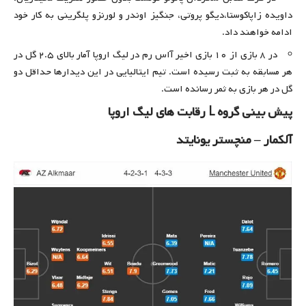
داویده زاپاکوستا،‌دیگو پروتی،‌ جنگیز اوندر و لورنزو پلگرینی به کار خود
ادامه خواهند داد.
در ۸ بازی از ۱۰ بازی اخیر آاس رم در لیگ اروپا آمار بالای ۲.۵ گل در
هر مسابقه به ثبت رسیده است. تیم ایتالیایی در این دیدارها حداقل دو
گل در هر بازی به ثمر رسانده است.
پیش بینی گروه L رقابت های لیگ اروپا
آلکمار – منچستر یونایتد