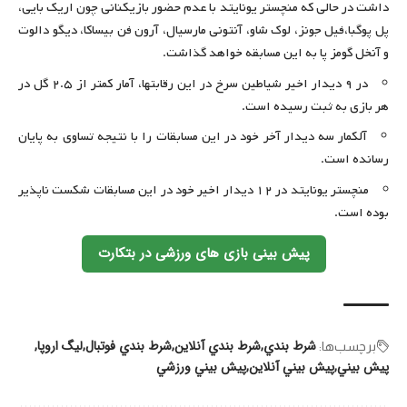
داشت در حالی که منچستر یونایتد با عدم حضور بازیکنانی چون اریک بایی،
پل پوگبا،‌فیل جونز، لوک شاو،‌ آنتونی مارسیال،‌ آرون فن بیساکا، دیگو دالوت
و آنخل گومز پا به این مسابقه خواهد گذاشت.
در ۹ دیدار اخیر شیاطین سرخ در این رقابتها، آمار کمتر از ۲.۵ گل در
هر بازی به ثبت رسیده است.
آلکمار سه دیدار آخر خود در این مسابقات را با نتیجه تساوی به پایان
رسانده است.
منچستر یونایتد در ۱۲ دیدار اخیر خود در این مسابقات شکست ناپذیر
بوده است.
پیش بینی بازی های ورزشی در بتکارت
شرط بندي
شرط بندي آنلاين
شرط بندي فوتبال
لیگ اروپا
برچسب‌‌ها:
پيش بيني
پيش بيني آنلاين
پيش بيني ورزشي