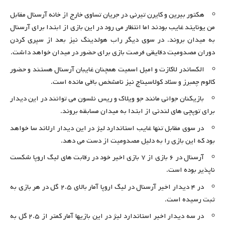
هکتور بیرین و کایرن تیرنی در جریان تساوی خارج از خانه آرسنال مقابل
من یونایتد غایب بودند اما انتظار می رود در این بازی از ابتدا برای آرسنال
به میدان بروند. در سوی دیگر راب هولدینگ نیز بعد از سپری کردن
دوران مصدومیت دقایقی فرصت بازی برای حضور در میدان خواهد داشت.
الکساندر لاکازت و امیل اسمیت همچنان غایبان آرسنال هستند و حضور
کالوم چمبرز و سئاد کولاسیناچ نیز نامشخص باقی مانده است.
بازیکنان جوانی مانند جو ویلاک و ریس نلسون می توانند در این دیدار
برای توپچی های لندنی از ابتدا به میدان مسابقه بروند.
در سوی مقابل تنها غایب استاندارد لیژ در این دیدار ارلاند سا خواهد
بود که این بازی را به دلیل مصدومیت از دست می دهد.
آرسنال در ۶ بازی از ۷ بازی اخیر خود در رقابت های لیگ اروپا شکست
ناپذیر بوده است.
در ۴ دیدار اخیر آرسنال در لیگ اروپا آمار بالای ۲.۵ گل در هر بازی به
ثبت رسیده است.
در سه دیدار اخیر استاندارد لیژ در این بازیها آمار کمتر از ۲.۵ گل به