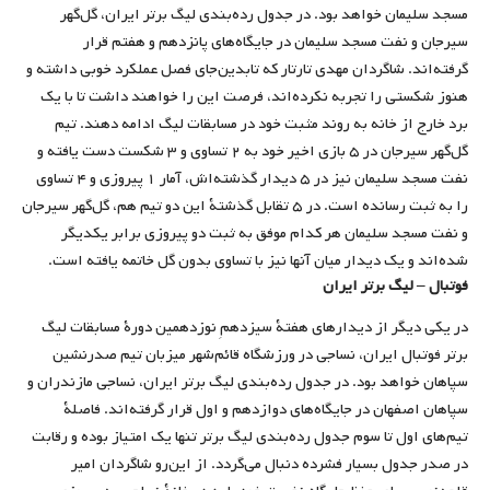
مسجد سلیمان خواهد بود. در جدول رده‌بندی لیگ برتر ایران، گل‌گهر
سیرجان و نفت مسجد سلیمان در جایگاه‌های پانزدهم و هفتم قرار
گرفته‌اند. شاگردان مهدی تارتار که تابدین‌جای فصل عملکرد خوبی داشته‌ و
هنوز شکستی را تجربه نکرده‌اند، فرصت این را خواهند داشت تا با یک
برد خارج از خانه به روند مثبت خود در مسابقات لیگ ادامه دهند. تیم
گل‌گهر سیرجان در ۵ بازی اخیر خود به ۲ تساوی و ۳ شکست دست یافته‌ و
نفت مسجد سلیمان نیز در ۵ دیدار گذشته‌اش، آمار ۱ پیروزی و ۴ تساوی
را به ثبت رسانده است. در ۵ تقابل گذشتۀ این دو تیم هم، گل‌گهر سیرجان
و نفت مسجد سلیمان هر کدام موفق به ثبت دو پیروزی برابر یکدیگر
شده‌اند و یک دیدار میان آنها نیز با تساوی بدون گل خاتمه یافته است.
فوتبال – لیگ برتر ایران
در یکی دیگر از دیدارهای هفتۀ سیزدهمِ نوزدهمین دورۀ مسابقات لیگ
برتر فوتبال ایران، نساجی در ورزشگاه قائم‌شهر میزبان تیم صدرنشین
سپاهان خواهد بود. در جدول رده‌بندی لیگ برتر ایران، نساجی مازندران و
سپاهان اصفهان در جایگاه‌های دوازدهم و اول قرار گرفته‌اند. فاصلۀ
تیم‌های اول تا سوم جدول رده‌بندی لیگ برتر تنها یک امتیاز بوده و رقابت
در صدر جدول بسیار فشرده دنبال می‌گردد. از این‌رو شاگردان امیر