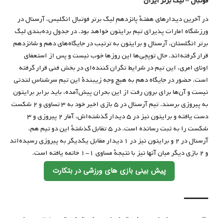
فوتبال – لیگ برتر ایران
در آخرین دیدارهای هفتۀ پانزدهمِ لیگ برتر فوتبال انگلیس، آرسنال در
ورزشگاه امارات پذیرای تیم برایتون خواهد بود. در جدول رده‌بندی لیگ
برتر انگلستان، آرسنال و برایتون به ترتیب در جایگاه‌های دهم و شانزدهم
قرار گرفته‌اند. حال توپچی‌ها این روزها خوب نیست و پس از استعفای
اونای امری، این تیم در شرایط نگران کننده‌ای در بخش فنی قرار گرفته
است. حضور در جایگاه دهم به هیچ وجه زیبندۀ این تیم سرشناس لندنی
نیست و آن‌ها برای برون رفت از این بحران پیش‌آمده، باید برابر برایتون
به پیروزی برسند. تیم آرسنال در ۵ بازی اخیر خود به ۳ تساوی و ۲ شکست
دست یافته و برایتون نیز در ۵ دیدار گذشته‌اش، آمار ۲ پیروزی و ۳
شکست را به ثبت رسانده است. در ۵ تقابل گذشتۀ این دو تیم هم،
آرسنال در ۲ و برایتون نیز در ۱ دیدار مقابل یکدیگر به پیروزی رسیده‌اند
و ۲ بازی دیگر میان آنها نیز با نتیجۀ مساوی ۱-۱ خاتمه یافته است.
پیش بینی بازی های ورزشی در بتکارت