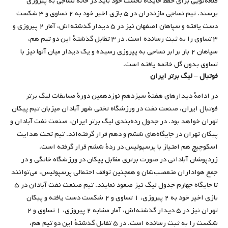
قلعه‌نویی برای حفظ جایگاه نخست خود باید در خانۀ نساجی به پیروزی
برسند. تیم نساجی مازندران در ۵ بازی اخیر خود به ۲ تساوی و ۳ شکست
دست یافته‌ و سپاهان اصفهان نیز در ۵ دیدار گذشته‌اش، آمار ۲ پیروزی و
۳ تساوی را به ثبت رسانده است. در ۳ تقابل گذشتۀ این دو تیم هم،
سپاهان ۲ بار برابر نساجی به پیروزی رسیده و یک دیدار میان آنها نیز با
تساوی بدون گل خاتمه یافته است.
فوتبال – لیگ برتر ایران
در ادامۀ دیدارهای هفتۀ سیزدهمِ نوزدهمین دورۀ مسابقات لیگ برتر
فوتبال ایران، صنعت نفت در ورزشگاه تختی شهر آبادان میزبان تیم پیکان
تهران خواهد بود. در جدول رده‌بندی لیگ برتر ایران، صنعت نفت آبادان و
پیکان تهران در جایگاه‌های ششم و دهم قرار گرفته‌اند. تیم تحت هدایت
اسکوچیچ هم امتیاز با پرسپولیس در ردۀ ششم قرار گرفته است.
زردپوشان آبادانی در صورت برتری مقابل پیکان در ورزشگاه خانگی و در
جمع هواداران متعصب‌شان و همچنین توقف احتمالی پرسپولیس، می‌توانند
تا جایگاه چهارم جدول لیگ نیز صعود نمایند. تیم صنعت نفت آبادان در ۵
بازی اخیر خود به ۲ پیروزی، ۱ تساوی و ۲ شکست دست یافته‌ و پیکان
تهران نیز در ۵ دیدار گذشته‌اش، آمار مشابه ۲ پیروزی، ۱ تساوی و ۲
شکست را به ثبت رسانده است. در ۵ تقابل گذشتۀ این دو تیم هم،