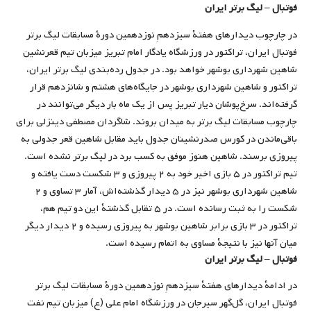
فوتبال – لیگ برتر ایران
در چارچوب دیدارهای هفتۀ سیزدهمِ نوزدهمین دورۀ مسابقات لیگ برتر
فوتبال ایران، تراکتور در ورزشگاه یادگار امام تبریز میزبان تیم قعرنشین
شاهین شهرداری بوشهر خواهد بود. در جدول رده‌بندی لیگ برتر ایران،
تراکتور و شاهین شهرداری بوشهر در جایگاه‌های هشتم و شانزدهم قرار
گرفته‌اند. سرخ‌پوشان دیار تبریز پس از یک ماه بار دیگر می‌توانند در
چارچوب مسابقات لیگ برتر به میدان بروند. شاگردان مصطفی دینزلی برای
باقی‌ماندن در کورس صدرنشینان جدول باید مقابل شاهین قعر جدولی به
پیروزی برسند. شاهین هنوز موفق به کسب برد در لیگ برتر نشده است.
تیم تراکتور در ۵ بازی اخیر خود به ۲ پیروزی و ۳ شکست دست یافته‌ و
شاهین شهرداری بوشهر نیز در ۵ دیدار گذشته‌اش، آمار ۳ تساوی و ۲
شکست را به ثبت رسانده است. در ۵ تقابل گذشتۀ این دو تیم هم،
تراکتور در ۳ بازی برابر شاهین بوشهر به پیروزی رسیده و ۲ دیدار دیگر
میان آنها نیز با نتیجۀ مساوی به اتمام رسیده است.
فوتبال – لیگ برتر ایران
در ادامۀ دیدارهای هفتۀ سیزدهمِ نوزدهمین دورۀ مسابقات لیگ برتر
فوتبال ایران، گل‌گهر سیرجان در ورزشگاه امام علی (ع) میزبان تیم نفت