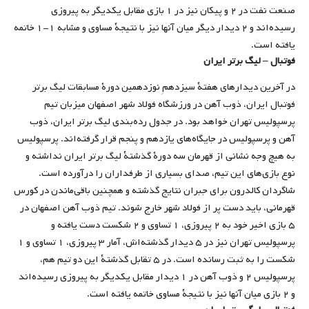
صنعت نفت در ۲ و پیکان نیز در ۱ بازی مقابل یکدیگر به پیروزی
رسیده‌اند و ۲ دیدار دیگر میان آنها نیز با نتیجۀ مساوی و مشابه ۱-۱ خاتمه
یافته است.
فوتبال – لیگ برتر ایران
در آخرین دیدارهای هفتۀ سیزدهمِ نوزدهمین دورۀ مسابقات لیگ برتر
فوتبال ایران، ذوب آهن در ورزشگاه فولاد شهر اصفهان میزبان تیم
پرسپولیس تهران خواهد بود. در جدول رده‌بندی لیگ برتر ایران، ذوب
آهن و پرسپولیس در جایگاه‌های یازدهم و پنجم قرار گرفته‌اند. پرسپولیس
به هیچ وجه نشانی از قهرمان سه دورۀ گذشتۀ لیگ برتر ایران نداشته و
نوع بازی‌های این تیم، صدای بسیاری از طرفداران را درآورده است.
شاگردان کالدرون برای جبران نتایج گذشته و همچنین باقی‌ماندن در کورس
قهرمانی، باید دست پر از فولاد شهر خارج شوند. تیم ذوب آهن اصفهان در
۵ بازی اخیر خود به ۲ پیروزی، ۱ تساوی و ۲ شکست دست یافته‌ و
پرسپولیس تهران نیز در ۵ دیدار گذشته‌اش، آمار ۳ پیروزی، ۱ تساوی و ۱
شکست را به ثبت رسانده است. در ۵ تقابل گذشتۀ این دو تیم هم،
پرسپولیس ۲ و ذوب آهن در ۱ دیدار مقابل یکدیگر به پیروزی رسیده‌اند
و ۲ بازی میان آنها نیز با نتیجۀ مساوی خاتمه یافته است.