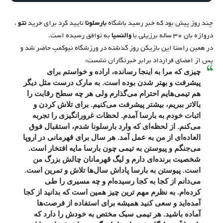
چند روز پیش بود که خبر رسید باشگاه
بارسلونا
تایید کرد برای خرید
نتو
،
دروازه بان ۳۰ ساله برزیلی با
والنسیا
به توافق رسیده است.
در همین راستا این بازیکن روز گذشته در ورزشگاه نیوکمپ حاضر شد و
پس از امضای قرارداد برابر خبرنگاران نشست:
چیزی که مرا به اینجا رسانده، اراده و خواستم برای
پیشرفت و بهتر شدن بوده است. به مارک درست مثل دیگر
هم تیمی‌هایم احترام می‌گذارم ولی هر چه سطح رقابت را
بالاتر ببریم، بیشتر پیشرفت می‌کنیم. برای تلاش کردن و
اثبات خودم به بارسا آمدم. لحظات غرورانگیزی را تجربه
می‌کنم. از لحظه‌ای که وارد بارسلونا شدم، استقبال فوق
العاده‌ای از من به عمل آمد. هر سال برای قهرمانی در اروپا
می‌جنگم و پیوستن به تیمی چون بارسا مایه افتخار است.
شخصیت برنده‌ای دارم و لیگ قهرمانان چالش بزرگ من
است. پیوستن به بارسا پاداش سال‌ها تلاش و تمرین است.
می‌دانم از کجا به کجا رسیده‌ام و چه مسیری را طی
کرده‌ام. به نظرم مهم ترین چیز همین است که بدانید از کجا
آمده‌اید و سعی کنید همیشه برای استفاده از فرصت‌ها
آماده باشید. هر تیمی سبک مختص به خودش را دارد که