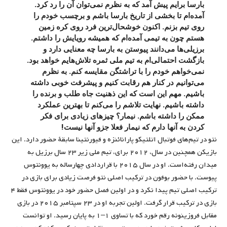
بارسا برایم پیش آمد که به نظرم نمی‌توان آن را رد کرد.
آمده‌ام تا بخشی از تاریخ بارسا باشم و برچسب خودم را
روی تیم بزنم. اکنون خوشحال‌ترین فرد روی کره زمین
هستم چون به تیمی آمده‌ام که همیشه رویایش را داشتم.
برزیلی‌ها می‌دانند پیوستن به بارسا چه معنایی دارد و
بازگشت احتمالی‌ام به تیم ملی ثمره تلاش‌هایم خواهد بود.
نمی‌خواهم خودم را با تراشتگن مقایسه کنم. به نظرم
می‌توانیم در کنار هم رقابت کنیم و پیشرفت خوبی داشته
باشیم. مهم این است که این ذهنیت جاه طلب و برنده را
داشته باشیم. نهایت تلاشم را می‌کنم تا بهترین عملکرد
ممکن را داشته باشم. نیمار؟ چیزهای زیادی برای فکر
کردن به آنها دارم که نیمار فعلا جزو آنها نیست!
نتو در تیم‌های فوتبال اتلتیکو پارانائنزه و فیورنتینا سابقهٔ حضور دارد. این
بازیکن همچنین در سال، ۲۰۱۲ برای، تیم ملی زیر ۲۳ سال برزیل به
میدان رفته‌است. او در سال ۲۰۱۵ با قراردادی چهارساله به یوونتوس
پیوست. با حضور بوفون در ترکیب اصلی نتو فرصت زیادی برای بازی در
ترکیب اصلی تیم پیدا نکرد و در اولین فصل حضور خود در یوونتوس فقط ۴
بازی در ترکیب قرار گرفت. اولین تجربه او در ۲۳ سپتامبر ۲۰۱۵ در بازی
مقابل فروزینونه رقم خورد که با تساوی ۱–۱ به پایان رسید. او توانست