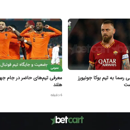
عمومی
ی رسما به تیم بوکا جونیورز
ست
هلند
6 دقیقه