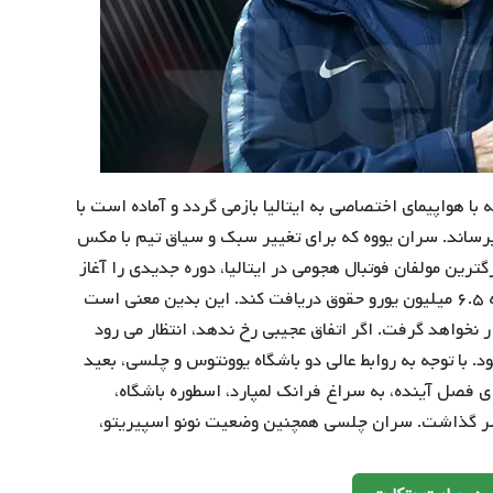
ا هواپیمای اختصاصی به ایتالیا بازمی گردد و آماده است با
رساند. سران یووه که برای تغییر سبک و سیاق تیم با مکس
گترین مولفان فوتبال هجومی در ایتالیا، دوره جدیدی را آغاز
کنند. قراردادِ ساری ۳ ساله خواهد بود و وی می تواند سالانه ۶.۵ میلیون یورو حقوق دریافت کند. این بدین معنی است
دستمزد هم قرار نخواهد گرفت. اگر اتفاق عجیبی رخ ندهد، انتظار می رود
 با توجه به روابط عالی دو باشگاه یوونتوس و چلسی، بعید
فصل آینده، به سراغ فرانک لمپارد، اسطوره باشگاه،
سر گذاشت. سران چلسی همچنین وضعیت نونو اسپیریتو،