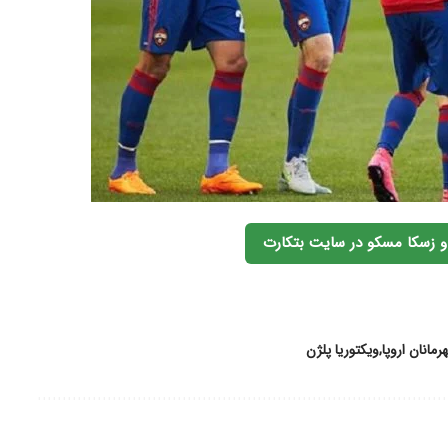
 و زسکا مسکو در سایت بتکارت
رمانان اروپا
ویکتوریا پلژن