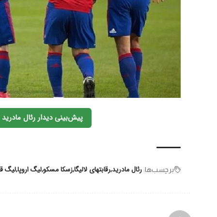
پیش‌بینی دیدار رئال مادرید
رئال مادرید
رقابتهای لالیگا
زسکا مسکو
لیگ اروپا
لیگ قه
برچسب‌‌ها: