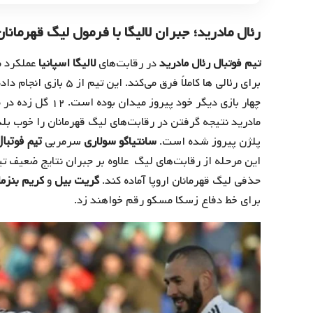
رئال مادرید؛ جبران لالیگا با فرمول لیگ قهرمانان
تیم فوتبال رئال مادرید
در رقابت‌های
لالیگا اسپانیا
عملکرد ض
برای رئالی ها کاملاً فرق
چهار بازی دیگر خود
مادرید نتیجه گرفتن در رقابت‌های لیگ قهرمانان را خوب بلد
تیم فوتبا
پلژن پیروز شده است.
سانتیاگو سولاری
سرمربی
این مرحله از رقابت‌های لیگ علاوه‌ بر جبران نتایج ضعیف ت
حذفی لیگ قهرمانان اروپا آماده کند.
گریت بیل
و
کریم بنزما
برای خط دفاع زسکا مسکو رقم خواهند زد.