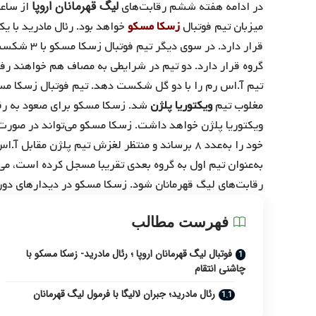
لیگ قهرمانان اروپا
در ادامه هفته ششم رقابت‌های
از ساعت ۲۳:۳۰ چهارشنبه ۲۱ آذرما
میزبان تیم فوتبال
زسکا مسکو
گروه قرار دارد. دو تیم در شرایطی به مصاف هم خواهند رف
تیم آ.اس رم را با دو گل شکست دهد. تیم فوتبال زسکا مسکو
مغلوب تیم
ویکتوریا پلژن
شد. زسکا مسکو برای صعود به رق
ویکتوریا پلژن خواهد داشت. زسکا مسکو می‌تواند در صورت ب
به‌عنوان تیم اول به گروه بعدی تقریبا مسجل کرده است، م
رقابت‌های لیگ قهرمانان شود. زسکا مسکو در دیدارهای د
فهرست مطالب
فوتبال لیگ قهرمانان اروپا ؛ رئال مادرید- زسکا مسکو با
چاشنی انتقام
رئال مادرید؛ جبران لالیگا با فرمول لیگ قهرمانان