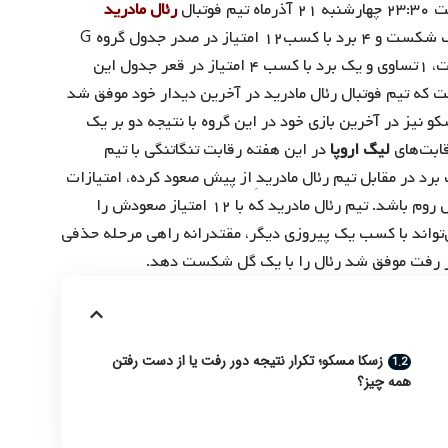
ه تیم فوتبال
رئال مادرید
خواهد بود. رئال مادرید با یک شکست و ۴ برد با کسب۱۲ امتیاز در صدر جدول گروه G
قرار دارد. در سوی دیگر تیم فوتبال زسکا مسکو با ۳ شکست، ۱تساوی و یک برد با کسب ۴ امتیاز در قعر جدول این
ت که تیم فوتبال رئال مادرید در آخرین دیدار خود موفق شد
 نیز در آخرین بازی خود در این گروه با نتیجه دو بر یک
ابت‌های
لیگ اروپا
در این هفته رقابت تنگاتنگی با تیم
رد در مقابل تیم رئال مادریدِ از پیش صعود کرده، امتیازات
خود را به‌عدد ۸ برساند و منتظر لغزش تیم پلژن مقابل آ.اس روم باشد. تیم رئال مادرید که با ۱۲ امتیاز صعودش را
ی‌تواند با کسب یک پیروزی دیگر، مقتدرانه راهی مرحله حذفی
ور رفت موفق شد رئال را با یک گل شکست دهد.
زسکا مسکو؛ تکرار نتیجه دور رفت یا از دست رفتن
همه چیز؟