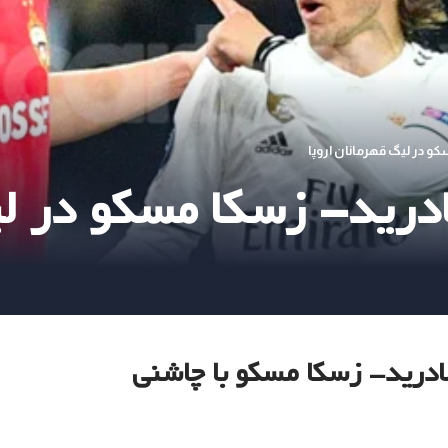
کو در لیگ قهرمانان اروپا
درید- زسکا مسکو در لی
 مادرید- زسکا مسکو با چاشنی