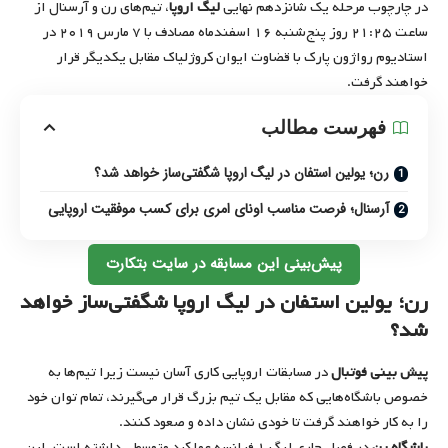
در چارچوب مرحله یک شانزدهم نهایی
لیگ اروپا
، تیم‌های رن و آرسنال از
ساعت ۲۱:۲۵ روز پنج‌شنبه ۱۶ اسفندماه مصادف با ۷ مارس ۲۰۱۹ در
استادیوم رواژون پارک با قضاوت ایوان کروژلیاک مقابل یکدیگر قرار
خواهند گرفت.
فهرست مطالب
رن؛ یولین استفان در لیگ اروپا شگفتی‌ساز خواهد شد؟
آرسنال؛ فرصت مناسب اونای امری برای کسب موفقیت اروپایی
پیش‌بینی این مسابقه در سایت بتکارت
رن؛ یولین استفان در لیگ اروپا شگفتی‌ساز خواهد
شد؟
پیش بینی فوتبال
در مسابقات اروپایی کاری آسان نیست زیرا تیم‌ها به
خصوص باشگاه‌هایی که مقابل یک تیم بزرگ قرار می‌گیرند، تمام توان خود
را به کار خواهند گرفت تا خودی نشان داده و صعود کنند.
باشگاه رن
در فصل جاری لیگ ۱ فرانسه عملکرد متوسطی داشته است. این