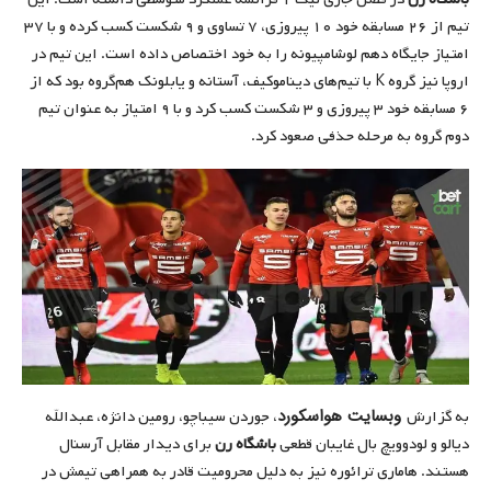
تیم از ۲۶ مسابقه خود ۱۰ پیروزی، ۷ تساوی و ۹ شکست کسب کرده و با ۳۷
امتیاز جایگاه دهم لوشامپیونه را به خود اختصاص داده است. این تیم در
اروپا نیز گروه K با تیم‌های دیناموکیف، آستانه و یابلونک هم‌گروه بود که از
۶ مسابقه خود ۳ پیروزی و ۳ شکست کسب کرد و با ۹ امتیاز به عنوان تیم
دوم گروه به مرحله حذفی صعود کرد.
وبسایت هواسکورد
به گزارش
، جوردن سیباچو، رومین دانژه، عبدالله
دیالو و لودوویچ بال غایبان قطعی
باشگاه رن
برای دیدار مقابل آرسنال
هستند. هاماری ترائوره نیز به دلیل محرومیت قادر به همراهی تیمش در