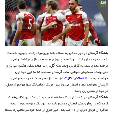
باشگاه آرسنال
در دور حذفی به مصاف باته بوریسوف رفت. با وجود شکست
۱ به ۰ در دیدار رفت، این تیم با پیروزی ۳ به ۰ در بازی برگشت راهی
وبسایت گل
مرحله بعدی شد. به گزارش
، راب هولدینگ، هکتور بیرین و
دنی ولبک مصدومان طولانی مدت آرسنال هستند که به این دیدارن
خواهند رسید.
الکساندر لاکازت
نیز به دلیل محرومیت قادر به همراهی
آرسنال نخواهد بود و انتظار می‌رود پیر امریک اوبامیانگ تنها مهاجم آرسنال
در دیدار مقابل رن باشد.
باشگاه آرسنال
در ۶ دیدار از ۷ مسابقه اخیر خود در لیگ اروپا کلین‌شیت
کرده که در
پیش بینی فوتبال
دو تیم باید به این نکته توجه نمود. البته
شاگردان اونای امری از ۱۰ مسابقه اخیر خارج از خانه خود در تمامی رقابت‌ها