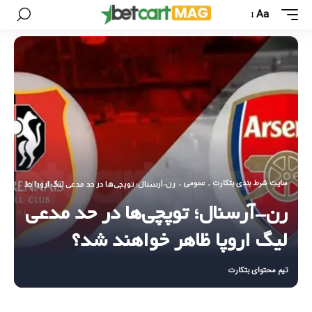
Aa
سایت شرط بندی بتکارت
عمومی
-
-
رن-آرسنال؛ توپچی‌ها در حد مدعی لیگ اروپا ظاهر خو
رن-آرسنال؛ توپچی‌ها در حد مدعی
لیگ اروپا ظاهر خواهند شد؟
تیم محتوای بتکارت