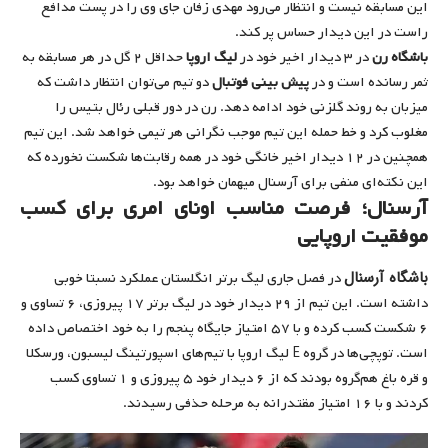
این مسابقه نیست و انتظار می‌رود مهدی زفان جای وی را در پست مدافع
راست در این دیدار حساس پر کند.
باشگاه رن
در ۳ دیدار اخیر خود در
لیگ اروپا
حداقل ۲ گل در هر مسابقه به
ثمر رسانده است و در
پیش بینی فوتبال
دو تیم می‌توان انتظار داشت که
میزبان به روند گلزنی خود ادامه دهد. رن در دور قبلی رئال بتیس را
مغلوب کرد و خط حمله این تیم موجب نگرانی هر تیمی خواهد شد. این تیم
همچنین در ۱۲ دیدار اخیر خانگی خود در همه رقابت‌ها شکست نخورده که
این نکته‌ای منفی برای آرسنال میهمان خواهد بود.
آرسنال؛ فرصت مناسب اونای امری برای کسب
موفقیت اروپایی
باشگاه آرسنال
در فصل جاری لیگ برتر انگلستان عملکرد نسبتا خوبی
داشته است. این تیم از ۲۹ دیدار خود در لیگ برتر ۱۷ پیروزی، ۶ تساوی و
۶ شکست کسب کرده و با ۵۷ امتیاز جایگاه پنجم را به خود اختصاص داده
است. توپچی‌ها در گروه E لیگ اروپا با تیم‌های اسپورتینگ لیسبون، ورسکلا
و قره باغ هم‌گروه بودند که از ۶ دیدار خود ۵ پیروزی و ۱ تساوی کسب
کردند و با ۱۶ امتیاز مقتدرانه به مرحله حذفی رسیدند.