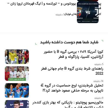
پیش‌بینی و تحلیل یوونتوس و – تورئنسه و | لیگ قهرمانان اروپا زنان –
فصل ۲۰۲۶
کاوه نیک‌فر، تحلیل‌گر حرفه‌ای فوتبال
7 دقیقه
شاید شما هم دوست داشته باشید
کوپا آمریکا ۲۰۱۹ ؛ بررسی گروه B با حضور
آرژانتین، کلمبیا، پاراگوئه و قطر
5 دقیقه
راهنمای شرط بندی گروه B جام جهانی قطر
2022
14 دقیقه
تحلیل شرط‌بندی؛ اوج حساسیت در گروه E؛
ناپولی به مرحله حذفی صعود خواهد کرد؟!
9 دقیقه
مائوریسیو پوچتینو : بازیکنی که بهتر بازی کند،در
ترکیب تاتنهام قرار می گیرد