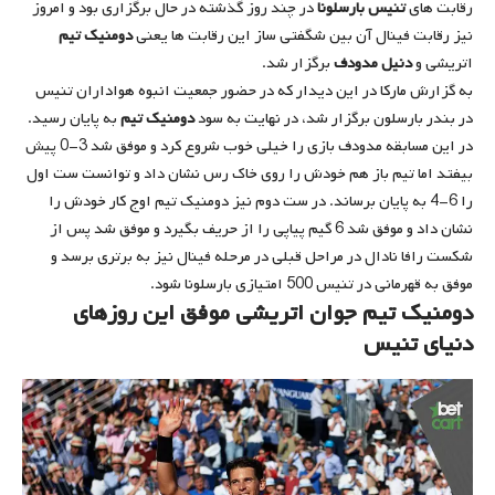
رقابت های
تنیس بارسلونا
در چند روز گذشته در حال برگزاری بود و امروز
نیز رقابت فینال آن بین شگفتی ساز این رقابت ها یعنی
دومنیک تیم
اتریشی و
دنیل مدودف
برگزار شد.
به گزارش مارکا در این دیدار که در حضور جمعیت انبوه هواداران تنیس
در بندر بارسلون برگزار شد، در نهایت به سود
دومنیک تیم
به پایان رسید.
در این مسابقه مدودف بازی را خیلی خوب شروع کرد و موفق شد 3-0 پیش
بیفتد اما تیم باز هم خودش را روی خاک رس نشان داد و توانست ست اول
را 6-4 به پایان برساند. در ست دوم نیز دومنیک تیم اوج کار خودش را
نشان داد و موفق شد 6 گیم پیاپی را از حریف بگیرد و موفق شد پس از
شکست رافا نادال در مراحل قبلی در مرحله فینال نیز به برتری برسد و
موفق به قهرمانی در تنیس 500 امتیازی بارسلونا شود.
دومنیک تیم جوان اتریشی موفق این روزهای
دنیای تنیس