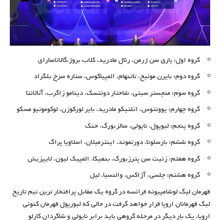
گروه اول: پاری سن ژرمن، رئال مادرید،‌ کلاب بروژ،‌گالاتاسارای
گروه دوم: بایرن مونیخ،‌ تاتنهام، المپیاکوس، ستاره سرخ بلگراد
گروه سوم: منچستر سیتی، شاختار دونتسک، دینامو زاگرب، آتالانتا
گروه چهارم: یوونتوس، اتلتیکو مادرید، بایر لورکوزن،‌ لوکوموتیو مسکو
گروه پنجم: لیوپول، ناپولی، سالزبورگ، خنک
گروه ششم: بارسلونا، دورتموند، اینترمیلان، اسلاویا پراگ
گروه هفتم: زنیت سن پترزبورگ، بنفیکا، المپیک لیون، لایپزیش
گروه هشتم: چلسی، آژاکس،‌ والنسیا، لیل
قهرمان لیگ لوشامپیونه فرانسه در گروه یک مقابل پرافتخار ترین تیم تاریخ
لیگ قهرمانان اروپا قرار خواهد گرفت در حالی که لیورپول قهرمان کنونی
اروپا، یک بار دیگر در مرحله گروهی باید برابر ناپولی و شاگردان کارلو