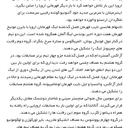
اروپا این بار تلاش خواهد کرد تا بار دیگر قهرمانی اروپا را جشن بگیرد.
اینترمیلان با سرمربی جدید خود آنتونیو کونته رقیبی سرسخت برای
شاگردان ارنستو والورده خواهد بود.
تاتنهام هاتسپر نایب قهرمان فصل گذشته لیگ قهرمانان اروپا با بایرن مونیخ
قهرمان هفت دوره اخیر بوندس لیگا آلمان همگروه شده است. این دو تیم
در کنار غول فوتبال یونان، المپیاکوس و ستاره سرخ بلگراد، گروه دوم رقابت
های چمپیونز لیگ را تشکیل می دهند.
آژاکس آمستردام که در فصل گذشته جزو چهار تیم برتر مسابقات بود، در
گروه هشتم به مصاف چلسی خواهد رفت. دیداری که برای اولین بار بین
این دو تیم اتفاق خواهد افتاد. آبی های لندن پس از یکسال دوری از لیگ
قهرمانان اروپا، فصل گذشته در لیگ اروپا به مقام قهرمانی رسیدند و حالا در
کنار آژاکس، والنسیا و لیل نایب قهرمان لوشامپیونه، گروه هشتم مسابقات
را تشکیل می دهند.
برای سومین سال متوالی منچستر سیتی و شاختار دونتسک مقابل یکدیگر
قرار می گیرند. آتالانتا که برای اولین بار به مسابقات اروپایی راه یافته به
همراه دینامو زاگرب، گروه سوم این رقابت ها را تشکیل می دهند.
در گروه چهارم یوونتوس به مصاف اتلتیکو مادرید، بایر لورکوزن و لوکوموتیو
مسکو می رود و در گروه هفتم زنیت سن پترزبورگ به مصاف تیم های