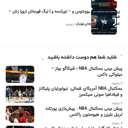
پیش‌بینی و تحلیل یوونتوس و – تورئنسه و | لیگ قهرمانان اروپا زنان –
فصل ۲۰۲۶
کاوه نیک‌فر، تحلیل‌گر حرفه‌ای فوتبال
7 دقیقه
شاید شما هم دوست داشته باشید
پیش بینی بسکتبال NBA ؛ شیکاگو بولز –
میلواکی باکس
5 دقیقه
بسکتبال NBA آمریکای شمالی: نیواورلیان پلیکانز
و فیلادلفیا سونی سیکسرز
5 دقیقه
پیش بینی بسکتبال NBA : پیش‌بازی پورتلند
تریل بلیزرز و هیوستون راکتس
4 دقیقه