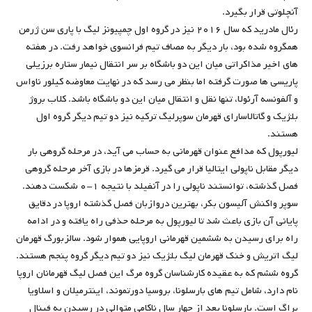
آنچلوتی قرار بگیرد.
رئال مادرید که سال ۲۰۱۶ نیز در گروه اول چمپیونز لیگ با پاری سن ژرمن
همگروه شده بود،‌ بار دیگر به مصاف تیم فرانسوی خواهد رفت. در هفته
های اخیر مذاکراتی میان این دو باشگاه بر سر انتقال نیمار ستاره برزیلی
پاریسی ها صورت گرفته اما بنظر می رسد که در نهایت معاوضه کیلور ناواس
و آلفونسه آرئولا، تنها نقل و انتقال میان این دو باشگاه باشد. کلاب بروژ
بلژیک و گاتالاسارای قهرمان سوپرلیگ ترکیه نیز دو تیم دیگر گروه اول
هستند.
لیورپول که مدافع عنوان قهرمانی به حساب می آید،‌ در مرحله گروهی بار
دیگر مقابل ناپولی ایتالیا قرار می گیرد. قرمزها در بازی آخر مرحله گروهی
فصل گذشته، توانستند ناپولی را در آنفیلد با نتیجه ۱-۰ شکست دهند.
سوپر واکنش آلیسون بکر، بهترین دروازبان فصل گذشته اروپا در دقایق
پایانی آن بازی باعث شد تا لیورپول به مرحله حذفی راه یافته و در ادامه
راه برای رسیدن به ششمین قهرمانی اروپایی هموار شود. سالزبورگ قهرمان
لیگ اتریش و خنک قهرمان لیگ بلژیک نیز دو تیم دیگر گروه پنجم هستند.
گروه ششم که به عقیده کارشناسان گروه مرگ این فصل لیگ قهرمانان اروپا
نام دارد، شامل تیم های بارسلونا، بروسیا دورتموند، اینترمیلان و اسلاویا
پراگ است. بارسلونا بعد از چهار سال ناکامی متوالی در رسیدن به فینال