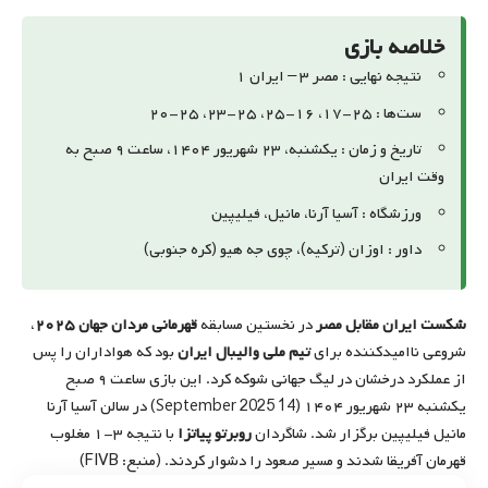
خلاصه بازی
نتیجه نهایی : مصر ۳ – ایران ۱
ست‌ها : ۲۵-۱۷، ۱۶-۲۵، ۲۵-۲۳، ۲۵-۲۰
تاریخ و زمان : یکشنبه، ۲۳ شهریور ۱۴۰۴، ساعت ۹ صبح به
وقت ایران
ورزشگاه : آسیا آرنا، مانیل، فیلیپین
داور : اوزان (ترکیه)، چوی جه هیو (کره جنوبی)
شکست ایران مقابل مصر
در نخستین مسابقه
قهرمانی مردان جهان ۲۰۲۵
،
شروعی ناامیدکننده برای
تیم ملی والیبال ایران
بود که هواداران را پس
از عملکرد درخشان در لیگ جهانی شوکه کرد. این بازی ساعت ۹ صبح
یکشنبه ۲۳ شهریور ۱۴۰۴ (14 September 2025) در سالن آسیا آرنا
مانیل فیلیپین برگزار شد. شاگردان
روبرتو پیاتزا
با نتیجه ۳-۱ مغلوب
FIVB
قهرمان آفریقا شدند و مسیر صعود را دشوار کردند. (منبع:
)