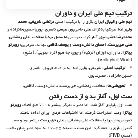
ترکیب تیم ملی ایران و داوران
تیم ملی والیبال ایران
بازی را با ترکیب اصلی
مرتضی شریفی
،
محمد
ولی‌زاده
،
عرشیا به‌نژاد
،
علی حاجی‌پور
،
عیسی ناصری
،
پوریا حسین‌خانزاده
و
محمدرضا حضرت‌پور
آغاز کرد. تعویضی‌ها شامل
بردیا سعادت
،
علی رمضانی
،
علی حق‌پرست
،
احسان دانش‌دوست
و
یوسف کاظمی
بودند. سرمربی:
روبرتو
پیاتزا
. داوران:
اوزان
(ترکیه) و
چوی جه هیو
(کره جنوبی). (منبع:
Volleyball World
)
ترکیب اصلی
: شریفی، ولی‌زاده، به‌نژاد، حاجی‌پور، ناصری،
حسین‌خانزاده، حضرت‌پور.
تعویضی‌ها
: سعادت، رمضانی، حق‌پرست، دانش‌دوست، کاظمی.
ست اول: آغاز بد و از دست رفتن
ست اول پایاپای آغاز شد، اما مصر با تمرکز بیشتر ۱۰-۷ جلو افتاد.
روبرتو
پیاتزا
وقت استراحت گرفت، اما اشتباهات فردی ایران ادامه یافت.
تعویض‌های
بردیا سعادت
،
علی رمضانی
و
علی حق‌پرست
بی‌ثمر بود و مصر
کنترل بازی را حفظ کرد. این ست با نتیجه ۲۵-۱۷ به سود مصر پایان یافت.
FIVB
(منبع:
)