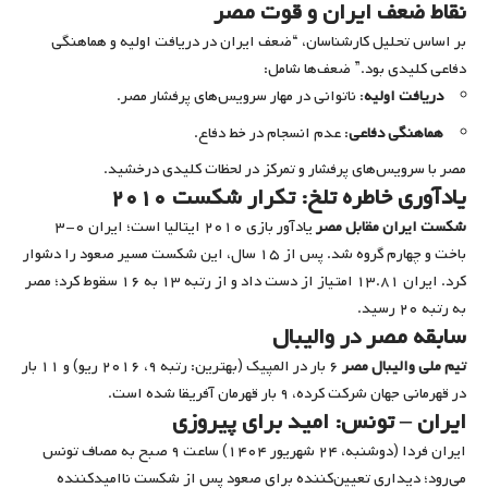
نقاط ضعف ایران و قوت مصر
بر اساس تحلیل کارشناسان، “ضعف ایران در دریافت اولیه و هماهنگی
دفاعی کلیدی بود.” ضعف‌ها شامل:
دریافت اولیه
: ناتوانی در مهار سرویس‌های پرفشار مصر.
هماهنگی دفاعی
: عدم انسجام در خط دفاع.
مصر با سرویس‌های پرفشار و تمرکز در لحظات کلیدی درخشید.
یادآوری خاطره تلخ: تکرار شکست ۲۰۱۰
شکست ایران مقابل مصر
یادآور بازی ۲۰۱۰ ایتالیا است؛ ایران ۰-۳
باخت و چهارم گروه شد. پس از ۱۵ سال، این شکست مسیر صعود را دشوار
کرد. ایران ۱۳.۸۱ امتیاز از دست داد و از رتبه ۱۳ به ۱۶ سقوط کرد؛ مصر
به رتبه ۲۰ رسید.
سابقه مصر در والیبال
تیم ملی والیبال مصر
۶ بار در المپیک (بهترین: رتبه ۹، ۲۰۱۶ ریو) و ۱۱ بار
در قهرمانی جهان شرکت کرده، ۹ بار قهرمان آفریقا شده است.
ایران – تونس: امید برای پیروزی
ایران فردا (دوشنبه، ۲۴ شهریور ۱۴۰۴) ساعت ۹ صبح به مصاف تونس
می‌رود؛ دیداری تعیین‌کننده برای صعود پس از شکست ناامیدکننده