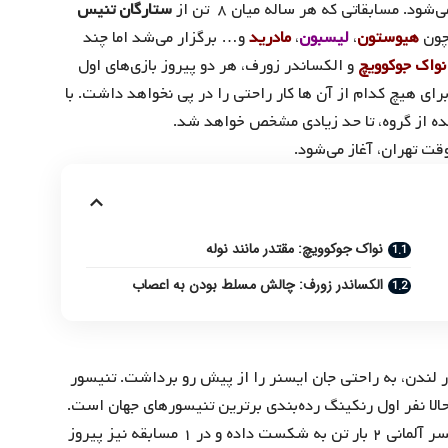
. مسابقاتی که هر ساله میان ۸ تن از
ستارگان تنیس
چون
هیوستون
،
لیسبون
،
مادرید
و… برگزار می‌شد اما چند
نواک جوکوویچ
و الکساندر زورف، هر دو پیروز بازی‌های اول
 برای هیچ کدام از آن ها کار راحتی را در پی نخواهد داشت. با
ده از گروه، تا حد زیادی مشخص خواهد شد.
نواک جوکوویچ: مقتدر مانند نوله
الکساندر زورف: چالش مسلط بودن به اعصاب
 لندن، به راحتی جان ایسنر را از پیش رو برداشت. تنیسور
الا نفر اول رنکینگ رده‌بندی برترین تنیسورهای جهان است.
قرار گیرد. او در برابر پسر آلمانی ۲ بار تن به شکست داده و در ۱ مسابقه نیز پیروز