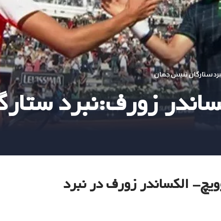
برد ستارگان تنیس جهان
ساندر زورف:نبرد ستارگ
یچ- الکساندر زورف در نبرد