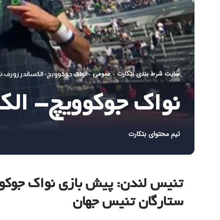
سایت شرط بندی بتکارت
عمومی
-
-
نواک جوکوویچ- الکساندر زورف:ن
نواک جوکوویچ- الک
تیم محتوای بتکارت
تنیس لندن: پیش بازی نواک جوکوو
ستارگان تنیس جهان