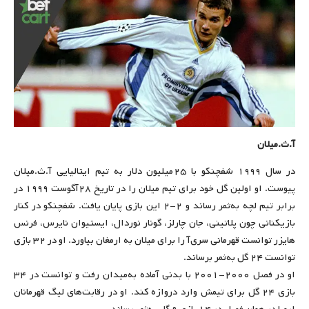
آ.ث.میلان
در سال ۱۹۹۹ شفچنکو با ۲۵میلیون دلار به تیم ایتالیایی آ.ث.میلان
پیوست. او اولین گل خود برای تیم میلان را در تاریخ ۲۸آگوست ۱۹۹۹ در
برابر تیم لچه به‌ثمر رساند و ۲-۲ این بازی پایان یافت. شفچنکو در کنار
بازیکنانی چون پلاتینی، جان چارلز، گونار نوردال، ایستیوان نایرس، فرنس
هایزر توانست قهرمانی سری‌آ را برای میلان به ارمغان بیاورد. او در ۳۲ بازی
توانست ۲۴ گل به‌ثمر برساند.
او در فصل ۲۰۰۰-۲۰۰۱ با بدنی آماده به‌میدان رفت و توانست در ۳۴
بازی ۲۴ گل برای تیمش وارد دروازه کند. او در رقابت‌های لیگ قهرمانان