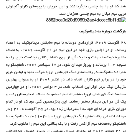
شد که او را به چلسی بازگردانند و این جریان با پیوستن کارلو آنجلوتی
مربی تیم میلان به تیم چلسی همزمان شد.
بازگشت دوباره به دیناموکیف
۲۸ آگوست ۲۰۰۹، قراردادی دوساله با تیم سابقش دیناموکیف به امضاء
رساند. او در اولین بازی خود در این تیم در ۳۱ آگوست ۲۰۰۹، به‌مصاف
متالوره دونتسک رفت و با یک گل از روی نقطه پنالتی توانست بازی را به
نتیجه ۳-۱ برساند و پیروز میدان شود. در ۱۶ سپتامبر ۲۰۰۹، شفچنکو به
همراه دیناموکیف در رقابت‌های لیگ قهرمانان اروپا شرکت نمود و اولین بازی
خود را در برابر تیم کازان انجام داد. در اکتبر ۲۰۰۹ او به عنوان بهترین
بازیکن لیگ برتر اوکراین انتخاب شد. در ۴ نوامبر ۲۰۰۹، او در چهارمین
مسابقه لیگ قهرمانان اروپا به‌همراه تیم دینامو به مصاف اینترمیلان رفت و
یک گل در این دیدار به‌ثمر رساند. این پانزدهمین گلی بود که او در تمام
دوران بازی حرفه‌ای خود به اینترمیلان زده بود. در ۲۵ آگوست ۲۰۱۰ و در
مرحله انتخابی رقابت‌های لیگ قهرمانان اروپا ۲۰۱۰-۲۰۱۱، دیناموکیف با
شفنچکو به‌مصاف تیم آژاکس رفت و با یک پنالتی این تیم را مغلوب کرد.
در ۲۸ جولای ۲۰۱۲ او به‌خاطر مسائل سیاسی از دنیای فوتبال خداحافظی