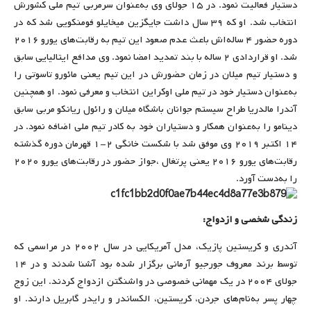
دستیار فعالیت نمود. در ۱۵ جولای وی به‌عنوان سرمربی تیم ملی کشورش
انتخاب شد. او که ۳۹ سال داشت جایگزین میخایلو فومنکویی شد که در
دوره حضور ۴ ساله‌اش باعث عدم صعود این تیم به رقابت‌های یورو ۲۰۱۶
شد. او قراردادی ۲ ساله با بند تمدید امضا نمود. وی مدافع ایتالیایی سابق
و دستیار تیم میلان در زمان حضورش در این تیم یعنی مائورو تاسوتی را
به‌عنوان دستیار خود در تیم ملی اوکراین انتخاب و معرفی نمود. او همچنین
آندرا مالدریا طراح سیستم جوانان باشگاه میلان و رائول ریانکو مربی سابق
دینامو را به‌عنوان همکار و دستیاران خود به کادر تیم ملی اضافه نمود. در
۱۴ اکتبر ۲۰۱۹ وی موفق شد با شکست خانگی ۲-۱ قهرمان دوره گذشته
رقابت‌های یورو ۲۰۱۶ یعنی پرتغال ،جواز حضور در رقابت‌های یورو ۲۰۲۰
را به‌دست آورد.
زندگی شخصی و ازدواج:
آندری و کریستین پازیک، مدل آمریکایی در سال ۲۰۰۲ در مراسمی که
توسط برند معروف جورجیو آرمانی برگزار شده بود آشنا شدند و در ۱۴
جولای ۲۰۰۴ در یک مهمانی خصوصی در واشنگتن ازدواج کردند. این زوج
چهار پسر به‌نام‌های جردن، کریستین، الکساندر و رایدر گابریل دارند. او