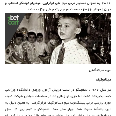
۲۰۱۶ به عنوان دستیار مربی تیم ملی اوکراین، میخایلو فومنکو انتخاب و
در ۱۵ جولای ۲۰۱۶ به سمت سرمربی تیم ملی برگزیده شد.
عرصه باشگاهی
دیناموکیف
در سال ۱۹۸۶، شفچنکو در تست دریبل آزمون ورودی دانشکده ورزشی
کیف پذیرفته نشد. اما بازی او زمانی که در مسابقات جوانان شرکت نمود،
مورد بررسی مربی پیشکسوت تیم دینامو کیف قرار گرفت. به همین دلیل به
این باشگاه دعوت شد. چهار سال بعد، شفچنکو با تیم زیر ۱۴ سال
دیناموکیف در یان راش (در حال حاضر سوپر جام ولز) حضور پیدا کرد. او