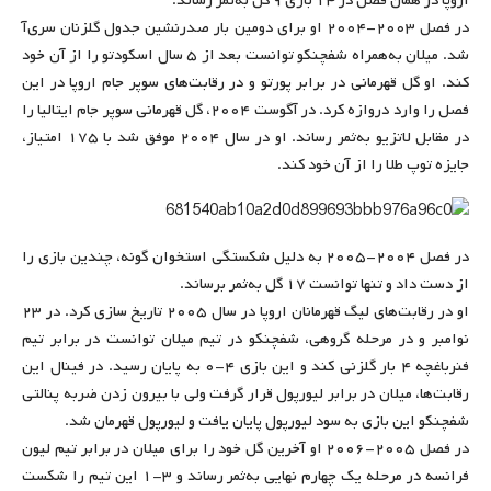
اروپا در همان فصل در ۱۴ بازی ۹ گل به‌ثمر رساند.
در فصل ۲۰۰۳-۲۰۰۴ او برای دومین بار صدر‌نشین جدول گلزنان سری‌آ
شد. میلان به‌همراه شفچنکو توانست بعد از ۵ سال اسکودتو را از آن خود
کند. او گل قهرمانی در برابر پورتو و در رقابت‌های سوپر جام اروپا در این
فصل را وارد دروازه کرد. در آگوست ۲۰۰۴، گل قهرمانی سوپر جام ایتالیا را
در مقابل لاتزیو به‌ثمر رساند. او در سال ۲۰۰۴ موفق شد با ۱۷۵ امتیاز،
جایزه توپ طلا را از آن خود کند.
در فصل ۲۰۰۴-۲۰۰۵ به دلیل شکستگی استخوان گونه، چندین بازی را
از دست داد و تنها توانست ۱۷ گل به‌ثمر برساند.
او در رقابت‌های لیگ قهرمانان اروپا در سال ۲۰۰۵ تاریخ سازی کرد. در ۲۳
نوامبر و در مرحله گروهی، شفچنکو در تیم میلان توانست در برابر تیم
فنرباغچه ۴ بار گلزنی کند و این بازی ۴-۰ به پایان رسید. در فینال این
رقابت‌ها، میلان در برابر لیورپول قرار گرفت ولی با بیرون زدن ضربه پنالتی
شفچنکو این بازی به سود لیورپول پایان یافت و لیورپول قهرمان شد.
در فصل ۲۰۰۵-۲۰۰۶ او آخرین گل خود را برای میلان در برابر تیم لیون
فرانسه در مرحله یک چهارم نهایی به‌ثمر رساند و ۳-۱ این تیم را شکست