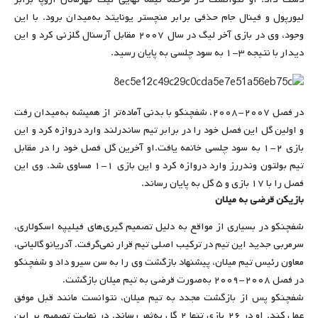
لیورپول و فینال جام حذفی برابر منچستر یونایتد به‌میدان برود. با این
وجود، وی در بازی آخر لیگ در سال ۲۰۰۷ مقابل آرسنال گلزنی کرد و این
دیدار با نتیجه ۳-۱ به سود چلسی به پایان رسید.
در فصل ۲۰۰۷-۲۰۰۸، شفچنکو با بدنی آماده‌تر از همیشه به‌میدان رفت
و اولین گل این فصل خود را در برابر تیم ساندرلند وارد دروازه کرد و این
بازی ۲-۱ به سود چلسی خاتمه یافت.او آخرین گل فصل خود را در مقابل
تیم بولتون وندررز وارد دروازه کرد و این بازی ۱-۱ مساوی شد. وی این
فصل را با ۱۷ بازی و ۵ گل به پایان رساند.
بازیکن قرضی به میلان
شفچنکو در بسیاری از مواقع به دلیل تصمیم‌ گیری‌های فیلیپه اسکولاری،
سرمربی جدید این تیم در ترکیب اصلی تیم قرار نمی‌گرفت. آدریانو گالیانی،
معاون رئیس تیم میلان، پیشنهاد بازگشت وی را به سن سیرو داد و شفچنکو
در فصل ۲۰۰۸-۲۰۰۹ به‌صورت قرضی به تیم میلان بازگشت.
شفچنکو پس از بازگشت مجدد به تیم میلان، نتوانست مانند قبل موفق
عمل کند. او در ۲۶ بازی تنها ۲ گل به‌ثمر رساند. در نهایت تصمیم بر این