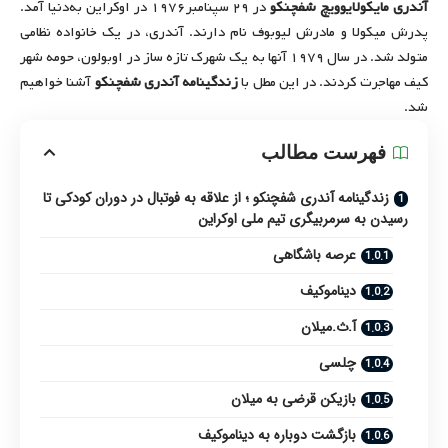
آندری مایکولایوویچ شفچنکو
در ۲۹ سپنامبر۱۹۷۶ در اوکراین به‌دنیا آمد.
پدرش میکولا و مادرش لیوبوف نام دارند. آندری، در یک خانواده نظامی
متولد شد. در سال ۱۹۷۹ آنها به یک شهرک تازه ساز در اوبولون، حومه شهر
کیف مهاجرت کردند. در این مطل با
زندگینامه آندری شفچنکو
آشنا خواهیم
شد.
فهرست مطالب
زندگینامه آندری شفچنکو ؛ از علاقه به فوتبال در دوران کودکی تا
رسیدن به سرمربیگری تیم ملی اوکراین
عرصه باشگاهی
دیناموکیف
آ.ث.میلان
چلسی
بازیکن قرضی به میلان
بازگشت دوباره به دیناموکیف