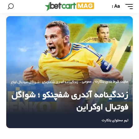
Aa
سایت شرط بندی بتکارت
عمومی
-
-
زندگینامه آندری شفچنکو ؛ شواگل فوتبال اوکراین
زندگینامه آندری شفچنکو ؛ شواگل
فوتبال اوکراین
تیم محتوای بتکارت