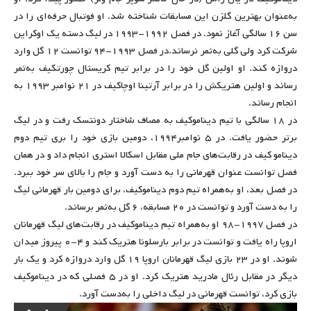
به‌عنوان بهترین گلزن این مسابقات شناخته شد. او فوتبال حرفه‌ای را در
سن ۱۶ سالگی آغاز نمود. در فصل ۱۹۹۲-۱۹۹۳ در لیگ دسته یک اوکراین
شرکت کرد ولی گلی به‌ثمر نرساند.در فصل ۱۹۹۳-۹۴ توانست ۱۲ گل وارد
دروازه کند. او اولین گل خود را در برابر تیم کریستال چورتکیف به‌ثمر
رساند و اولین هتریکش را در برابر آرتینا اوچاکیف در ۲۱ نوامبر ۱۹۹۳ به
انجام رساند.
در ۱۸ سالگی با تیم دیناموکیف به مصاف شاختار دونتسک رفت و در لیگ
برتر حضور یافت. در ۵ نوامبر۱۹۹۴، دومین بازی خود را بری تیم دوم
دینامو کیف در رقابت‌های جام ملی مقابل اسکالا استری انجام داد و در همان
فصل توانست عنوان قهرمانی را به دست آورد و جام را بالای سر خود ببرد.
در فصل بعد، او به‌همراه تیم دوم دیناموکیف، برای دومین بار قهرمانی لیگ
را به دست آورد و توانست در ۲۰ مسابقه، ۶ گل به‌ثمر برساند.
در فصل ۱۹۹۷-۹۸ او به‌همراه تیم دیناموکیف در رقابت‌های لیگ قهرمانان
اروپا راه یافت و توانست در برابر بارسلونا هتریک کند و ۴-۰ پیروز میدان
شوند. او در ۲۳ بازی لیگ قهرمانان اروپا ۱۹ گل وارد دروازه کرد و یک بار
دیگر در مقابل رئال مادرید هتریک کرد. او در ۵ فصلی که در دیناموکیف
بازی کرد، توانست قهرمانی در لیگ داخلی را به‌دست آورد.