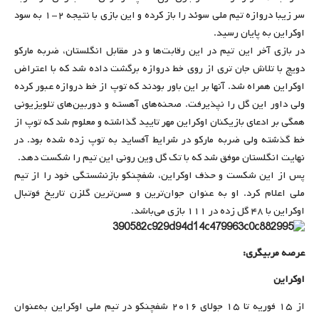
سر زیبا دروازه تیم ملی سوئد را باز کرده و این بازی با نتیجه ۲-۱ به سود
اوکراین به پایان رسید.
در بازی آخر این تیم در این رقابت‌ها و در مقابل انگلستان، ضربه مارکو
دویچ با تلاش جان تری از روی خط دروازه برگشت داده شد که با اعتراض
اوکراین همراه شد. آنها بر این باور بودند که توپ از خط دروازه عبور کرده
ولی داور این گل را نپذیرفت. صحنه‌های آهسته و دوربین‌های تلویزیونی
همگی بر ادعای بازیکنان اوکراین مهر تایید گذاشته و معلوم شد که توپ از
خط گذشته ولی ضربه مارکو در شرایط آفساید به توپ زده شده بود. در
نهایت انگلستان موفق شد که با تک گل وین رونی این تیم را شکست دهد.
پس از این شکست و حذف اوکراین، شفچنکو بازنشستگی خود را از تیم
ملی اعلام کرد. او به عنوان جوان‌ترین و مسن‌ترین گلزن تاریخ فوتبال
اوکراین با ۴۸ گل زده در ۱۱۱ بازی می‌باشد.
عرصه مربیگری:
اوکراین
از ۱۵ فوریه تا ۱۵ جولای ۲۰۱۶ شفچنکو در تیم ملی اوکراین به‌عنوان