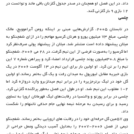
داد. در این فصل او همچنان در صدر جدول گلزنان باقی ماند و توانست در
۱۲ بازی ۹ بار گلزنی کند.
چلسی
در تابستان ۲۰۰۵، گزارش‌هایی مبنی بر اینکه رومن آبراموویچ، مالک
چلسی، مبلغ ۷۳ میلیون یورو و هرنان کرسپو مهاجم را در ازای شفچنکو به
میلان پیشنهاد داده است منتشر شد. میلان از پیشنهاد پولی صرف‌نظر کرد
اما کرسپو را به‌صورت قرضی از این تیم گرفت. در ۲۸ می ۲۰۰۶، شفچنکو
با مبلغ ۳۰.۸میلیون پوند چلسی قرارداد امضاء کرد و پیراهن شماره ۷ این
تیم را بر تن کرد. او اولین بار برای این تیم در ۱۳ آگوست ۲۰۰۶ در یک
بازی خیریه مقابل لیورپول به میدان رفت و یک گل به‌ثمر رساند‌.او اولین
گل خود در لیگ برترجزیره را در برابر تیم میدلزبرو وارد دروازه کرد اما
۲-۱ مغلوب این تیم شد. او در طول این فصل به‌طور پراکنده گلزنی کرد.
چلسی در برابر پورتو و والنسیا در رقابت‌های لیگ قهرمانان اروپا به تساوی
رسید و برای رسیدن به مرحله نیمه نهایی جام حذفی تاتنهام را شکست
داد.
وی ۵۷مین گل حرفه‌ای خود را در رقابت های اروپایی به‌ثمر رساند. شفچنکو
نیمی از فصل ۲۰۰۶-۲۰۰۷ را به‌دلیل آسیب دیدگی وعمل جراحی از
دست داد. او نتوانست در مرحله نیمه نهایی لیگ قهرمانان اروپا برابر