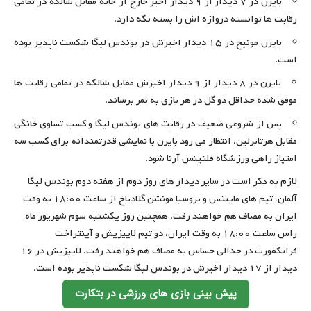
بایرن در ۷ دیدار از ۹ دیدار اخیر خارج از خانه مقابل شالکه در تمامی
رقابت ها توانسته دروازه اش را بسته نگه دارد.
بایرن مونیخ در ۱۵ دیدار اخیرش در بوندس لیگا شکست ناپذیر بوده
است.
بایرن در ۸ دیدار از ۹ دیدار اخیرش مقابل شالکه در تمامی رقابت ها
موفق شده حداقل دو گل در هر بازی به ثمر برساند.
پس از شروعی ضعیف در رقابت های بوندس لیگا و کسب تساوی خانگی
مقابل هرتابرلین، انتظار می رود بایرن با نمایشی قدرتمندانه برای کسب سه
امتیاز راهی ورزشگاه فلتینس آرنا شود.
لازم به ذکر است در سایر دیدار های روز دوم از هفته دوم بوندس لیگا
آلمان، تیم های ماینتس و بروسیا مونشن گلادباخ از ساعت ۱۸:۰۰ به وقت
ایران به مصاف هم خواهند رفت. همچنین روز یکشنبه سوم شهریور ماه
راس ساعت ۱۸:۰۰ به وقت ایران، دو تیم لایپزیش و آینتراخت
فرانکفورت در جدالی حساس به مصاف هم خواهند رفت. لایپزیش در ۱۶
دیدار از ۱۷ دیدار اخیرش در بوندس لیگا شکست ناپذیر بوده است.
پیش بینی بازی های ورزشی در بتکارت