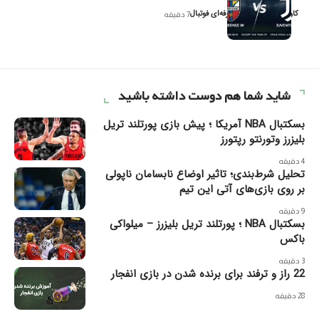
کاوه نیک‌فر، تحلیل‌گر حرفه‌ای فوتبال
7 دقیقه
شاید شما هم دوست داشته باشید
بسکتبال NBA آمریکا ؛ پیش بازی پورتلند تریل
بلیزرز وتورنتو رپتورز
4 دقیقه
تحلیل شرط‌بندی؛ تاثیر اوضاع نابسامان ناپولی
بر روی بازی‌های آتی این تیم
9 دقیقه
بسکتبال NBA ؛ پورتلند تریل بلیزرز – میلواکی
باکس
3 دقیقه
22 راز و ترفند برای برنده شدن در بازی انفجار
28 دقیقه