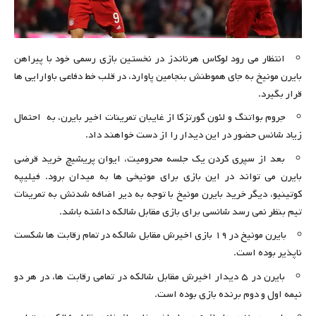
انتظار می رود لوکاس هرناندز در نخستین بازی رسمی خود با پیراهن
بایرن مونیخ به جای هموطنش بنجامین پاوارد، در قلب خط دفاعی باوارایی ها
قرار بگیرد.
جروم بواتنگ و لئون گورتزکا از غایبان تمرینات اخیر بایرن، به احتمال
زیاد شانس حضور در این دیدار را از دست خواهند داد.
بعد از سپری کردن یک جلسه محرومیت، ایوان پریشیچ خرید قرضی
بایرن می تواند در این بازی برای مونیخی ها به میدان برود. فیلیپه
کوتینیو، دیگر خرید بایرن مونیخ با توجه به دیر اضافه شدنش به تمرینات
تیم بنظر نمی رسد شانسی برای بازی مقابل شالکه داشته باشد.
بایرن مونیخ در ۱۹ بازی اخیرش مقابل شالکه در تمام رقابت ها شکست
ناپذیر بوده است.
بایرن در ۵ دیدار اخیرش مقابل شالکه در تمامی رقابت ها، در هر دو
نیمه اول و دوم برنده بازی بوده است.