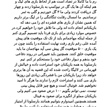
رم با ما کاملا در تضاد است هم از لحاظ بازی های لیگ و
هم اینکه آن ها یک گل در نیوکمپ به بارسلونا زدند و چهار
گل دریافت کردند ولی ما ۳ گل خوردیم و گلی به ثمر
نرساندیم. ما امسال رقابت تنگاتنگی را در لیگ برتر داریم
که همین نشان از بازی های فشرده ای را می دهد که
بازیکنانم انجام داده اند ولی ما تلاش خود را خواهیم کرد.در
خصوص موارد زیادی برای بازی فردا باید تصمیم گیری کنم
از جمله اینکه مهاجمانم باید از تک تک موقعیت های پیش
آمده علی رغم بازی رفت نهایت استفاده را بکنند چون در
یک بازی ۵۰۰ موقعیت گل پیش نمی آید مهاجمان ما باید
موقعیت خلق کنند. همچنین باید تغییراتی در روند دفاعی
خود بدهم و دیوار دفاعی خود را مستحکم تر کنم. تیم
بارسلونا به همه بازیکنان خود استراحت داده و خیالش از
قهرمانی در لالیگا راحت شده که این قضیه به آن ها برتری
خواهد داد زیرا بازیکنان من با فشردگی زیادی این روزها
بازی می کنند و استراحت لازم را ندارند.ما هرگر نا امید
نخواهیم شد. فوتبال است و هیچ چیز قابل پیش بینی
نیست. نمی توانم بگویم ۱۰۰ درض صعود می کنیم ولی
بازیکنان مملو از انگیزه برای صعود به فینال
هستند.همچنین امیدوارم بتوانیم همانند بارسلونا از امتیاز
میزبانی و هوادارن خود نهایت استفاده را بکنیم.ما ۹۰