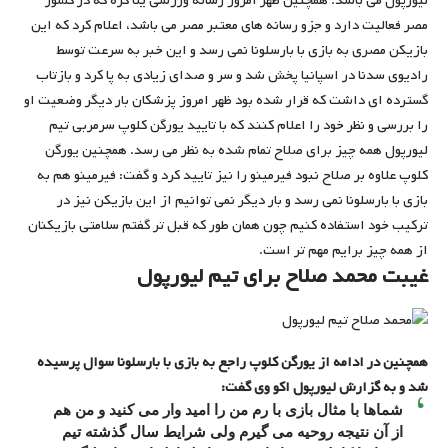
لیورپول می باشد. همچنین ظهر امروز رسانه ورزشی یلا کره که در کشور
مصر فعالیت دارد و جزو رسانه های معتبر مصر می باشد، اعلام کرد که این
بازیکن مصری به بازی با بارسلونا نمی رسد و این خبر به سرعت توسط
رادیوی سدنا در اسپانیا پخش شد و سر و صدای زیادی به پا کرد و بازتاب
گسترده ای داشت که قرار شده بود ظهر امروز پزشکان بار دیگر وضعیت او
را بررسی و نظر خود را اعلام کنند که با تایید یورگن کلوپ سرمربی تیم
لیورپول همه چیز برای صلاح تمام شده به نظر می رسد. همچنین یورگن
کلوپ علاوه بر صلاح نبود فیرمینو را نیز تایید کرد و گفت: فیرمینو هم به
بازی با بارسلونا نمی رسد و بار دیگر نمی توانیم از این بازیکن نیز در
ترکیب خود استفاده کنیم چون همان طور که قبل تر گفتم سلامتی بازیکنان
از همه چیز برایم مهم تر است.
غیبت محمد صلاح برای تیم لیورپول
همچنین در ادامه از یورگن کلوپ راجع به بازی با بارسلونا سوال پرسیده
شد و به گزارش لیورپول اکو وی گفت:
شماها با مثال بازی با رم من را امید وار می کنید و من هم
از آن نتیجه روحیه می گیرم ولی شرایط سال گذشته تیم