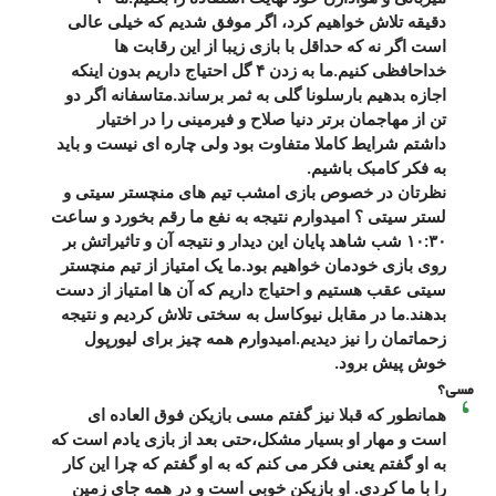
دقیقه تلاش خواهیم کرد، اگر موفق شدیم که خیلی عالی
است اگر نه که حداقل با بازی زیبا از این رقابت ها
خداحافظی کنیم.ما به زدن ۴ گل احتیاج داریم بدون اینکه
اجازه بدهیم بارسلونا گلی به ثمر برساند.متاسفانه اگر دو
تن از مهاجمان برتر دنیا صلاح و فیرمینی را در اختیار
داشتم شرایط کاملا متفاوت بود ولی چاره ای نیست و باید
به فکر کامبک باشیم.
نظرتان در خصوص بازی امشب تیم های منچستر سیتی و
لستر سیتی ؟ امیدوارم نتیجه به نفع ما رقم بخورد و ساعت
۱۰:۳۰ شب شاهد پایان این دیدار و نتیجه آن و تاثیراتش بر
روی بازی خودمان خواهیم بود.ما یک امتیاز از تیم منچستر
سیتی عقب هستیم و احتیاج داریم که آن ها امتیاز از دست
بدهند.ما در مقابل نیوکاسل به سختی تلاش کردیم و نتیجه
زحماتمان را نیز دیدیم.امیدوارم همه چیز برای لیورپول
خوش پیش برود.
مسی؟
همانطور که قبلا نیز گفتم مسی بازیکن فوق العاده ای
است و مهار او بسیار مشکل،حتی بعد از بازی یادم است که
به او گفتم یعنی فکر می کنم که به او گفتم که چرا این کار
را با ما کردی. او بازیکن خوبی است و در همه جای زمین