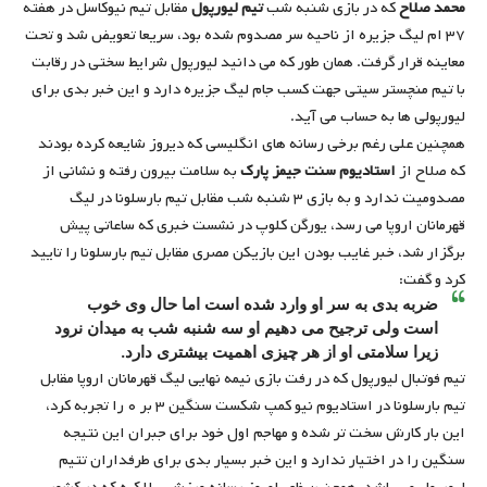
محمد صلاح
که در بازی شنبه شب
تیم لیورپول
مقابل تیم نیوکاسل در هفته
۳۷ ام لیگ جزیره از ناحیه سر مصدوم شده بود، سریعا تعویض شد و تحت
معاینه قرار گرفت. همان طور که می دانید لیورپول شرایط سختی در رقابت
با تیم منچستر سیتی جهت کسب جام لیگ جزیره دارد و این خبر بدی برای
لیورپولی ها به حساب می آید.
همچنین علی رغم برخی رسانه های انگلیسی که دیروز شایعه کرده بودند
که صلاح از
استادیوم سنت جیمز پارک
به سلامت بیرون رفته و نشانی از
مصدومیت ندارد و به بازی ۳ شنبه شب مقابل تیم بارسلونا در لیگ
قهرمانان اروپا می رسد، یورگن کلوپ در نشست خبری که ساعاتی پیش
برگزار شد، خبر غایب بودن این بازیکن مصری مقابل تیم بارسلونا را تایید
کرد و گفت:
ضربه بدی به سر او وارد شده است اما حال وی خوب
است ولی ترجیح می دهیم او سه شنبه شب به میدان نرود
زیرا سلامتی او از هر چیزی اهمیت بیشتری دارد.
تیم فوتبال لیورپول که در رفت بازی نیمه نهایی لیگ قهرمانان اروپا مقابل
تیم بارسلونا در استادیوم نیو کمپ شکست سنگین ۳ بر ۰ را تجربه کرد،
این بار کارش سخت تر شده و مهاجم اول خود برای جبران این نتیجه
سنگین را در اختیار ندارد و این خبر بسیار بدی برای طرفداران تتیم