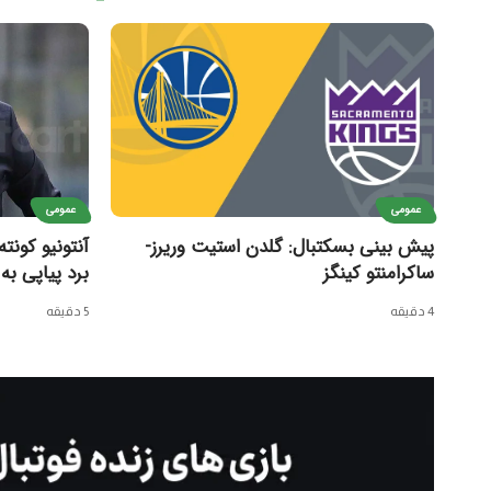
عمومی
عمومی
پیش بینی بسکتبال: گلدن استیت وریرز-
ساکرامنتو کینگز
برد پیاپی به
4 دقیقه
5 دقیقه