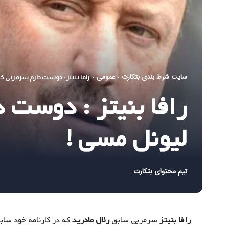
سایت شرط بندی بتکارت
عمومی
-
-
رافا بنیتز : دوست دارم سرمربی ک
رافا بنیتز : دوست 
لیونل مسی !
تیم محتوای بتکارت
رافا بنیتز
سرمربی سابق
رئال مادرید
که در کارنامه خود سابق