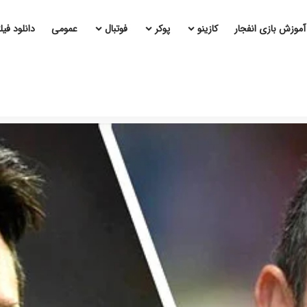
آموزش بازی انفجار
کازینو
پوکر
فوتبال
عمومی
دانلود فی