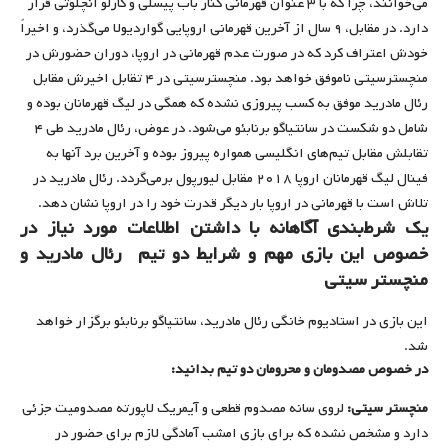
می‌خوانند، چرا که با ۳ عنوان قهرمانی کنار باب پیسلی و کارلو آنچلوتی قرار
دارد. در مقابل، ۹ سال از آخرین قهرمانی اروپایی گواردیولا می‌گذرد، و اخیراً
خودش اعتراف کرد که در صورت عدم قهرمانی در اروپا، دوران حضورش در
منچسترسیتی ناموفق خواهد بود. منچسترسیتی در ۴ تقابل اخیرش مقابل
رئال مادرید موفق به کسب پیروزی نشده که همگی در لیگ قهرمانان بوده و
شامل دو شکست در سانتیاگو برنابئو می‌شود. در عوض، رئال مادرید طی ۴
تقابلش مقابل تیم‌های انگلیسی همواره پیروز بوده و آخرین برد آنها به
فینال لیگ قهرمانان اروپا ۲۰۱۸ مقابل لیورپول برمی‌گردد. رئال مادرید در
تلاش است با قهرمانی در اروپا بار دیگر قدرت خود را در اروپا نشان دهد.
یک شرط‌بندی آگاهانه با داشتن اطلاعات مورد نیاز در
خصوص این بازی مهم و شرایط دو تیم رئال مادرید و
منچستر سیتی
این بازی در استادیوم خانگی رئال مادرید، سانتیاگو برنابئو برگزار خواهد
شد.
در خصوص مصدومان و محرومان دو تیم بدانید:
منچستر سیتی:
لروی سانه مصدوم قطعی و آیمریک لاپورته مصدومیت جزئی
دارد و مشخص نشده که برای بازی امشب آمادگی لازم برای حضور در