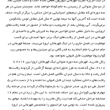
در لیگ جزیره تقریبا قهرمانی لیورپول قطعی شده است و دست سیتی بعد
از دو سال متوالی از رسیدن به جام کوتاه خواهد ماند. منچستر سیتی در هر
سه دوره‌ای که مقابل تیم‌های اسپانیایی مراحل حذفی را برگزار کرده، حذف
شده است که آخرین آنها به نیمه نهایی ۴ سال قبل مقابل لوس بلانکوس
برمی‌گردد. آبی پوشان بعد از محرومیت دو ساله از حضور در همه رقابت‌های
اروپایی به دلیل نقض جدی قوانین مربوط به فیرپلی مالی و ناامیدی از
قهرمانی در این فصل از رقابت‌های لیگ برتر، تنها امیدش برای کسب
موفقیت در فصل جاری را در لیگ قهرمانان اروپا می‌بیند. مسلماً قهرمانی در
جام حذفی یا جام اتحادیه به قدر کافی برای سیتیزن‌ها و به خصوص پپ
گواردیولا موفقیت قابل قبولی نخواهد بود.
رئال مادرید، قهرمان سه دوره متوالی لیگ قهرمانان اروپا بین ۲۰۱۶ تا
۲۰۱۸، سال گذشته به طرز ناباورانه‌ای توسط آژاکس از گردونه رقابت‌ها
کنار رفت و حالا به دنبال جبران ناکامی فصل قبل است. تیم زیدان هم در
رقابت‌های داخلی عملکرد چندان قابل قبولی نداشته و با از دست دادن ۵
امتیاز طی دو بازی، صدر جدول را به بارسلونا واگذار کردند و در مرحله یک
چهارم نهایی کوپا دل ری نیز حذف شده‌اند. با این حال، زیدان در تمام ۱۲
مسابقه مراحل حذفی که هدایت رئال مادرید را به عهده داشته، موفق به
پیروزی شده است. به نوعی مرد فرانسوی را متخصص قهرمانی در اروپا