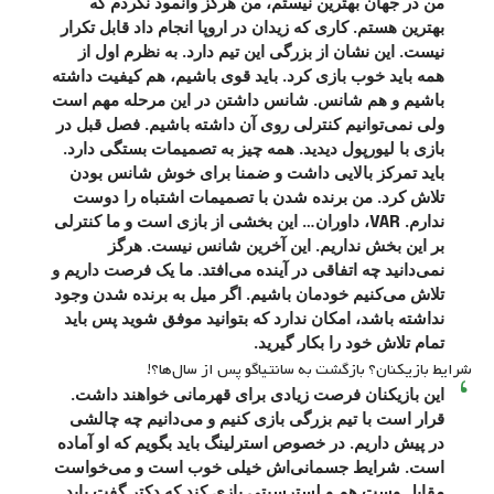
من در جهان بهترین نیستم، من هرگز وانمود نکردم که
بهترین هستم. کاری که زیدان در اروپا انجام داد قابل تکرار
نیست. این نشان از بزرگی این تیم دارد. به نظرم اول از
همه باید خوب بازی کرد. باید قوی باشیم، هم کیفیت داشته
باشیم و هم شانس. شانس داشتن در این مرحله مهم است
ولی نمی‌توانیم کنترلی روی آن داشته باشیم. فصل قبل در
بازی با لیورپول دیدید. همه چیز به تصمیمات بستگی دارد.
باید تمرکز بالایی داشت و ضمنا برای خوش شانس بودن
تلاش کرد. من برنده شدن با تصمیمات اشتباه را دوست
ندارم. VAR، داوران… این بخشی از بازی است و ما کنترلی
بر این بخش نداریم. این آخرین شانس نیست. هرگز
نمی‌دانید چه اتفاقی در آینده می‌افتد. ما یک فرصت داریم و
تلاش می‌کنیم خودمان باشیم. اگر میل به برنده شدن وجود
نداشته باشد، امکان ندارد که بتوانید موفق شوید پس باید
تمام تلاش خود را بکار گیرید.
شرایط بازیکنان؟ بازگشت به سانتیاگو پس از سال‌ها؟!
این بازیکنان فرصت زیادی برای قهرمانی خواهند داشت.
قرار است با تیم بزرگی بازی کنیم و می‌دانیم چه چالشی
در پیش داریم. در خصوص استرلینگ باید بگویم که او آماده
است. شرایط جسمانی‌اش خیلی خوب است و می‌خواست
مقابل وست هم و لسترسیتی بازی کند که دکتر گفت باید