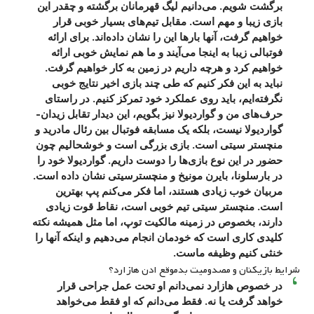
برگشت شویم. می‌دانیم لیگ قهرمانان برگشته و چقدر این
بازی زیبا و مهم است. مقابل تیم‌های بسیار خوبی قرار
خواهیم گرفت، آنها بارها این را نشان داده‌اند. برای ارائه
فوتبالی زیبا به اینجا می‌آیند و ما هم نمایش خوبی ارائه
خواهیم کرد و هرچه داریم در زمین به کار خواهیم گرفت.
نباید به این فکر کنیم که طی چند بازی اخیر نتایج خوبی
نگرفته‌ایم، باید روی عملکرد خود تمرکز کنیم. در راستای
حرف‌های من و گواردیولا نیز بگویم، این دیدار تقابل زیدان-
گواردیولا نیست، بلکه یک مسابقه فوتبال بین رئال مادرید و
منچستر سیتی است. بازی بزرگی است و خوشحالیم چون
حضور در این نوع بازی‌ها را دوست داریم. گواردیولا خود را
در بارسلونا، بایرن مونیخ و منچسترسیتی نشان داده است.
مربیان خوب زیادی هستند، اما فکر می‌کنم پپ بهترین
است. منچستر سیتی تیم خوبی است، نقاط قوت زیادی
دارند، بخصوص در زمینه مالکیت توپ، اما مثل همیشه نکته
کلیدی کاری است که خودمان انجام می‌دهیم و اینکه آنها را
خنثی کنیم وظیفه ماست.
شرایط بازیکنان و مصدومیت بدموقع ادن هازارد؟
در خصوص هازارد نمی‌دانم او تحت عمل جراحی قرار
خواهد گرفت یا نه. فقط می‌دانم که او فقط می‌خواهد