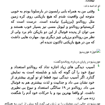
نیست.
او ادامه داد:
وقتی من به همراه بابی رابسون در بارسلونا بودم به خوبی
متوجه این واقعیت شدم که هیچ بازیکنی روی کره زمین
مثل رونالدو (برزیلی) نیامده است. درست است که
کریستیانو رونالدو و لیونل مسی نیز بسیار خوب هستند و
می توان از پدیده فوتبال از این دو بازیکن نام برد ولی از
نظر من رونالدو برزیلی چیز دیگری بود. مهارت هایی داشت
که من در هیچ بازیکنی تاکنون ندیده ام.
مورینیو در پایان درباره رونالدو گفت:
آسیب دیدگی‌ های زیاد اجازه نداد که رونالدو استعداد و
نبوغ خود را آن گونه که باید و شایسته است به نمایش
گذارد. اگر آسیب دیدگی نبود قطعا او نو آوری بیشتری از
خود نشان می‌ داد و جذابیت و لذت بیشتری هم به فوتبال
می‌ داد. رونالدو در ۱۹ سالگی استعداد و نبوغ بی نظیری
داشت. او واقعا بهترین بود و با حرکات خود آدم را شگفت
زده می کرد.
مورینیو در حالی این سخنان را بر زبان می‌ آورد که پیش از این به هنگام