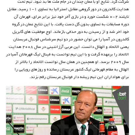
شرکت کرد. نتایج او با عمان چندان در جام ملت ها بد نبود. تیم تحت
هدایت کالدرون در دور گروهی مقابل استرالیا به تساوی ۱-۱ رسید، مقابل
تایلند ۲-۰ شکست خورد و در بازی آخر خود نیز برابر عراق، قهرمان آن
دوره مسابقات به تساوی بدون گل دست یافت. با این نتایج عمان در گروه
خود اخر شد و از رسیدن به دور حذفی بازماند. اوج موفقیت های گابریل
کالدرون در آسیا را می توان حضور در دو تیم سرشناس فوتبال عربستان
یعنی الاتحاد و الهلال دانست. این مربی آرژانتینی در سال ۲۰۰۸ هدایت
الاتحاد را برعهده گرفت و با این تیم توانست به فینال لیگ قهرمانان آسیا در
سال ۲۰۰۹ برسد. او همچنین در همان سال توانست الاتحاد را بالاتر از
الهلال به مقام قهرمانی لیگ کشور عربستان رسانده و روزهای رویایی را
برای هواداران این تیم ریشه دار فوتبال عربستان رقم بزند.