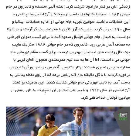
زندگی اش در کنار مارادونا شرکت کرد. البته آلبی سلسته و کالدرون در جام
جهانی ۱۹۸۲ اسپانیا به توفیق خاصی نرسیدند و آرژانتین وداع تلخی با
این مسابقات داشت. سومین تجربه جام جهانی او اما به مسابقات ایتالیا و
سال ۱۹۹۰ برمی گردد. جایی که آرژانتین با هنرنمایی دیگو آرماندو مارادونا
توانست به فینال جام جهانی فوتبال صعود کند تا برای کسب عنوان قهرمانی
به مصاف آلمان غربی رود. کالدرون که در جام جهانی ۱۹۸۶ مکزیک غایب
بود، حال رقابت های ایتالیا را بهترین فرصت برای کسب مقام قهرمانی جام
جهانی می دانست. اما آن ها به سد تیم قدرتمندی همچون آلمان غربی با
ستاره های بی نظیری همانند لوتار ماتئوس، آندرس برمه و یورگن کلینزمن
برخورد کردند تا با گل دقیقه ۸۵ آندریاس برمه که از روی نقطه پنالتی به
دست آمد، به نایب قهرمانی جام جهانی کفایت کنند. این هافبک توانمند
آرژانتینی در سال ۱۹۹۴ و با پیراهن تیم لوزان اسپورت به طور رسمی از
میادین فوتبال خداحافظی کرد.