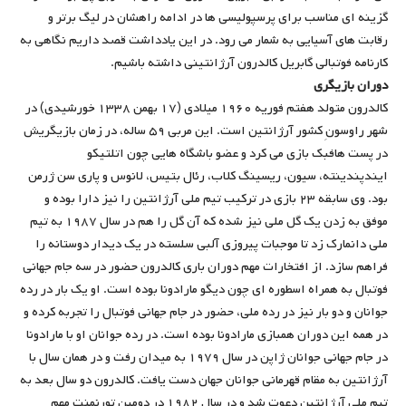
گزینه ای مناسب برای پرسپولیسی ها در ادامه راهشان در لیگ برتر و
رقابت های آسیایی به شمار می رود. در این یادداشت قصد داریم نگاهی به
کارنامه فوتبالی گابریل کالدرون آرژانتینی داشته باشیم.
دوران بازیگری
کالدرون متولد هفتم فوریه ۱۹۶۰ میلادی (۱۷ بهمن ۱۳۳۸ خورشیدی) در
شهر راوسونِ کشور آرژانتین است. این مربی ۵۹ ساله، در زمان بازیگریش
در پست هافبک بازی می کرد و عضو باشگاه هایی چون اتلتیکو
ایندپندینته، سیون، ریسینگ کلاب، رئال بتیس، لانوس و پاری سن ژرمن
بود. وی سابقه ۲۳ بازی در ترکیب تیم ملی آرژانتین را نیز دارا بوده و
موفق به زدن یک گل ملی نیز شده که آن گل را هم در سال ۱۹۸۷ به تیم
ملی دانمارک زد تا موجبات پیروزی آلبی سلسته در یک دیدار دوستانه را
فراهم سازد. از افتخارات مهم دوران باری کالدرون حضور در سه جام جهانی
فوتبال به همراه اسطوره ای چون دیگو مارادونا بوده است. او یک بار در رده
جوانان و دو بار نیز در رده ملی، حضور در جام جهانی فوتبال را تجربه کرده و
در همه این دوران همبازی مارادونا بوده است. در رده جوانان او با مارادونا
در جام جهانی جوانان ژاپن در سال ۱۹۷۹ به میدان رفت و در همان سال با
آرژانتین به مقام قهرمانی جوانان جهان دست یافت. کالدرون دو سال بعد به
تیم ملی آرژانتین دعوت شد و در سال ۱۹۸۲ در دومین تورنمنت مهم