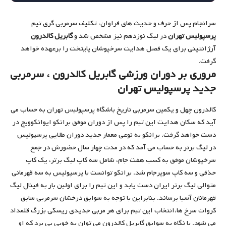
سرانجام پس از حرف و حدیث های فراوان، تکلیف سرمربی گری تیم
پرسپولیس تهران
در لیگ نوزدهم نیز مشخص شد و
گابریل کالدرون
آرژانتینی برای یک فصل هدایت سرخپوشان پایتخت را برعهده خواهد
گرفت.
مروری بر دوران ورزشی گابریل کالدرون ، سرمربی
جدید پرسپولیس تهران
کالدرون چهل و یکمین سرمربی تاریخ باشگاه پرسپولیس تهران به حساب می
آید که سکان هدایت این تیم را پس از دوران موفق برانکو ایوانکوویچ در
دست خواهد گرفت. برانکو به نوعی معمار جدید دوران طلایی پرسپولیس
در لیگ برتر به حساب می آمد که در مدت چهار سال حضورش در جمع
سرخپوشان موفق به کسب هفت جام، شامل سه کاپ لیگ برتر، یک کاپ
حذفی و سه کاپ سوپرجام شد. برانکو توانست با پرسپولیس به سه قهرمانی
متوالی لیگ برتر ایران دست یابد و این تیم را برای اولین بار به فینال لیگ
قهرمانان آسیا برساند. بنابراین با توجه به سوابق درخشان سرمربی سابق
کروات سرخ ها،انتخاب این تیم برای هر مربی جدیدی ریسکی بزرگ قلمداد
می شود. با نگاه به سوابق گابریل کالدرون می توان به خوبی پی برد که او